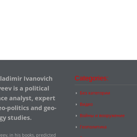
Vladimir Ivanovich
Categories:
ev is a political
Без категории
nce analyst, expert
Видео
o-politics and geo-
Войны и вооружение
gy studies.
Геополитика
eev, in his books, predicted