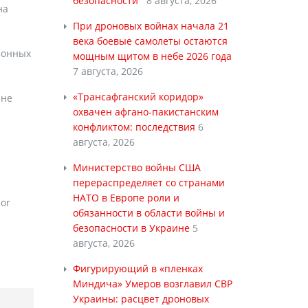
безопасности
8 августа, 2026
на
При дроновых войнах начала 21
века боевые самолеты остаются
зонных
мощным щитом в небе 2026 года
7 августа, 2026
«Трансафганский коридор»
 не
охвачен афгано-пакистанским
конфликтом: последствия
6
августа, 2026
Министерство войны США
перераспределяет со странами
НАТО в Европе роли и
bor
обязанности в области войны и
безопасности в Украине
5
августа, 2026
Фигурирующий в «пленках
Миндича» Умеров возглавил СВР
Украины: расцвет дроновых