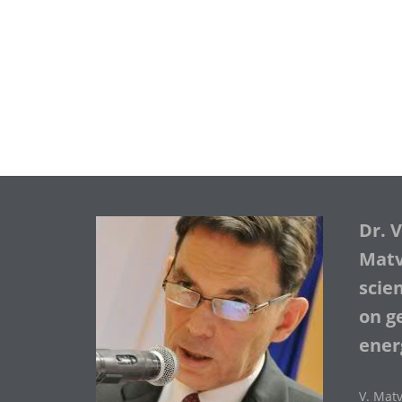
Dr. 
Matve
scie
on ge
ener
V. Matv