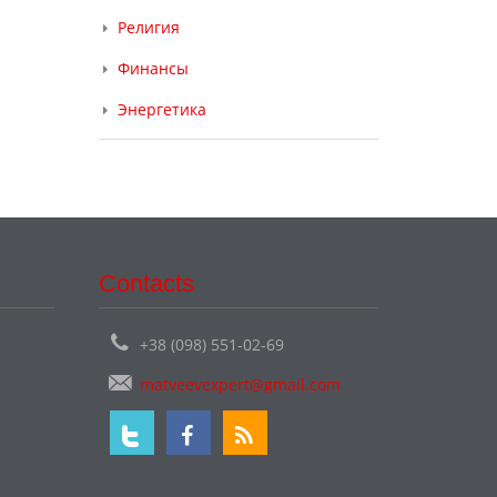
Религия
Финансы
Энергетика
Contacts
+38 (098) 551-02-69
matveevexpert@gmail.com