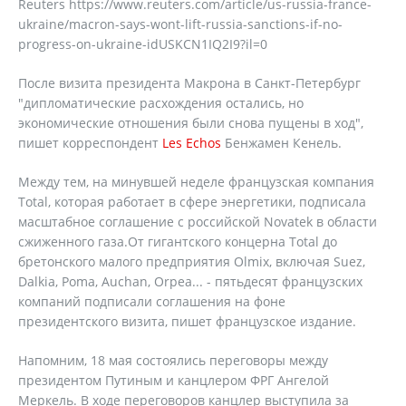
Reuters https://www.reuters.com/article/us-russia-france-
ukraine/macron-says-wont-lift-russia-sanctions-if-no-
progress-on-ukraine-idUSKCN1IQ2I9?il=0
После визита президента Макрона в Санкт-Петербург
"дипломатические расхождения остались, но
экономические отношения были снова пущены в ход",
пишет корреспондент
Les Echos
Бенжамен Кенель.
Между тем, на минувшей неделе французская компания
Total, которая работает в сфере энергетики, подписала
масштабное соглашение с российской Novatek в области
сжиженного газа.От гигантского концерна Total до
бретонского малого предприятия Olmix, включая Suez,
Dalkia, Poma, Auchan, Orpea... - пятьдесят французских
компаний подписали соглашения на фоне
президентского визита, пишет французское издание.
Напомним, 18 мая состоялись переговоры между
президентом Путиным и канцлером ФРГ Ангелой
Меркель. В ходе переговоров канцлер выступила за