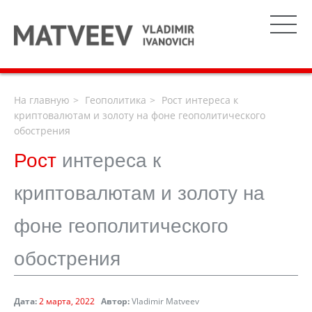
На главную
Геополитика
Рост интереса к
криптовалютам и золоту на фоне геополитического
обострения
Рост
интереса к
криптовалютам и золоту на
фоне геополитического
обострения
Дата:
2 марта, 2022
Автор:
Vladimir Matveev