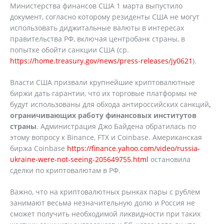
Министерства финансов США 1 марта выпустило
документ, согласно которому резиденты США не могут
использовать диджитальные валюты в интересах
правительства РФ, включая центробанк страны, в
попытке обойти санкции США (ср.
https://home.treasury.gov/news/press-releases/jy0621
).
Власти США призвали крупнейшие криптовалютные
биржи дать гарантии, что их торговые платформы не
будут использованы для обхода антироссийских санкций
,
ограничивающих работу финансовых институтов
страны
. Администрация Джо Байдена обратилась по
этому вопросу к Binance, FTX и Coinbase. Американская
биржа Coinbase
https://finance.yahoo.com/video/russia-
ukraine-were-not-seeing-205649755.html
остановила
сделки по криптовалютам в РФ.
Важно, что на криптовалютных рынках пары с рублем
занимают весьма незначительную долю и Россия не
сможет получить необходимой ликвидности при таких