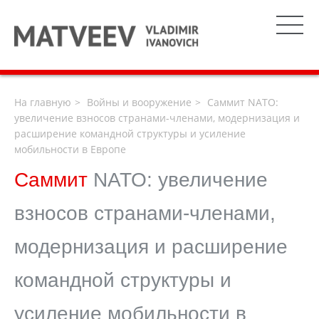
На главную
Войны и вооружение
Саммит NATO:
увеличение взносов странами-членами, модернизация и
расширение командной структуры и усиление
мобильности в Европе
Саммит
NATO: увеличение
взносов странами-членами,
модернизация и расширение
командной структуры и
усиление мобильности в