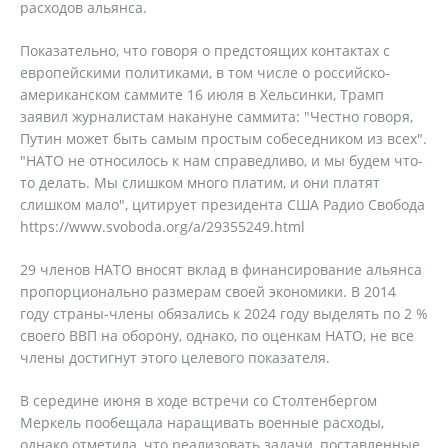
расходов альянса.
Показательно, что говоря о предстоящих контактах с
европейскими политиками, в том числе о российско-
американском саммите 16 июля в Хельсинки, Трамп
заявил журналистам накануне саммита: "Честно говоря,
Путин может быть самым простым собеседником из всех".
"НАТО не относилось к нам справедливо, и мы будем что-
то делать. Мы слишком много платим, и они платят
слишком мало", цитирует президента США Радио Свобода
https://www.svoboda.org/a/29355249.html
29 членов НАТО вносят вклад в финансирование альянса
пропорционально размерам своей экономики. В 2014
году страны-члены обязались к 2024 году выделять по 2 %
своего ВВП на оборону, однако, по оценкам НАТО, не все
члены достигнут этого целевого показателя.
В середине июня в ходе встречи со Столтенбергом
Меркель пообещала наращивать военные расходы,
однако отметила, что реализовать задачи, поставленные