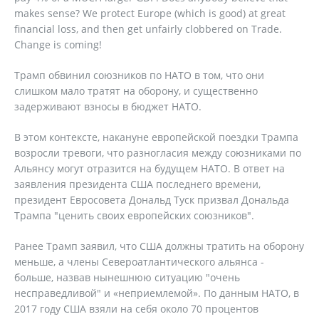
makes sense? We protect Europe (which is good) at great
financial loss, and then get unfairly clobbered on Trade.
Change is coming!
Трамп обвинил союзников по НАТО в том, что они
слишком мало тратят на оборону, и существенно
задерживают взносы в бюджет НАТО.
В этом контексте, накануне европейской поездки Трампа
возросли тревоги, что разногласия между союзниками по
Альянсу могут отразится на будущем НАТО. В ответ на
заявления президента США последнего времени,
президент Евросовета Дональд Туск призвал Дональда
Трампа "ценить своих европейских союзников".
Ранее Трамп заявил, что США должны тратить на оборону
меньше, а члены Североатлантического альянса -
больше, назвав нынешнюю ситуацию "очень
несправедливой" и «неприемлемой». По данным НАТО, в
2017 году США взяли на себя около 70 процентов