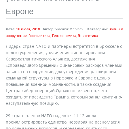
Европе
Дата:
10 июля, 2018
Автор:
Vladimir Matveev
Категории:
Войны и
вооружение
Геополитика
Геоэкономика
Энергетика
Лидеры стран NATO и партнёры встретятся в Брюсселе с
целью укрепления, увеличения финансирования
Североатлантического Альянса, достижения
«справедливого бремени» финансовых расходов членами
альянса на вооружение, для утверждения расширения
командной структуры в Норфолке и Европе с целью
повышения военной мобильности, а также создания
Центра кибер-операций.Однако не известно, чего
ожидать от президента Трампа, который занял критично-
наступательную позицию.
29 стран- членов НАТО надеются 11-12 июля
проиллюстрировать единство, невзирая на разногласия
по ряду важных вопросов, и серьезную критику со