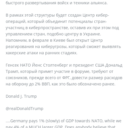
быстрого развертывания войск и техники альянса.
В рамках этой структуры будет создан Центр кибер-
операций, который объединит потенциалы стран-
участниц в киберпространстве, оставив их при этом под
управлением стран, подобно центру в Украине.
Напомним, в феврале в Киеве был открыт Центр
реагирования на киберугрозы, который сможет выявлять
хакерские атаки на ранних стадиях.
Генсек НАТО Йенс Столтенберг и президент США Дональд
Трамп, который примет участие в форуме, требуют от
союзников, прежде всего от ФРГ, довести размер расходов
на оборону до 2% ВВП, как это было обозначено ранее.
Donald J. Trump
@realDonaldTrump
....Germany pays 1% (slowly) of GDP towards NATO, while we
pay 4% of a MUCH larger GDP. Does anybody believe that