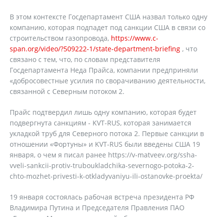
В этом контексте Госдепартамент США назвал только одну
компанию, которая подпадет под санкции США в связи со
строительством газопровода,
https://www.c-
span.org/video/?509222-1/state-department-briefing
, что
связано с тем, что, по словам представителя
Госдепартамента Неда Прайса, компании предприняли
«добросовестные усилия по сворачиванию деятельности,
связанной с Северным потоком 2.
Прайс подтвердил лишь одну компанию, которая будет
подвергнута санкциям - KVT-RUS, которая занимается
укладкой труб для Северного потока 2. Первые санкции в
отношении «Фортуны» и KVT-RUS были введены США 19
января, о чем я писал ранее https://v-matveev.org/ssha-
vveli-sankcii-protiv-truboukladchika-severnogo-potoka-2-
chto-mozhet-privesti-k-otkladyvaniyu-ili-ostanovke-proekta/
19 января состоялась рабочая встреча президента РФ
Владимира Путина и Председателя Правления ПАО