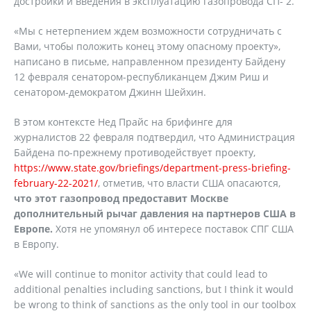
достройки и введения в эксплуатацию газопровода СП- 2.
«Мы с нетерпением ждем возможности сотрудничать с
Вами, чтобы положить конец этому опасному проекту»,
написано в письме, направленном президенту Байдену
12 февраля сенатором-республиканцем Джим Риш и
сенатором-демократом Джинн Шейхин.
В этом контексте Нед Прайс на брифинге для
журналистов 22 февраля подтвердил, что Администрация
Байдена по-прежнему противодействует проекту,
https://www.state.gov/briefings/department-press-briefing-
february-22-2021/
, отметив, что власти США опасаются,
что этот газопровод предоставит Москве
дополнительный рычаг давления на партнеров США в
Европе.
Хотя не упомянул об интересе поставок СПГ США
в Европу.
«We will continue to monitor activity that could lead to
additional penalties including sanctions, but I think it would
be wrong to think of sanctions as the only tool in our toolbox