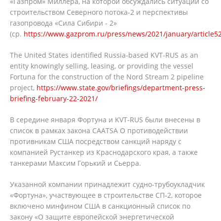
«Газпром» Миллера, на которой обсуждались ситуации со
строительством Северного потока-2 и перспективы
газопровода «Сила Сибири - 2»
(ср.
https://www.gazprom.ru/press/news/2021/january/article5
The United States identified Russia-based KVT-RUS as an
entity knowingly selling, leasing, or providing the vessel
Fortuna for the construction of the Nord Stream 2 pipeline
project,
https://www.state.gov/briefings/department-press-
briefing-february-22-2021/
В середине января Фортуна и KVT-RUS были внесены в
список в рамках закона CAATSA О противодействии
противникам США посредством санкций наряду с
компанией Рустанкер из Краснодарского края, а также
танкерами Максим Горький и Сьерра.
Указанной компании принадлежит судно-трубоукладчик
«Фортуна», участвующее в строительстве СП-2, которое
включено минфином США в санкционный список по
закону «О защите европейской энергетической