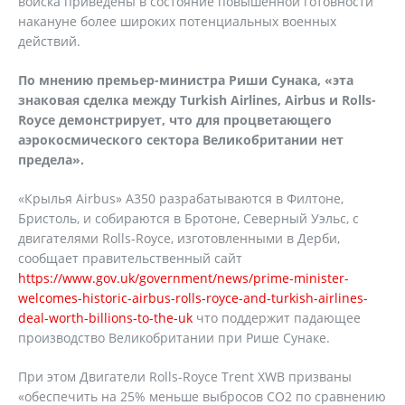
войска приведены в состояние повышенной готовности
накануне более широких потенциальных военных
действий.
По мнению премьер-министра Риши Сунака, «эта
знаковая сделка между
Turkish
Airlines
,
Airbus
и
Rolls
-
Royce
демонстрирует, что для процветающего
аэрокосмического сектора Великобритании нет
предела».
«Крылья Airbus» A350 разрабатываются в Филтоне,
Бристоль, и собираются в Бротоне, Северный Уэльс, с
двигателями Rolls-Royce, изготовленными в Дерби,
сообщает правительственный сайт
https://www.gov.uk/government/news/prime-minister-
welcomes-historic-airbus-rolls-royce-and-turkish-airlines-
deal-worth-billions-to-the-uk
что поддержит падающее
производство Великобритании при Рише Сунаке.
При этом Двигатели Rolls-Royce Trent XWB призваны
«обеспечить на 25% меньше выбросов CO2 по сравнению