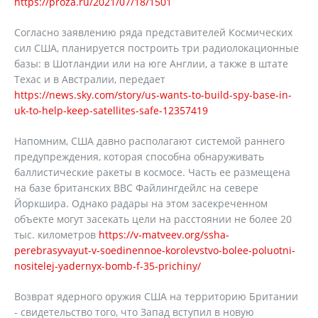
https://proza.ru/2021/07/18/1501
Согласно заявлению ряда представителей Космических
сил США, планируется построить три радиолокационные
базы: в Шотландии или на юге Англии, а также в штате
Техас и в Австралии, передает
https://news.sky.com/story/us-wants-to-build-spy-base-in-
uk-to-help-keep-satellites-safe-12357419
Напомним, США давно располагают системой раннего
предупреждения, которая способна обнаруживать
баллистические ракеты в космосе. Часть ее размещена
на базе британских ВВС Файлингдейлс на севере
Йоркшира. Однако радары на этом засекреченном
объекте могут засекать цели на расстоянии не более 20
тыс. километров
https://v-matveev.org/ssha-
perebrasyvayut-v-soedinennoe-korolevstvo-bolee-poluotni-
nositelej-yadernyx-bomb-f-35-prichiny/
Возврат ядерного оружия США на территорию Британии
- свидетельство того, что Запад вступил в новую