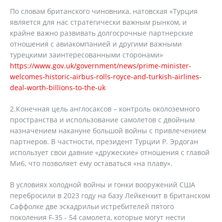
По словам британского чиновника, натовская «Турция
является для нас стратегически важным рынком, и
крайне важно развивать долгосрочные партнерские
отношения с авиакомпанией и другими важными
турецкими заинтересованными сторонами»
https://www.gov.uk/government/news/prime-minister-
welcomes-historic-airbus-rolls-royce-and-turkish-airlines-
deal-worth-billions-to-the-uk
2.Конечная цель англосаксов – контроль околоземного
пространства и использование самолетов с двойным
назначением накануне большой войны с привлечением
партнеров. В частности, президент Турции Р. Эрдоган
использует свои давние «дружеские» отношения с главой
Ми6, что позволяет ему оставаться «на плаву».
В условиях холодной войны и гонки вооружений США
перебросили в 2023 году на базу Лейкенхит в британском
Саффолке две эскадрильи истребителей пятого
поколения F-35 - 54 самолета, которые могут нести