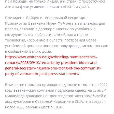
при помощи не только Индии, а и стран Юго-Восточной
Азии на фоне усиления альянса AUKUS и QUAD.
Президент Байден и генеральный секретарь
Компанртии Вьетнама Нгуен Фу Чонга в заявлениях для
прессы, заявили о договоренностях по углублению
сотрудничества в области важнейших и новых
технологий, «особенно в области построения более
устойчивой цепочки поставок полупроводников», сказано
в сообщении Белого дома.
https://www.whitehouse.gov/briefing-room/speeches-
remarks/2023/09/10/remarks-by-president-biden-and-
general-secretary-nguyen-phu-trong-of-the-communist-
party-of-vietnam-in-joint-press-statements/
В качестве примера приводятся данные о том, что в 2022
году вьетнамская компания подписала сделку на сумму 4
миллиарда долларов на производство электромобилей и
аккумуляторов в Северной Каролине в США, что создаст
более 7000 рабочих мест в США».