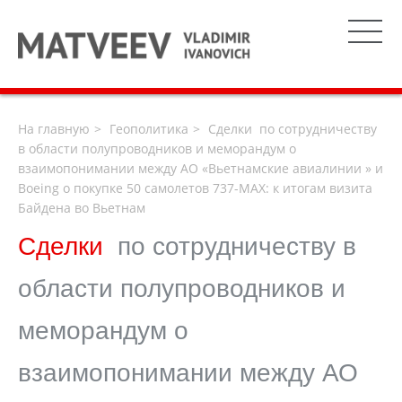
На главную
Геополитика
Сделки по сотрудничеству
в области полупроводников и меморандум о
взаимопонимании между АО «Вьетнамские авиалинии » и
Boeing о покупке 50 самолетов 737-MAX: к итогам визита
Байдена во Вьетнам
Сделки
по сотрудничеству в
области полупроводников и
меморандум о
взаимопонимании между АО