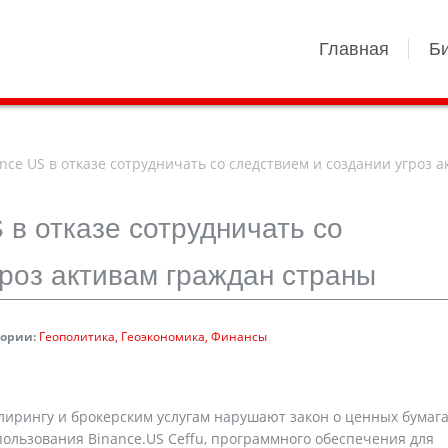
Главная
Б
nce US в отказе сотрудничать со следствием и создании угроз 
 в отказе сотрудничать со
гроз активам граждан страны
гории:
Геополитика
Геоэкономика
Финансы
 клирингу и брокерским услугам нарушают закон о ценных бумага
пользования Binance.US Ceffu, программного обеспечения для