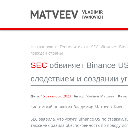
На главную
Геополитика
SEC обвиняет Bina
граждан страны
SEC
обвиняет Binance US
следствием и создании у
Дата:
15 сентября, 2023
Автор:
Vladimir Matveev
Кате
cистемный аналитик Владимир Матвеев, Киев
SEC заявила, что услуги Binance US по ставкам,
также «выразила обеспокоенность по поводу ис