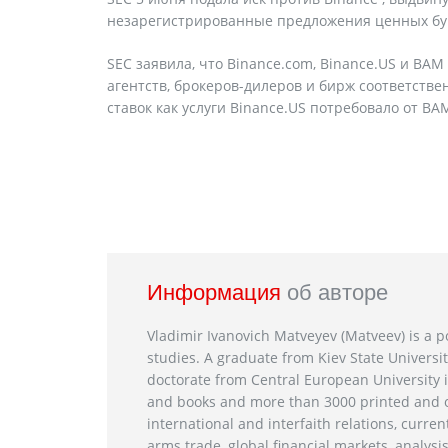
незарегистрированные предложения ценных бумаг
SEC заявила, что Binance.com, Binance.US и BA
агентств, брокеров-дилеров и бирж соответст
ставок как услуги Binance.US потребовало от BA
Информация
об авторе
Vladimir Ivanovich Matveyev (Matveev) is a po
studies. A graduate from Kiev State Universit
doctorate from Central European University i
and books and more than 3000 printed and on
international and interfaith relations, current
arms trade, global financial markets, analysis