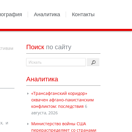
иография
Аналитика
Контакты
Поиск
по сайту
активам
Аналитика
«Трансафганский коридор»
охвачен афгано-пакистанским
конфликтом: последствия
6
августа, 2026
х, и
Министерство войны США
перераспределяет со странами