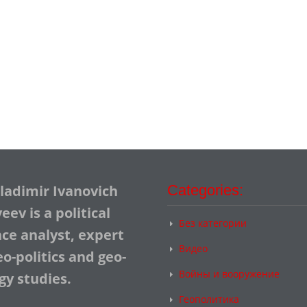
Vladimir Ivanovich
Categories:
ev is a political
Без категории
nce analyst, expert
Видео
o-politics and geo-
Войны и вооружение
gy studies.
Геополитика