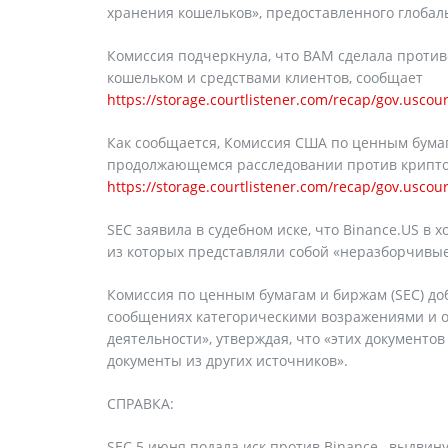
хранения кошельков», предоставленного глобаль
Комиссия подчеркнула, что BAM сделала против
кошельком и средствами клиентов, сообщает
https://storage.courtlistener.com/recap/gov.uscou
Как сообщается, Комиссия США по ценным бумага
продолжающемся расследовании против криптов
https://storage.courtlistener.com/recap/gov.uscou
SEC заявила в судебном иске, что Binance.US в
из которых представляли собой «неразборчивые
Комиссия по ценным бумагам и биржам (SEC) до
сообщениях категорическими возражениями и о
деятельности», утверждая, что «этих документов
документы из других источников».
СПРАВКА:
SEC 5 июня подала иск против Binance , выдви