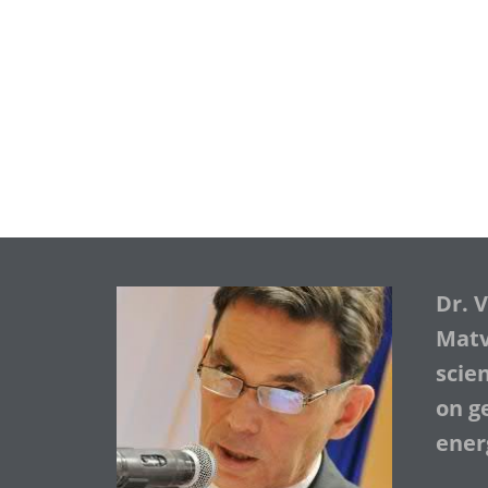
Dr. 
Matve
scie
on ge
ener