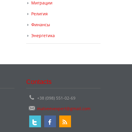
Миграции
Религия
Финансы
Энергетика
Contacts
+38 (098) 551-02-69
matveevexpert@gmail.com