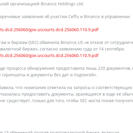
ной организацией Binance Holdings Ltd.
оречивые заявления об участии Ceffu и Binance в управлении
rts.dcd.256060/gov.uscourts.dcd.256060.110.9.pdf
м и биржам (SEC) обвинила Binance.US «в отказе от сотруднич
алютной биржи», согласно заявлению суда от 14 сентября.
rts.dcd.256060/gov.uscourts.dcd.256060.110.9.pdf
 ходе процесса обнаружения предоставила лишь 220 документов,
 скриншоты и документы без дат и подписей».
бавила, что «компания ответила на запросы о соответствующих
тказалась предоставить документы, хранящиеся в ходе ее обы
 не существует, только для того, чтобы SEC могла позже получит
нув 13 обвинений против криптовалютной биржи, включая