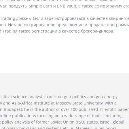
, продукты Simple Earn и BNB Vault, а также ее программу ста
M Trading должны были зарегистрироваться в качестве клиринго
венно. Незарегистрированное предложение и продажа программ
M Trading также регистрации в качестве брокера-дилера.
litical science analyst, expert on geo-politics and geo-energy
y and Asia-Africa Institute at Moscow State University, with a
n Budapest, he is the author of over 100 published scientific pape
line publications focusing on a wide range of topics including
 policy analysis of former Soviet Union (FSU) states, Israel, global
 of oligarchic clans and systems etc. V. Matveev, in his books,