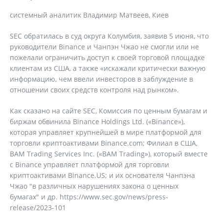
системный аналитик Владимир Матвеев, Киев
SEC обратилась в суд округа Колумбия, заявив 5 июня, что
руководители Binance и Чанпэн Чжао не смогли или не
пожелали ограничить доступ к своей торговой площадке
клиентам из США, а также «искажали критически важную
информацию, чем ввели инвесторов в заблуждение в
отношении своих средств контроля над рынком».
Как сказано на сайте SEC, Комиссия по ценным бумагам и
биржам обвинила Binance Holdings Ltd. («Binance»),
которая управляет крупнейшей в мире платформой для
торговли криптоактивами Binance.com; Филиал в США,
BAM Trading Services Inc. («BAM Trading»), который вместе
с Binance управляет платформой для торговли
криптоактивами Binance.US; и их основателя Чанпэна
Чжао "в различных нарушениях закона о ценных
бумагах" и др. https://www.sec.gov/news/press-
release/2023-101