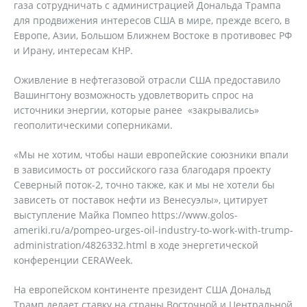
газа сотрудничать с администрацией Дональда Трампа
для продвижения интересов США в мире, прежде всего, в
Европе, Азии, Большом Ближнем Востоке в противовес РФ
и Ирану, интересам КНР.
Оживление в нефтегазовой отрасли США предоставило
Вашингтону возможность удовлетворить спрос на
источники энергии, которые ранее «закрывались»
геополитическими соперниками.
«Мы не хотим, чтобы наши европейские союзники впали
в зависимость от российского газа благодаря проекту
Северный поток-2, точно также, как и мы не хотели бы
зависеть от поставок нефти из Венесуэлы», цитирует
выступление Майка Помпео https://www.golos-
ameriki.ru/a/pompeo-urges-oil-industry-to-work-with-trump-
administration/4826332.html в ходе энергетической
конференции CERAWeek.
На европейском континенте президент США Дональд
Трамп делает ставку на страны Восточной и Центральной