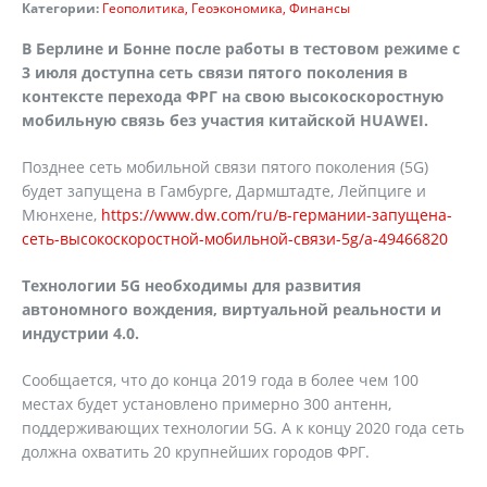
Категории:
Геополитика
Геоэкономика
Финансы
В Берлине и Бонне после работы в тестовом режиме с
3 июля доступна сеть связи пятого поколения в
контексте перехода ФРГ на свою высокоскоростную
мобильную связь без участия китайской
HUAWEI
.
Позднее сеть мобильной связи пятого поколения (5G)
будет запущена в Гамбурге, Дармштадте, Лейпциге и
Мюнхене,
https://www.dw.com/ru/в-германии-запущена-
сеть-высокоскоростной-мобильной-связи-5g/a-49466820
Технологии 5G необходимы для развития
автономного вождения, виртуальной реальности и
индустрии 4.0.
Сообщается, что до конца 2019 года в более чем 100
местах будет установлено примерно 300 антенн,
поддерживающих технологии 5G. А к концу 2020 года сеть
должна охватить 20 крупнейших городов ФРГ.