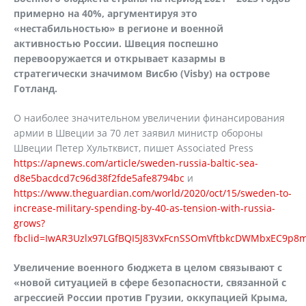
примерно на 40%, аргументируя это
«нестабильностью» в регионе и военной
активностью России. Швеция поспешно
перевооружается и открывает казармы в
стратегически значимом Висбю (Visby) на острове
Готланд.
О наиболее значительном увеличении финансирования
армии в Швеции за 70 лет заявил министр обороны
Швеции Петер Хультквист, пишет Associated Press
https://apnews.com/article/sweden-russia-baltic-sea-
d8e5bacdcd7c96d38f2fde5afe8794bc
и
https://www.theguardian.com/world/2020/oct/15/sweden-to-
increase-military-spending-by-40-as-tension-with-russia-
grows?
fbclid=IwAR3Uzlx97LGfBQI5J83VxFcnSSOmVftbkcDWMbxEC9p
Увеличение военного бюджета в целом связывают с
«новой ситуацией в сфере безопасности, связанной с
агрессией России против Грузии, оккупацией Крыма,