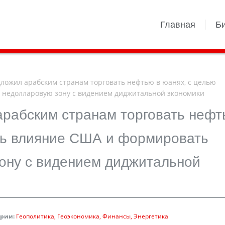
Главная
Б
ожил арабским странам торговать нефтью в юанях, с целью
 недолларовую зону с видением диджитальной экономики
арабским странам торговать неф
ть влияние США и формировать
ону с видением диджитальной
ории:
Геополитика
Геоэкономика
Финансы
Энергетика