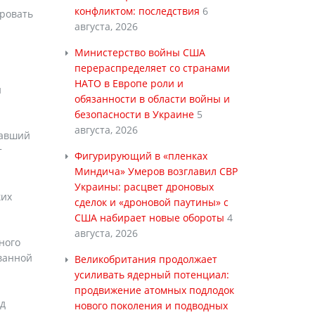
конфликтом: последствия
6
ировать
августа, 2026
Министерство войны США
перераспределяет со странами
НАТО в Европе роли и
и
обязанности в области войны и
безопасности в Украине
5
августа, 2026
павший
т
Фигурирующий в «пленках
Миндича» Умеров возглавил СВР
Украины: расцвет дроновых
ких
сделок и «дроновой паутины» с
США набирает новые обороты
4
августа, 2026
ного
ованной
Великобритания продолжает
усиливать ядерный потенциал:
продвижение атомных подлодок
ад
нового поколения и подводных