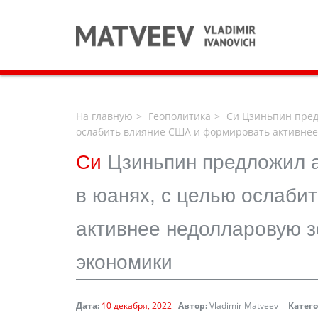
На главную
Геополитика
Си Цзиньпин предл
ослабить влияние США и формировать активнее
Си
Цзиньпин предложил 
в юанях, с целью ослаби
активнее недолларовую з
экономики
Дата:
10 декабря, 2022
Автор:
Vladimir Matveev
Катег