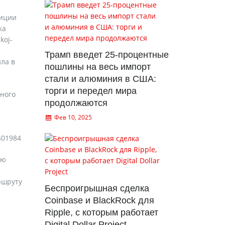
тиции
ка
koj-
Трамп введет 25-процентные
ила в
пошлины на весь импорт
стали и алюминия в США:
торги и передел мира
нного
продолжаются
Фев 10, 2025
401984
лю
ршруту
Беспроигрышная сделка
Coinbase и BlackRock для
Ripple, с которым работает
Digital Dollar Project