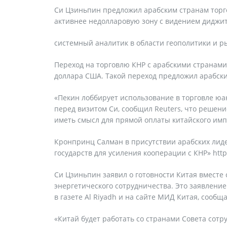
Си Цзиньпин предложил арабским странам торг
активнее недолларовую зону с видением диджи
системный аналитик в области геополитики и р
Переход на торговлю КНР с арабскими странам
доллара США. Такой переход предложил арабски
«Пекин лоббирует использование в торговле юа
перед визитом Си, сообщил Reuters, что решен
иметь смысл для прямой оплаты китайского импо
Кронпринц Салман в присутствии арабских лиде
государств для усиления кооперации с КНР» htt
Си Цзиньпин заявил о готовности Китая вместе 
энергетического сотрудничества. Это заявление
в газете Al Riyadh и на сайте МИД Китая, сообща
«Китай будет работать со странами Совета сотр