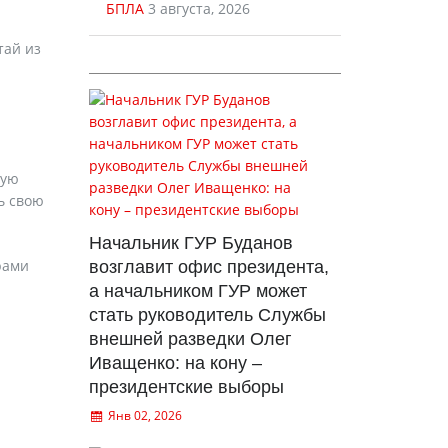
БПЛА
3 августа, 2026
тай из
вую
ь свою
Начальник ГУР Буданов
рами
возглавит офис президента,
а начальником ГУР может
стать руководитель Службы
внешней разведки Олег
Иващенко: на кону –
президентские выборы
Янв 02, 2026