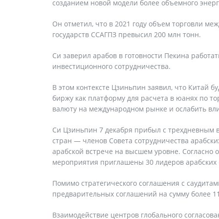
созданием новой модели более объемного энерг
Он отметил, что в 2021 году объем торговли ме
государств ССАГПЗ превысил 200 млн тонн.
Си заверил арабов в готовности Пекина работа
инвестиционного сотрудничества.
В этом контексте Цзиньпин заявил, что Китай 
биржу как платформу для расчета в юанях по то
валюту на международном рынке и ослабить вл
Си Цзиньпин 7 декабря прибыл с трехдневным ви
стран — членов Совета сотрудничества арабских
арабской встрече на высшем уровне. Согласно
мероприятия приглашены 30 лидеров арабских 
Помимо стратегического соглашения с саудитами
предварительных соглашений на сумму более 110
Взаимодействие центров глобального согласова