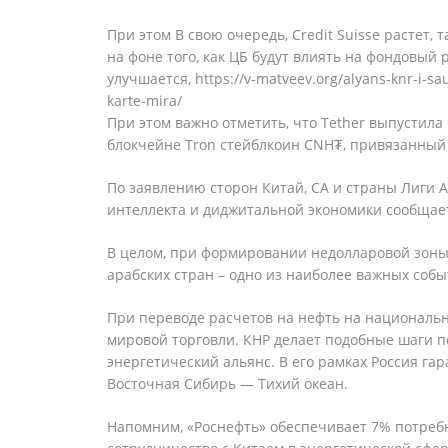
При этом В свою очередь, Credit Suisse растет
на фоне того, как ЦБ будут влиять на фондовый 
улучшается, https://v-matveev.org/alyans-knr-i-sa
karte-mira/
При этом важно отметить, что Tether выпустила 
блокчейне Tron стейблкоин CNH₮, привязанный
По заявлению сторон Китай, СА и страны Лиги А
интеллекта и диджитальной экономики сообщает
В целом, при формировании недолларовой зоны 
арабских стран – одно из наиболее важных событ
При переводе расчетов на нефть на национал
мировой торговли. КНР делает подобные шаги по
энергетический альянс. В его рамках Россия г
Восточная Сибирь — Тихий океан.
Напомним, «Роснефть» обеспечивает 7% потребн