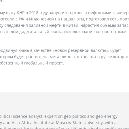
е.
этому шагу КНР в 2018 году запустил торговлю нефтяными фьюче
орговли с РФ и Индонезией на нацвалюты, подготовил сеть пор
ду следования заливной нефти в Китай, нарастил объёмы запас
л в целом диджитальный юань., использование которого также
родвинул юань в качестве «новой резервной валюты», будет
ором будет расти цена металлического золота в русле которог
собственный глобальный проект.
litical science analyst, expert on geo-politics and geo-energy
y and Asia-Africa Institute at Moscow State University, with a
n Budapest, he is the author of over 100 published scientific pape