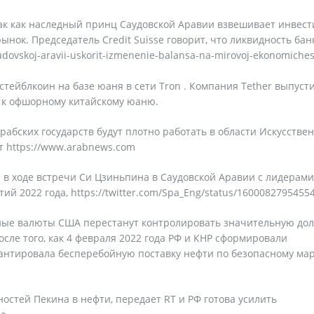
, так как наследный принц Саудовской Аравии взвешивает инвес
рынок. Председатель Credit Suisse говорит, что ликвидность бан
udovskoj-aravii-uskorit-izmenenie-balansa-na-mirovoj-ekonomiches
стейблкоин на базе юаня в сети Tron . Компания Tether выпуст
 к офшорному китайскому юаню.
рабских государств будут плотно работать в области Искусстве
 https://www.arabnews.com
в ходе встречи Си Цзиньпина в Саудовской Аравии с лидерами
ий 2022 года, https://twitter.com/Spa_Eng/status/1600082795455
ьные валюты США перестанут контролировать значительную до
сле того, как 4 февраля 2022 года РФ и КНР сформировали
арантировала бесперебойную поставку нефти по безопасному ма
остей Пекина в нефти, передает RT и РФ готова усилить