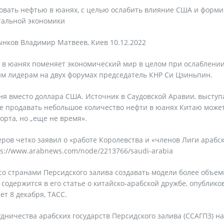
овать нефтью в юанях, с целью ослабить влияние США и форм
тальной экономики
ынков Владимир Матвеев, Киев 10.12.2022
и в юанях поменяет экономический мир в целом при ослаблени
м лидерам на двух форумах председатель КНР Си Цзиньпин.
ня вместо доллара США. Источник в Саудовской Аравии, высту
ие продавать небольшое количество нефти в юанях Китаю може
рта, но „еще не время».
ров четко заявил о «работе Королевства и «членов Лиги арабс
ps://www.arabnews.com/node/2213766/saudi-arabia
со странами Персидского залива создавать модели более объем
 содержится в его статье о китайско-арабской дружбе, опублик
ет 8 декабря, ТАСС.
удничества арабских государств Персидского залива (ССАГПЗ) н