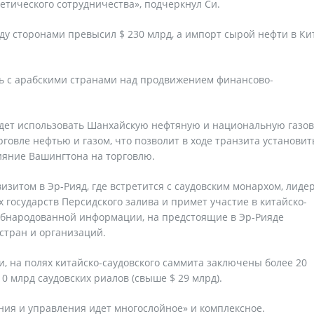
етического сотрудничества», подчеркнул Си.
жду сторонами превысил $ 230 млрд, а импорт сырой нефти в Ки
ть с арабскими странами над продвижением финансово-
будет использовать Шанхайскую нефтяную и национальную газо
рговле нефтью и газом, что позволит в ходе транзита установит
ияние Вашингтона на торговлю.
зитом в Эр-Рияд, где встретится с саудовским монархом, лиде
 государств Персидского залива и примет участие в китайско-
 обнародованной информации, на предстоящие в Эр-Рияде
стран и организаций.
, на полях китайско-саудовского саммита заключены более 20
 млрд саудовских риалов (свыше $ 29 млрд).
ния и управления идет многослойное» и комплексное.