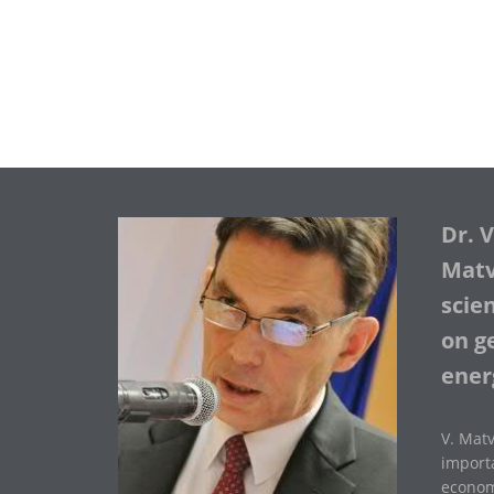
Dr. 
Matve
scie
on ge
ener
V. Matv
importa
economi