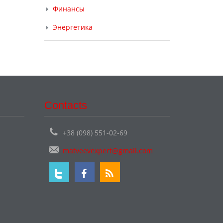
Финансы
Энергетика
Contacts
+38 (098) 551-02-69
matveevexpert@gmail.com