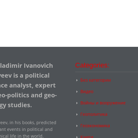
Vladimir Ivanovich
Categories:
ev is a political
Без категории
nce analyst, expert
Видео
o-politics and geo-
Войны и вооружение
gy studies.
Геополитика
eev, in his books, predicted
Геоэкономика
nt events in political and
cal life in the world.
Книги