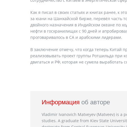
сотрудничество с Китаем в энергетической сфер
Как я писал в своих статьях и книгах ранее, к 
за юани на Шанхайской бирже, перевёл часть т
двойного назначения в Индийском океане по хо
нефти в госхранилищах с 90 дней и апробирова
проговаривалось в СА и арабскими лидерами.
В заключение отмечу, что когда теперь Китай п
реализовывать проект группы Ротшильда при кот
двигаться и РФ, которая не сумела выработать 
Информация
об авторе
Vladimir Ivanovich Matveyev (Matveev) is a po
studies. A graduate from Kiev State Universit
doctorate from Central European University i