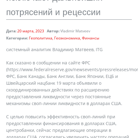
потрясений и рецессии
Дата:
20 марта, 2023
Автор:
Vladimir Matveev
Категории:
Геополитика
Геоэкономика
Финансы
системный аналитик Владимир Матвеев, ITG
Как сказано в сообщении на сайте ФРС
(https://www.federalreserve.gov/newsevents/pressreleases/mo
ФРС, Банк Канады, Банк Англии, Банк Японии, ЕЦБ и
Швейцарский нацбанк 19 марта объявили о
скоординированных действиях по расширению
предоставления ликвидности через постоянные
механизмы своп-линии ликвидности в долларах США.
С целью повысить эффективность своп-линий при
предоставлении финансирования в долларах США,
центробанки, сейчас предлагающие операции в
долларах США, согласились увеличить частоту операций