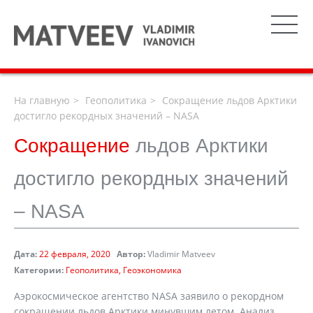
На главную
Геополитика
Сокращение льдов Арктики
достигло рекордных значений – NASA
Сокращение
льдов Арктики
достигло рекордных значений
– NASA
Дата:
22 февраля, 2020
Автор:
Vladimir Matveev
Категории:
Геополитика
Геоэкономика
Аэрокосмическое агентство NASA заявило о рекордном
сокращении льдов Арктики минувшим летом. Анализ