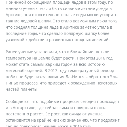
Причиной сокращения площади льдов в этом году, по
мнению ученых, могли быть сильные летние дожди в
Арктике, чьи относительно теплые воды могли ускорить
таяние ледовой шапки. Это стало возможным из-за того,
что средняя толщина льда в Арктике заметно упала в
последние годы, что сделало полярную шапку более
уязвимой к действию различных погодных явлений.
Ранее ученые установили, что в ближайшие пять лет
температура на Земле будет расти. При этом 2016 год
может стать самым жарким годом за всю историю
метеонаблюдений. В 2017 году температурный рекорд
побит не будет из-за влияния Ла-Нинья – обратного Эль-
Ниньо процесса, что приведет к охлаждению некоторых
частей планеты.
Сообщается, что подобные процессы сегодня происходят
и в Антарктике, где сейчас зима и полярная шапка
постепенно растет. Ее рост, как ожидают ученые,
остановится на крайне низких значениях, что продолжит
серию "рекордов", начавшуюся в 2015 году.