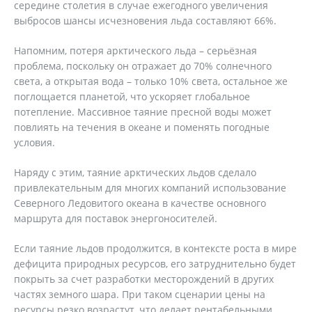
середине столетия в случае ежегодного увеличения
выбросов шансы исчезновения льда составляют 66%.
Напомним, потеря арктического льда – серьёзная
проблема, поскольку он отражает до 70% солнечного
света, а открытая вода – только 10% света, остальное же
поглощается планетой, что ускоряет глобальное
потепление. Массивное таяние пресной воды может
повлиять на течения в океане и поменять погодные
условия.
Наряду с этим, таяние арктических льдов сделало
привлекательным для многих компаний использование
Северного Ледовитого океана в качестве основного
маршрута для поставок энергоносителей.
Если таяние льдов продолжится, в контексте роста в мире
дефицита природных ресурсов, его затруднительно будет
покрыть за счет разработки месторождений в других
частях земного шара. При таком сценарии цены на
ресурсы резко возрастут, что делает рентабельными