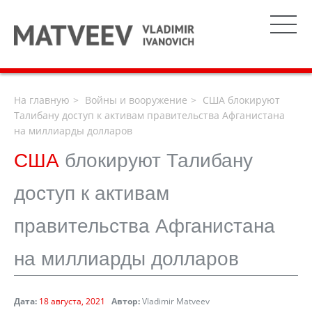
На главную
Войны и вооружение
США блокируют
Талибану доступ к активам правительства Афганистана
на миллиарды долларов
США
блокируют Талибану
доступ к активам
правительства Афганистана
на миллиарды долларов
Дата:
18 августа, 2021
Автор:
Vladimir Matveev