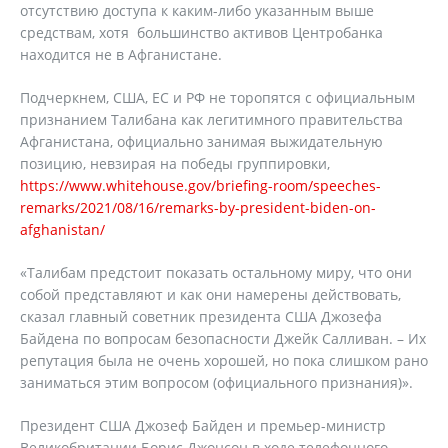
отсутствию доступа к каким-либо указанным выше
средствам, хотя большинство активов Центробанка
находится не в Афганистане.
Подчеркнем, США, ЕС и РФ не торопятся с официальным
признанием Талибана как легитимного правительства
Афганистана, официально занимая выжидательную
позицию, невзирая на победы группировки,
https://www.whitehouse.gov/briefing-room/speeches-
remarks/2021/08/16/remarks-by-president-biden-on-
afghanistan/
«Талибам предстоит показать остальному миру, что они
собой представляют и как они намерены действовать,
сказал главный советник президента США Джозефа
Байдена по вопросам безопасности Джейк Салливан. – Их
репутация была не очень хорошей, но пока слишком рано
заниматься этим вопросом (официального признания)».
Президент США Джозеф Байден и премьер-министр
Великобритании Борис Джонсон в ходе телефонного