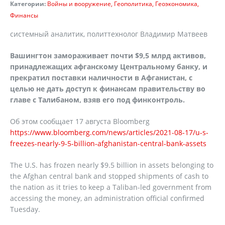
Категории:
Войны и вооружение
Геополитика
Геоэкономика
Финансы
системный аналитик, политтехнолог Владимир Матвеев
Вашингтон замораживает почти $9,5 млрд активов,
принадлежащих афганскому Центральному банку, и
прекратил поставки наличности в Афганистан, с
целью не дать доступ к финансам правительству во
главе с Талибаном, взяв его под финконтроль.
Об этом сообщает 17 августа Bloomberg
https://www.bloomberg.com/news/articles/2021-08-17/u-s-
freezes-nearly-9-5-billion-afghanistan-central-bank-assets
The U.S. has frozen nearly $9.5 billion in assets belonging to
the Afghan central bank and stopped shipments of cash to
the nation as it tries to keep a Taliban-led government from
accessing the money, an administration official confirmed
Tuesday.