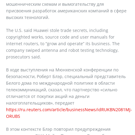
мошенническим схемам и вымогательству для
присвоения разработок американских компаний в сфере
высоких технологий.
The U.S. said Huawei stole trade secrets, including
copyrighted works, source code and user manuals for
internet routers, to “grow and operate” its business. The
company swiped antenna and robot testing technology,
prosecutors said.
В ходе выступления на Мюнхенской конференции по
безопасности, Роберт Блэр, специальный представитель
Белого дома по международной политике в области
телекоммуникаций, сказал, что партнерство «сильно
отличается от покупки акций на деньги
налогоплательщиков», передает
https://ru.reuters.com/article/businessNews/idRUKBN2081MJ-
ORUBS
В этом контексте Блэр повторил предупреждения