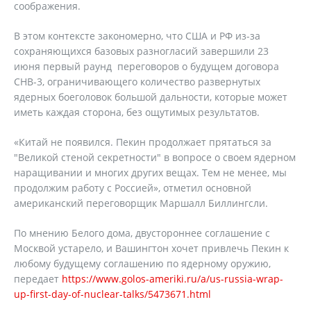
соображения.
В этом контексте закономерно, что США и РФ из-за
сохраняющихся базовых разногласий завершили 23
июня первый раунд переговоров о будущем договора
СНВ-3, ограничивающего количество развернутых
ядерных боеголовок большой дальности, которые может
иметь каждая сторона, без ощутимых результатов.
«Китай не появился. Пекин продолжает прятаться за
"Великой стеной секретности" в вопросе о своем ядерном
наращивании и многих других вещах. Тем не менее, мы
продолжим работу с Россией», отметил основной
американский переговорщик Маршалл Биллингсли.
По мнению Белого дома, двустороннее соглашение с
Москвой устарело, и Вашингтон хочет привлечь Пекин к
любому будущему соглашению по ядерному оружию,
передает
https://www.golos-ameriki.ru/a/us-russia-wrap-
up-first-day-of-nuclear-talks/5473671.html