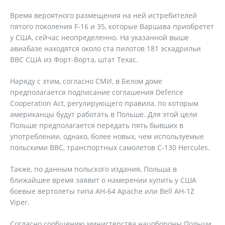
Время вероятного размещения на ней истребителей
пятого поколения F-16 и 35, которые Варшава приобретет
у США, сейчас неопределенно. На указанной выше
авиабазе находятся около ста пилотов 181 эскадрильи
ВВС США из Форт-Ворта, штат Техас.
Наряду с этим, согласно СМИ, в Белом доме
предполагается подписание соглашения Defence
Cooperation Act, регулирующего правила, по которым
американцы будут работать в Польше. Для этой цели
Польше предполагается передать пять бывших в
употреблении, однако, более новых, чем используемые
польскими ВВС, транспортных самолетов C-130 Hercules.
Также, по данным польского издания, Польша в
ближайшее время заявит о намерении купить у США
боевые вертолеты типа AH-64 Apache или Bell AH-1Z
Viper.
Согласно сообщению министерства нацобороны Польши,