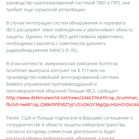
руководство эшелонированной системой ПВО и ПРО, она
требует еще серьезной аппробации.
В случае интеграции систем обнаружения и перехвата
IBCS расширяет охват наблюдения и увеличивает область
защиты. Однако, чтобы IBCS действовала эффективно,
необходимы самолёты с комплексом дальнего
радиообнаружения AWACS (F-35).
В этом контексте, американская компания Northrop
Grumman выиграла контракт на $ 713 млн на
производство новейшей интегрированной системы
боевого управления противовоздушной и
противоракетной обороной Польши IBCS, сообщает
http://www.defenseworld.net/news/24467/Northrop_Grumman_t
fbclid=IwAR1op_QWkrDPEX8Z1yCUSUO6GY3AgQpcHGmCrDxU6M
Ранее США и Польша подписали в Варшаве соглашение о
сотрудничестве в области защиты киберпространства,
согласно которому совместная деятельность будет
касаться обмена информацией, обучения, а также