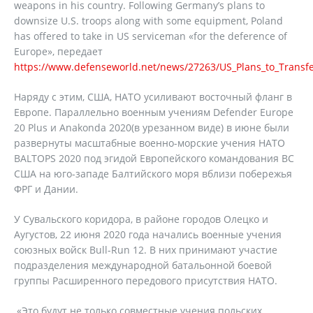
weapons in his country. Following Germany’s plans to
downsize U.S. troops along with some equipment, Poland
has offered to take in US serviceman «for the deference of
Europe», передает
https://www.defenseworld.net/news/27263/US_Plans_to_Transf
Наряду с этим, США, НАТО усиливают восточный фланг в
Европе. Параллельно военным учениям Defender Europe
20 Plus и Anakonda 2020(в урезанном виде) в июне были
развернуты масштабные военно-морские учения НАТО
BALTOPS 2020 под эгидой Европейского командования ВС
США на юго-западе Балтийского моря вблизи побережья
ФРГ и Дании.
У Сувальского коридора, в районе городов Олецко и
Аугустов, 22 июня 2020 года начались военные учения
союзных войск Bull-Run 12. В них принимают участие
подразделения международной батальонной боевой
группы Расширенного передового присутствия НАТО.
«Это будут не только совместные учения польских,