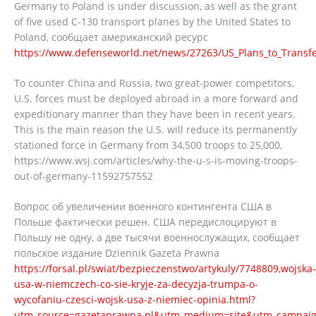
Germany to Poland is under discussion, as well as the grant
of five used C-130 transport planes by the United States to
Poland, сообщает американский ресурс
https://www.defenseworld.net/news/27263/US_Plans_to_Transf
To counter China and Russia, two great-power competitors,
U.S. forces must be deployed abroad in a more forward and
expeditionary manner than they have been in recent years.
This is the main reason the U.S. will reduce its permanently
stationed force in Germany from 34,500 troops to 25,000,
https://www.wsj.com/articles/why-the-u-s-is-moving-troops-
out-of-germany-11592757552
Вопрос об увеличении военного контингента США в
Польше фактически решен. США передислоцируют в
Польшу не одну, а две тысячи военнослужащих, сообщает
польское издание Dziennik Gazeta Prawna
https://forsal.pl/swiat/bezpieczenstwo/artykuly/7748809,wojska-
usa-w-niemczech-co-sie-kryje-za-decyzja-trumpa-o-
wycofaniu-czesci-wojsk-usa-z-niemiec-opinia.html?
utm_source=gazetaprawna.pl&utm_medium=site&utm_campaig