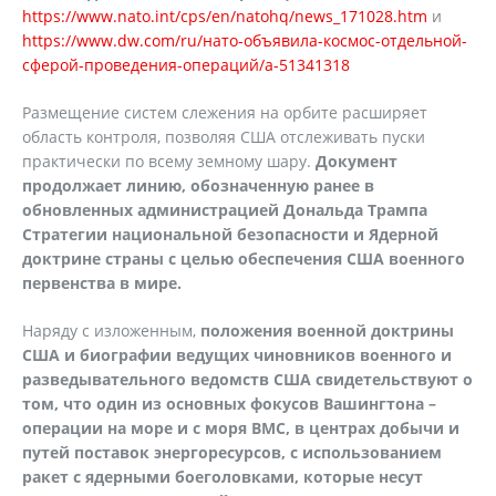
https://www.nato.int/cps/en/natohq/news_171028.htm
и
https://www.dw.com/ru/нато-объявила-космос-отдельной-
сферой-проведения-операций/a-51341318
Размещение систем слежения на орбите расширяет
область контроля, позволяя США отслеживать пуски
практически по всему земному шару.
Документ
продолжает линию, обозначенную ранее в
обновленных администрацией Дональда Трампа
Стратегии национальной безопасности и Ядерной
доктрине страны с целью обеспечения США военного
первенства в мире.
Наряду с изложенным,
положения военной доктрины
США и биографии ведущих чиновников военного и
разведывательного ведомств США свидетельствуют о
том, что один из основных фокусов Вашингтона –
операции на море и с моря ВМС, в центрах добычи и
путей поставок энергоресурсов, с использованием
ракет с ядерными боеголовками, которые несут