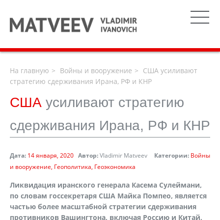
На главную
Войны и вооружение
США усиливают
стратегию сдерживания Ирана, РФ и КНР
США
усиливают стратегию
сдерживания Ирана, РФ и КНР
Дата:
14 января, 2020
Автор:
Vladimir Matveev
Категории:
Войны
и вооружение
Геополитика
Геоэкономика
Ликвидация иранского генерала Касема Сулеймани,
по словам госсекретаря США Майка Помпео, является
частью более масштабной стратегии сдерживания
противников Вашингтона, включая Россию и Китай,