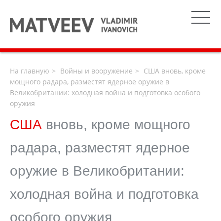
На главную
Войны и вооружение
США вновь, кроме
мощного радара, разместят ядерное оружие в
Великобритании: холодная война и подготовка особого
оружия
США
вновь, кроме мощного
радара, разместят ядерное
оружие в Великобритании:
холодная война и подготовка
особого оружия