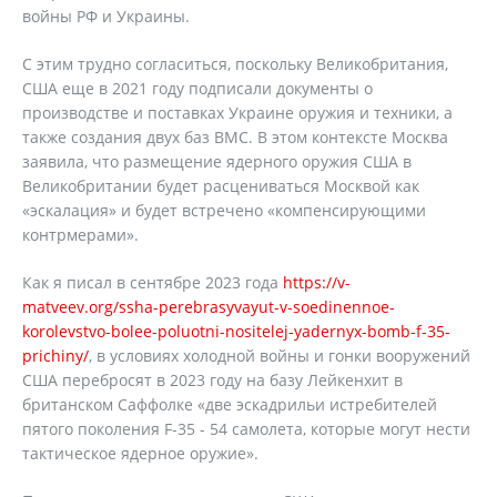
войны РФ и Украины.
С этим трудно согласиться, поскольку Великобритания,
США еще в 2021 году подписали документы о
производстве и поставках Украине оружия и техники, а
также создания двух баз ВМС. В этом контексте Москва
заявила, что размещение ядерного оружия США в
Великобритании будет расцениваться Москвой как
«эскалация» и будет встречено «компенсирующими
контрмерами».
Как я писал в сентябре 2023 года
https://v-
matveev.org/ssha-perebrasyvayut-v-soedinennoe-
korolevstvo-bolee-poluotni-nositelej-yadernyx-bomb-f-35-
prichiny/
, в условиях холодной войны и гонки вооружений
США перебросят в 2023 году на базу Лейкенхит в
британском Саффолке «две эскадрильи истребителей
пятого поколения F-35 - 54 самолета, которые могут нести
тактическое ядерное оружие».