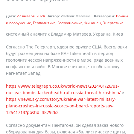
Дата:
27 января, 2024
Автор:
Vladimir Matveev
Категории:
Войны
и вооружение
Геополитика
Геоэкономика
Финансы
Энергетика
системный аналитик Владимир Матвеев, Украина, Киев
Согласно The Telegraph, ядерное оружие США, боеголовки
будут размещены на базе RAF Lakenheath в период
геополитической напряженности в мире, ряда военных
конфликтов и войн. В Москве считают, что обстановку
нагнетает Запад.
https://www.telegraph.co.uk/world-news/2024/01/26/us-
nuclear-bombs-lackenheath-raf-russia-threat-hiroshima/
и
https://news.sky.com/story/ukraine-war-latest-military-
plane-crashes-in-russia-scores-on-board-reports-say-
12541713?postid=3879262
Согласно документам Пентагона, он сделал заказ нового
оборудования для базы, включая «баллистические щиты,