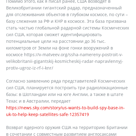
Помимо этого, как я писал ранее, США возводят в
Великобритании гигантский радар, предназначенный
для отслеживания объектов в глубоком космосе, по сути –
базу слежения за РФ и КНР в космосе. Эта база призвана
стать частью глобальной радарной системы Космических
сил США, которая сможет идентифицировать
потенциальные цели на расстоянии до 36 тыс.
километров от Земли на фоне гонки вооружений в
космосе https://v-matveev.org/ssha-namereny-postroit-v-
velikobritanii-gigantskij-kosmicheskij-radar-napravlennyj-
protiv-ugroz-iz-rf-i-knr/
Согласно заявлению ряда представителей Космических
сил США, планируется построить три радиолокационные
базы: в Шотландии или на юге Англии, а также в штате
Техас и в Австралии, передает
https://news.sky.com/story/us-wants-to-build-spy-base-in-
uk-to-help-keep-satellites-safe-12357419
Возврат ядерного оружия США на территорию Британии
в сочетании с совместным развитием англосаксами