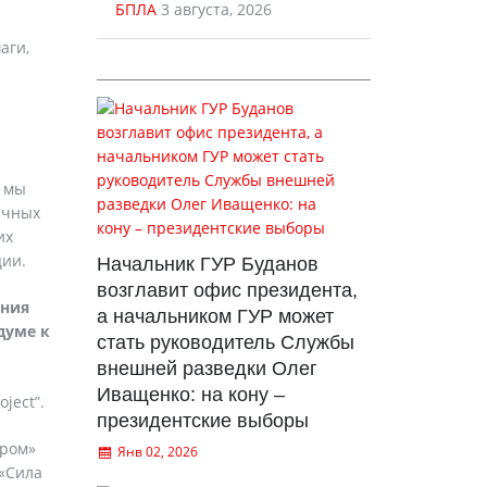
БПЛА
3 августа, 2026
аги,
, мы
ичных
их
ции.
Начальник ГУР Буданов
возглавит офис президента,
ения
а начальником ГУР может
думе к
стать руководитель Службы
внешней разведки Олег
Иващенко: на кону –
oject”.
президентские выборы
пром»
Янв 02, 2026
 «Сила