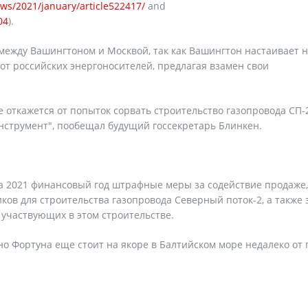
ws/2021/january/article522417/
and
04
).
между Вашингтоном и Москвой, так как Вашингтон настаивает 
т российских энергоносителей, предлагая взамен свои
откажется от попыток сорвать строительство газопровода СП-2
нструмент", пообещал будущий госсекретарь Блинкен.
 2021 финансовый год штрафные меры за содействие продаже,
ов для строительства газопровода Северный поток-2, а также 
 участвующих в этом строительстве.
дно Фортуна еще стоит на якоре в Балтийском море недалеко от 