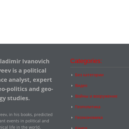
Vladimir Ivanovich
Categories:
ev is a political
Без категории
nce analyst, expert
Видео
o-politics and geo-
Войны и вооружение
gy studies.
Геополитика
eev, in his books, predicted
Геоэкономика
nt events in political and
cal life in the world.
Книги