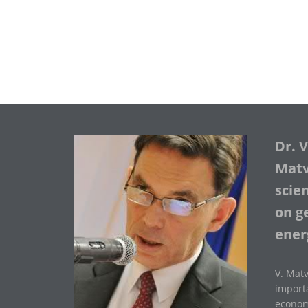
Dr. 
Matve
scie
on ge
ener
V. Matv
importa
economi