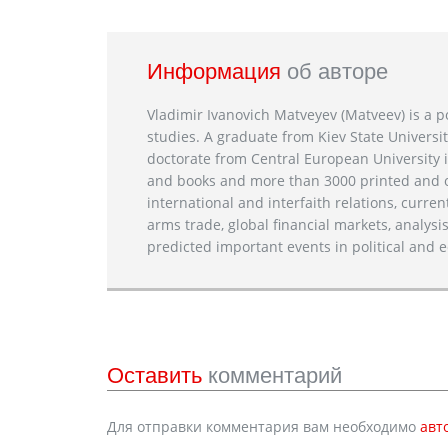
Информация
об авторе
Vladimir Ivanovich Matveyev (Matveev) is a po
studies. A graduate from Kiev State Universit
doctorate from Central European University i
and books and more than 3000 printed and on
international and interfaith relations, current
arms trade, global financial markets, analysis
predicted important events in political and e
Оставить
комментарий
Для отправки комментария вам необходимо
авт