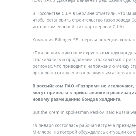
(CAATSA). У Джозефа Байдена предложили сделку
В Посольстве США в Берлине отметили, что Ва
чтобы остановить строительство газопровода С
интересам европейских партнеров и США».
Компания Bilfinger SE - первая немецкая компан
«При реализации наших крупных международных 
сталкивались и продолжаем сталкиваться с рис
регионах, что приводит к напряжению между 
органов по отношению к различным аспектам п
В российском ПАО «Газпром» не исключают, 
могут привести к приостановке в реализации
новому размещению бондов холдинга.
But the Kremlin spokesman Peskov said Russia was s
19 января состоялась рабочая встреча презид
Миллера, на которой обсуждались ситуации со 