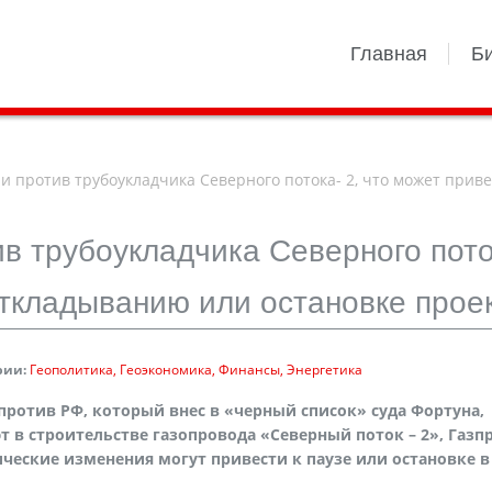
Главная
Б
 против трубоукладчика Северного потока- 2, что может приве
ив трубоукладчика Северного пото
откладыванию или остановке прое
рии:
Геополитика
Геоэкономика
Финансы
Энергетика
отив РФ, который внес в «черный список» суда Фортуна,
 в строительстве газопровода «Северный поток – 2», Газп
ческие изменения могут привести к паузе или остановке в