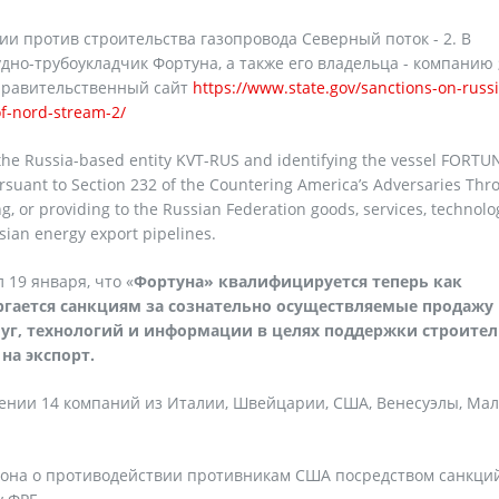
 против строительства газопровода Северный поток - 2. В
дно-трубоукладчик Фортуна, а также его владельца - компанию
 правительственный сайт
https://www.state.gov/sanctions-on-russ
of-nord-stream-2/
 the Russia-based entity KVT-RUS and identifying the vessel FORTU
rsuant to Section 232 of the Countering America’s Adversaries Thr
ng, or providing to the Russian Federation goods, services, technolo
ssian energy export pipelines.
19 января, что «
Фортуна» квалифицируется теперь как
ргается санкциям за сознательно осуществляемые продажу
уг, технологий и информации в целях поддержки строител
на экспорт.
нии 14 компаний из Италии, Швейцарии, США, Венесуэлы, Мал
акона о противодействии противникам США посредством санкци