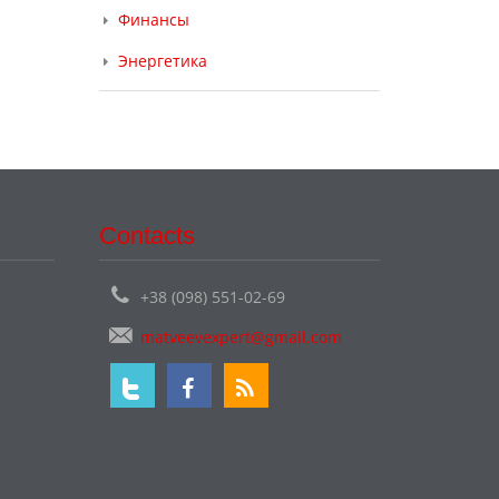
Финансы
Энергетика
Contacts
+38 (098) 551-02-69
matveevexpert@gmail.com