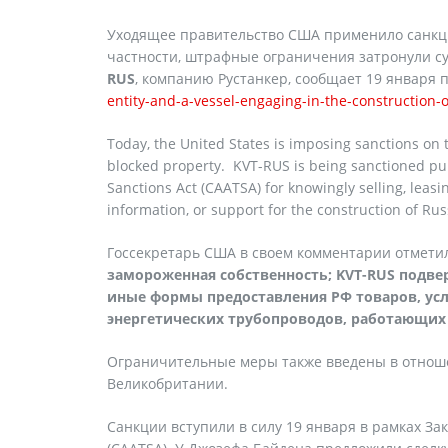
Уходящее правительство США применило санкции
частности, штрафные ограничения затронули су
RUS
, компанию Рустанкер, сообщает 19 января
entity-and-a-vessel-engaging-in-the-construction-
Today, the United States is imposing sanctions on
blocked property. KVT-RUS is being sanctioned pu
Sanctions Act (CAATSA) for knowingly selling, leasi
information, or support for the construction of Ru
Госсекретарь США в своем комментарии отметил 
замороженная собственность; KVT-RUS подве
иные формы предоставления РФ товаров, усл
энергетических трубопроводов, работающих 
Ограничительные меры также введены в отноше
Великобритании.
Санкции вступили в силу 19 января в рамках З