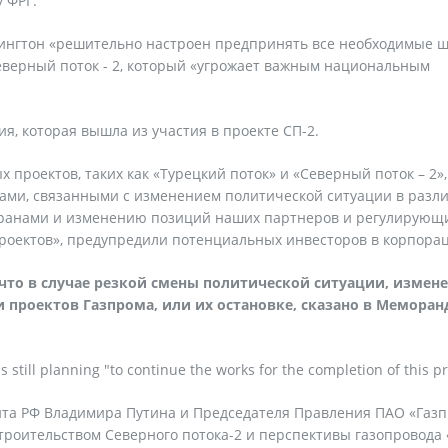
 ФРГ.
шингтон «решительно настроен предпринять все необходимые ш
еверный поток - 2, который «угрожает важным национальным
ия, которая вышла из участия в проекте СП-2.
проектов, таких как «Турецкий поток» и «Северный поток – 2»
ками, связанными с изменением политической ситуации в разл
странами и изменению позиций наших партнеров и регулирующ
роектов», предупредили потенциальных инвесторов в корпора
что в случае резкой смены политической ситуации, измен
 проектов Газпрома, или их остановке, сказано в Меморан
till planning "to continue the works for the completion of this pr
ента РФ Владимира Путина и Председателя Правления ПАО «Газ
строительством Северного потока-2 и перспективы газопровода