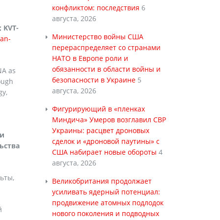
конфликтом: последствия
6
августа, 2026
; KVT-
Министерство войны США
ian-
перераспределяет со странами
НАТО в Европе роли и
обязанности в области войны и
NA as
безопасности в Украине
5
ough
августа, 2026
gy,
Фигурирующий в «пленках
Миндича» Умеров возглавил СВР
Украины: расцвет дроновых
 и
сделок и «дроновой паутины» с
ьства
США набирает новые обороты
4
августа, 2026
ьты,
Великобритания продолжает
усиливать ядерный потенциал:
продвижение атомных подлодок
й
нового поколения и подводных