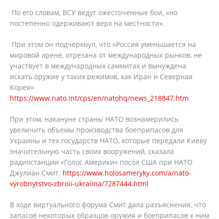
По его словам, ВСУ ведут ожесточенные бои, «но
постепенно одерживают верх на местности».
При этом он подчеркнул, что «Россия уменьшается на
мировой арене, отрезана от международных рынков, не
участвует в международных саммитах и ​​вынуждена
искать оружие у таких режимов, как Иран и Северная
Корея»
https://www.nato.int/cps/en/natohq/news_218847.htm
При этом, накануне страны НАТО вознамерились
увеличить объемы производства боеприпасов для
Украины и тех государств НАТО, которые передали Киеву
значительную часть своих вооружений, сказала
радиостанции «Голос Америки» посол США при НАТО
Джулиан Смит.
https://www.holosameryky.com/a/nato-
vyrobnytstvo-zbroii-ukraiina/7287444.html
В ходе виртуального форума Смит дала разъяснения, что
запасов некоторых образцов оружия и боеприпасов к ним