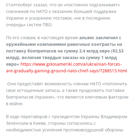
Столтенберг сказал, что он «постоянно подталкивает»
союзников по НАТО к оказанию большей поддержки
Украине и ускорению поставок, «не в последнюю
очередь» систем ПВО.
По его словам, в настоящее время
альянс заключил с
оружейными компаниями рамочные контракты на
поставку боеприпасов на сумму 2,4 млрд евро ($2,53
млрд), включая твердые заказы на сумму 1 млрд
евро»
https://www.golosameriki.com/a/ukrainian-forces-
are-gradually-gaining-ground-nato-chief-says/7288513.html
Они предоставят возможность членам НАТО «пополнить
свои истощенные запасы, а также продолжить поставки
боеприпасов Украине», что является ключевым фактором
в войне.
В ходе переговоров с президентом Украины Владимиром
Зеленским в Киеве, стороны согласились с
необходимостью усиления противовоздушной обороны