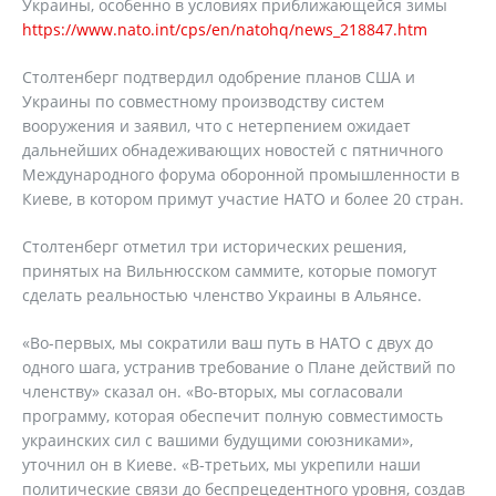
Украины, особенно в условиях приближающейся зимы
https://www.nato.int/cps/en/natohq/news_218847.htm
Столтенберг подтвердил одобрение планов США и
Украины по совместному производству систем
вооружения и заявил, что с нетерпением ожидает
дальнейших обнадеживающих новостей с пятничного
Международного форума оборонной промышленности в
Киеве, в котором примут участие НАТО и более 20 стран.
Столтенберг отметил три исторических решения,
принятых на Вильнюсском саммите, которые помогут
сделать реальностью членство Украины в Альянсе.
«Во-первых, мы сократили ваш путь в НАТО с двух до
одного шага, устранив требование о Плане действий по
членству» сказал он. «Во-вторых, мы согласовали
программу, которая обеспечит полную совместимость
украинских сил с вашими будущими союзниками»,
уточнил он в Киеве. «В-третьих, мы укрепили наши
политические связи до беспрецедентного уровня, создав