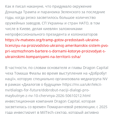
Как я писал накануне, что придумало окружение
Дональда Трампа и параноика Зеленского за последние
годы, когда резко засветилось большое количество
оружейных заводов, СП Украины и стран НАТО, в том
числе в Киеве, делая киевлян заложниками
непрофессионального президента и колонизаторов
https://v-matveev.org/tramp-gotov-predostavit-ukraine-
licenziyu-na-proizvodstvo-ukrainoj-amerikanskix-sistem-pvo-
pri-vozmozhnom-bartere-s-dornami-kotorye-proizvodyat-s-
ukrainskimi-kompaniyami-na-territorii-ssha/
В частности, по словам основателя и главы Dragon Capital
чеха Томаша Фиалы во время выступления на «Добробут
нації», которую специально организовала медиагрупа NV
в рамках «Диалогов о будущем» https://nv.ua/ukr/lekcii-
nv/dialogs-for-future/dobrobut-naciji-dialogi-pro-
maybutnye-z-nv-10-chervnya-2026-50610212.html
инвестиционная компания Dragon Capital, которая
засветилась со времен Помаранчевой революции, с 2025
года инвестирует в MilTech-сектор, который активно