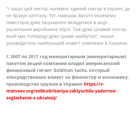
"І зараз цей сектор, напевно, єдиний сектор в Україні, де
не бракує капіталу. Тут, навпаки, багато іноземних
інвесторів дуже зацікавлені вкладатися в акції
українських виробників зброї. Тож дуже цікавий сектор,
який має попереду дуже цікаве майбутнє", сказал
руководитель наибольшей инвест компании в Украине.
С 2007 по 2017 год миноритарным (миноритарным)
пакетом акций компании владел американский
финансовый гигант Goldman Sachs, который
опосредствовано влияет на финсектор и экономику,
производство оружия в Украине
https://v-
matveev.org/velikobritaniya-zaklyuchila-yadernoe-
soglashenie-s-ukrainoj/