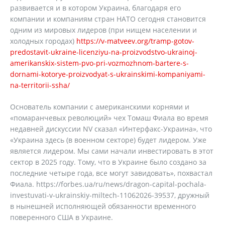
развивается и в котором Украина, благодаря его
компании и компаниям стран НАТО сегодня становится
одним из мировых лидеров (при нищем населении и
холодных городах)
https://v-matveev.org/tramp-gotov-
predostavit-ukraine-licenziyu-na-proizvodstvo-ukrainoj-
amerikanskix-sistem-pvo-pri-vozmozhnom-bartere-s-
dornami-kotorye-proizvodyat-s-ukrainskimi-kompaniyami-
na-territorii-ssha/
Основатель компании с американскими корнями и
«помаранчевых революций» чех Томаш Фиала во время
недавней дискуссии NV сказал «Интерфакс-Украина», что
«Украина здесь (в военном секторе) будет лидером. Уже
является лидером. Мы сами начали инвестировать в этот
сектор в 2025 году. Тому, что в Украине было создано за
последние четыре года, все могут завидовать», похвастал
Фиала. https://forbes.ua/ru/news/dragon-capital-pochala-
investuvati-v-ukrainskiy-miltech-11062026-39537, дружный
в нынешней исполняющей обязанности временного
поверенного США в Украине.