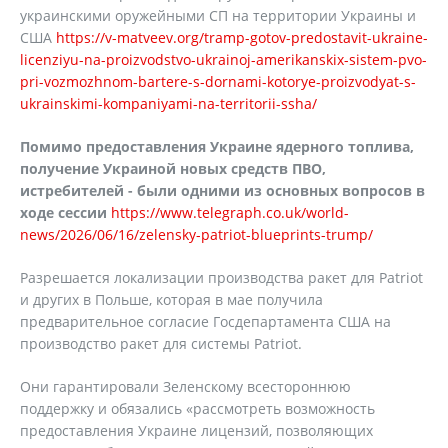
украинскими оружейными СП на территории Украины и
США
https://v-matveev.org/tramp-gotov-predostavit-ukraine-
licenziyu-na-proizvodstvo-ukrainoj-amerikanskix-sistem-pvo-
pri-vozmozhnom-bartere-s-dornami-kotorye-proizvodyat-s-
ukrainskimi-kompaniyami-na-territorii-ssha/
Помимо предоставления Украине ядерного топлива,
получение Украиной новых средств ПВО,
истребителей - были одними из основных вопросов в
ходе сессии
https://www.telegraph.co.uk/world-
news/2026/06/16/zelensky-patriot-blueprints-trump/
Разрешается локализации производства ракет для Patriot
и других в Польше, которая в мае получила
предварительное согласие Госдепартамента США на
производство ракет для системы Patriot.
Они гарантировали Зеленскому всестороннюю
поддержку и обязались «рассмотреть возможность
предоставления Украине лицензий, позволяющих