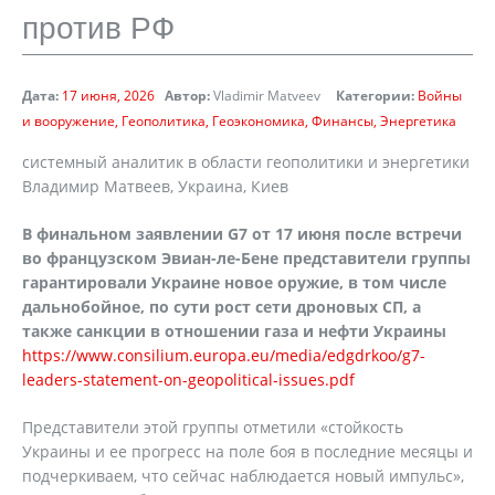
против РФ
Дата:
17 июня, 2026
Автор:
Vladimir Matveev
Категории:
Войны
и вооружение
Геополитика
Геоэкономика
Финансы
Энергетика
cистемный аналитик в области геополитики и энергетики
Владимир Матвеев, Украина, Киев
В финальном заявлении
G
7 от 17 июня после встречи
во французском Эвиан-ле-Бене представители группы
гарантировали Украине новое оружие, в том числе
дальнобойное, по сути рост сети дроновых СП, а
также санкции в отношении газа и нефти Украины
https://www.consilium.europa.eu/media/edgdrkoo/g7-
leaders-statement-on-geopolitical-issues.pdf
Представители этой группы отметили «стойкость
Украины и ее прогресс на поле боя в последние месяцы и
подчеркиваем, что сейчас наблюдается новый импульс»,