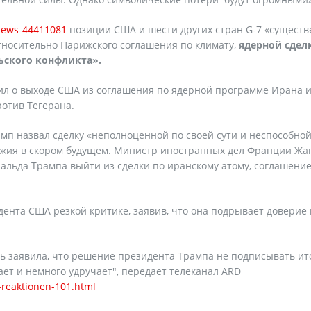
news-44411081
позиции США и шести других стран G-7 «существ
относительно Парижского соглашения по климату,
ядерной сдел
ьского конфликта».
ил о выходе США из соглашения по ядерной программе Ирана 
отив Тегерана.
амп назвал сделку «неполноценной по своей сути и неспособно
ужия в скором будущем. Министр иностранных дел Франции Жа
нальда Трампа выйти из сделки по иранскому атому, соглашение
ента США резкой критике, заявив, что она подрывает доверие
 заявила, что решение президента Трампа не подписывать ит
ет и немного удручает", передает телеканал АRD
-reaktionen-101.html