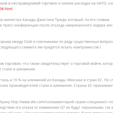
иков в несправедливой торговле и низких расходах на НАТО, с
38.html
р-министра Канады Джастина Трюдо, который, по его словам,
де пресс-конференции после отъезда американского лидера жес
азрыва между США и союзниками по ряду существенных вопрос
о следующего саммита им придется искать компромиссов с
 торговли, что также свидетельствует о торговой войне, котор
т стали и алюминия.
аль и 10 % на алюминий из Канады, Мексики и стран ЕС. По с
ских производителей стали и алюминия. Страны ЕС принимаю
Ирану http://www.dw.com/ru/комментарий-трамп-специалист-по
дствия его отказа от коммюнике G7 не будут серьезными, так 
тельной силы. Однако символические потери будут огромными»