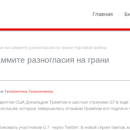
Главная
Б
и на саммите разногласия на грани торговой войны
ммите разногласия на грани
и:
Геополитика
Геоэкономика
дентом США Дональдом Трампом и шестью странами G7 в ходе
ногласия, которые завершились отзывом Трампом его подписи 
ковать участников G 7 через Twitter. В новой серии твитов, 