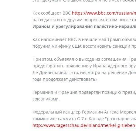
Как сообщает ВВС
https://www.bbc.com/russian/
расходятся и по другим вопросам, в том числе 
Ираном и урегулирования палестино-израил
Как напоминает ВВС, в начале мая Трамп объяв
поручил минфину США восстановить санкции пр
При этом, объявляя о выходе из соглашения, Тр
предотвратить появление у Ирана ядерного ор
Ле Дриан заявил, что, несмотря на решение До
года продолжает действовать».
Германия и Франция подвергли позицию презид
союзниками.
Федеральный канцлер Германии Ангела Меркель
коммюнике саммита G 7 в Канаде "разочаровыва
http://www.tagesschau.de/inland/merkel-g-sieben