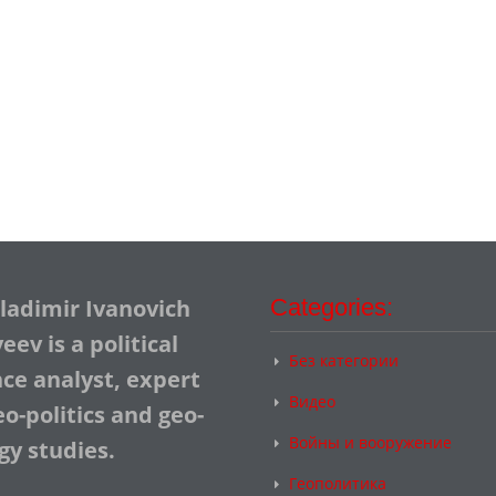
Vladimir Ivanovich
Categories:
ev is a political
Без категории
nce analyst, expert
Видео
o-politics and geo-
Войны и вооружение
gy studies.
Геополитика