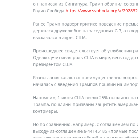
он написал из Сингапура, Трамп обвинил союзн
Радио Свобода
https://www.svoboda.org/a/292832
Ранее Трамп подверг критике поведение премье
держался дружелюбно на заседаниях G 7, а в хо
высказался в адрес США.
Происшедшее свидетельствует об углублении р
Однако, учитывая роль США в мире, весь год д
президентом США.
Разногласия касаются преимущественно вопросов
началась с введения Трампов пошлин на импор
Напомним, 1 июня США ввели 25% пошлины на ст
Трампа, пошлины призваны защитить американ
контрмеры.
Но по сравнению, например, с соглашением по 
выходу-из-соглашений/a-44145185 «прямые после
этот документ слишком общий и не имеет обяза