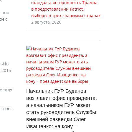
скандалы, осторожность Трампа
в предоставлении Patriot,
енно
выборы в трех значимых странах
ки с
2 августа, 2026
и
й
н-Ив
 2015
 между
Начальник ГУР Буданов
возглавит офис президента,
а начальником ГУР может
оговое
стать руководитель Службы
внешней разведки Олег
Иващенко: на кону –