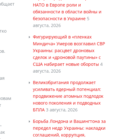
ообщает
НАТО в Европе роли и
обязанности в области войны и
безопасности в Украине
5
августа, 2026
тко
Фигурирующий в «пленках
Миндича» Умеров возглавил СВР
Украины: расцвет дроновых
ов.
сделок и «дроновой паутины» с
США набирает новые обороты
4
августа, 2026
ая
Великобритания продолжает
усиливать ядерный потенциал:
продвижение атомных подлодок
ловам
нового поколения и подводных
т
БПЛА
3 августа, 2026
Борьба Лондона и Вашингтона за
-
передел недр Украины: накладки
как
соглашений, коррупция,
.