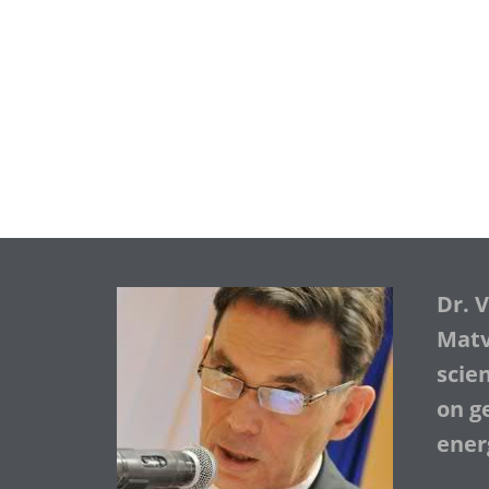
Dr. 
Matve
scie
on ge
ener