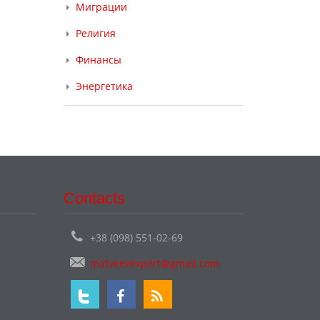
Миграции
Религия
Финансы
Энергетика
Contacts
+38 (098) 551-02-69
matveevexpert@gmail.com