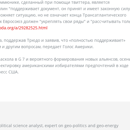
коммюнике, сделанный при помощи твиттера, является
ин "поддерживает документ, он принят и имеет законную силу
ожняет ситуацию, но не означает конца Трансатлантического
х Евросоюз должен "укреплять свои ряды" и "рассчитывать тол
oda.org/a/29282525.html
, поддержав Трюдо и заявив, что «полностью поддерживает»
и другим вопросам, передает Голос Америки.
аскола в G 7 и вероятного формирования новых альянсов, осе
ектировку американскими избирателями предпочтений в ходе
ресс США.
litical science analyst, expert on geo-politics and geo-energy