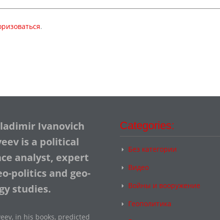
оризоваться
.
Vladimir Ivanovich
Categories:
ev is a political
Без категории
nce analyst, expert
Видео
o-politics and geo-
Войны и вооружение
gy studies.
Геополитика
eev, in his books, predicted