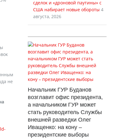
сделок и «дроновой паутины» с
США набирает новые обороты
4
августа, 2026
зы
авок
линным
уда не
Начальник ГУР Буданов
возглавит офис президента,
на
а начальником ГУР может
стать руководитель Службы
внешней разведки Олег
Иващенко: на кону –
ld-
президентские выборы