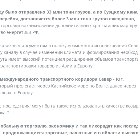
 было отправлено 33 млн тонн грузов, а по Суэцкому кана
еребоя, доставляется более 3 млн тонн грузов ежедневно,
ов торговли возникновение дополнительных кратчайших маршру
во энергетики РФ.
серьезным аргументом в пользу возможного использования Сев
му каналу в случае изменений климата и формирования необхо
путь имеет высокий потенциал расширения объемов транспорт
транспортировки товаров из Азии в Европу.
международного транспортного коридора Север - Юг,
оторый пролегает через Каспийское море по Волге, далее через 
альше в Европу.
ее последствия, могут быть также использованы в качестве козы
ка-2.
лобальную торговлю, экономику и так лихорадят как после
 продолжающиеся торговые, валютные и в области высок