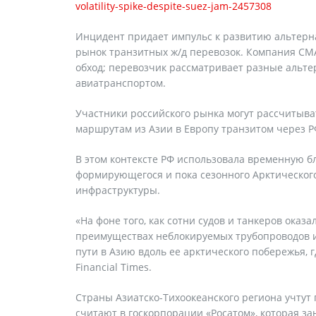
volatility-spike-despite-suez-jam-2457308
Инцидент придает импульс к развитию альтерн
рынок транзитных ж/д перевозок. Компания CMA
обход; перевозчик рассматривает разные альте
авиатранспортом.
Участники российского рынка могут рассчитыва
маршрутам из Азии в Европу транзитом через Р
В этом контексте РФ использовала временную б
формирующегося и пока сезонного Арктического
инфраструктуры.
«На фоне того, как сотни судов и танкеров оказ
преимуществах неблокируемых трубопроводов и
пути в Азию вдоль ее арктического побережья, 
Financial Times.
Страны Азиатско-Тихоокеанского региона учтут 
считают в госкорпорации «Росатом», которая з