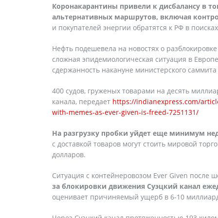
Коронакарантины привели к дисбалансу в то
альтернативных маршрутов, включая контр
и покупателей энергии обратятся к РФ в поиска
Нефть подешевела на новостях о разблокировке
сложная эпидемиологическая ситуация в Европ
сдержанность накануне министерского саммита
400 судов, груженых товарами на десять миллиа
канала, передает
https://indianexpress.com/artic
with-memes-as-ever-given-is-freed-7251131/
На разгрузку пробки уйдет еще минимум неде
с доставкой товаров могут стоить мировой торг
долларов.
Ситуация с контейнеровозом Ever Given после ш
за блокировки движения Суэцкий канал ежед
оценивает причиняемый ущерб в 6-10 миллиард
Через Суэцкий канал протяженностью 193 кило