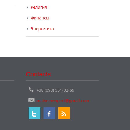
Религия
Финансы
Энергетика
Contacts
+38 (098) 551-02-69
matveevexpert@gmail.com