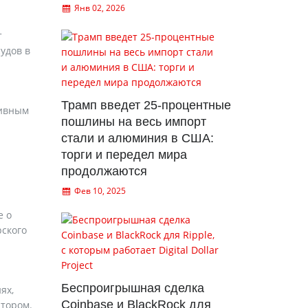
Янв 02, 2026
т
удов в
Трамп введет 25-процентные
тивным
пошлины на весь импорт
стали и алюминия в США:
торги и передел мира
продолжаются
Фев 10, 2025
е о
ского
Беспроигрышная сделка
ях,
Coinbase и BlackRock для
атором.