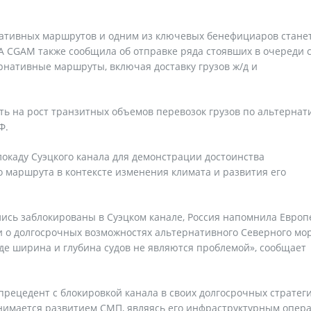
ативных маршрутов и одним из ключевых бенефициаров стане
 CGAM также сообщила об отправке ряда стоявших в очереди с
рнативные маршруты, включая доставку грузов ж/д и
ть на рост транзитных объемов перевозок грузов по альтерна
Ф.
локаду Суэцкого канала для демонстрации достоинства
 маршрута в контексте изменения климата и развития его
ались заблокированы в Суэцком канале, Россия напомнила Европ
 о долгосрочных возможностях альтернативного Северного мор
где ширина и глубина судов не являются проблемой», сообщает
прецедент с блокировкой канала в своих долгосрочных стратеги
анимается развитием СМП, являясь его инфраструктурным опер