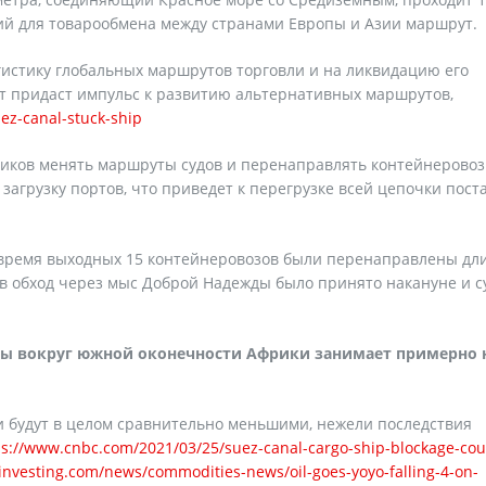
ий для товарообмена между странами Европы и Азии маршрут.
истику глобальных маршрутов торговли и на ликвидацию его
нт придаст импульс к развитию альтернативных маршрутов,
ez-canal-stuck-ship
зчиков менять маршруты судов и перенаправлять контейнерово
загрузку портов, что приведет к перегрузке всей цепочки пост
за время выходных 15 контейнеровозов были перенаправлены д
в обход через мыс Доброй Надежды было принято накануне и с
пы вокруг южной оконечности Африки занимает примерно 
и будут в целом сравнительно меньшими, нежели последствия
ps://www.cnbc.com/2021/03/25/suez-canal-cargo-ship-blockage-cou
investing.com/news/commodities-news/oil-goes-yoyo-falling-4-on-