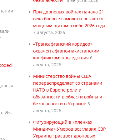
безопасности
8 августа, 2026
мпании
При дроновых войнах начала 21
века боевые самолеты остаются
мощным щитом в небе 2026 года
азали
7 августа, 2026
т
«Трансафганский коридор»
охвачен афгано-пакистанским
конфликтом: последствия
6
августа, 2026
looded-
Министерство войны США
перераспределяет со странами
дности
НАТО в Европе роли и
обязанности в области войны и
безопасности в Украине
5
августа, 2026
в
. Из-
Фигурирующий в «пленках
Миндича» Умеров возглавил СВР
Украины: расцвет дроновых
13%