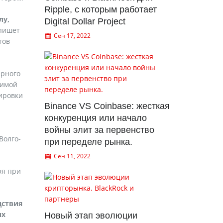
Ripple, с которым работает
лу,
Digital Dollar Project
пишет
Сен 17, 2022
тов
ерного
димой
ировки
Binance VS Coinbase: жесткая
конкуренция или начало
войны элит за первенство
Волго-
при переделе рынка.
Сен 11, 2022
ря при
дствия
их
Новый этап эволюции