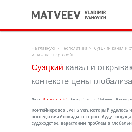
На главную
Геополитика
Суэцкий канал и 
и накала энерговойн
Суэцкий
канал и открыва
контексте цены глобализ
Дата:
30 марта, 2021
Автор:
Vladimir Matveev
Категор
Контейнеровоз Ever Given, который удалось 
последствия блокады которого будут ощуща
судоходстве, нарастании проблем в глобальн