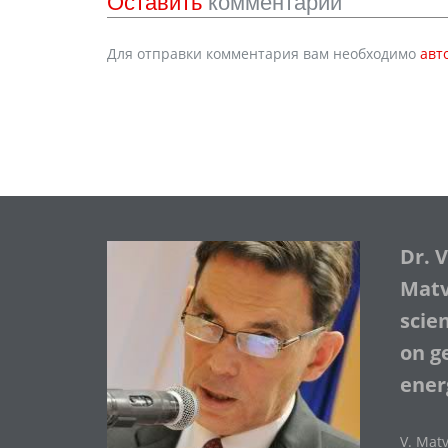
Оставить
комментарий
Для отправки комментария вам необходимо
авт
Dr. 
Matve
scie
on ge
ener
V. Matv