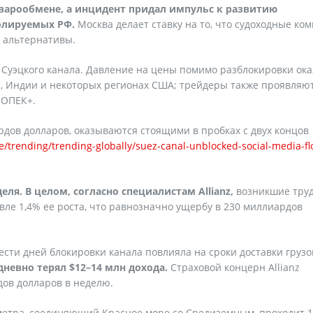
варообмене, а инцидент придал импульс к развитию
олируемых РФ.
Москва делает ставку на то, что судоходные ко
х альтернативы.
 Суэцкого канала. Давление на цены помимо разблокировки ок
е, Индии и некоторых регионах США; трейдеры также проявляю
 ОПЕК+.
рдов долларов, оказываются стоящими в пробках с двух концов
le/trending/trending-globally/suez-canal-unblocked-social-media-f
ля. В целом, согласно специалистам Allianz,
возникшие тру
овле 1,4% ее роста, что равнозначно ущербу в 230 миллиардов
ести дней блокировки канала повлияла на сроки доставки грузо
невно терял $12–14 млн дохода.
Страховой концерн Allianz
ов долларов в неделю.
метра, соединяющий Красное море со Средиземным, проходит 