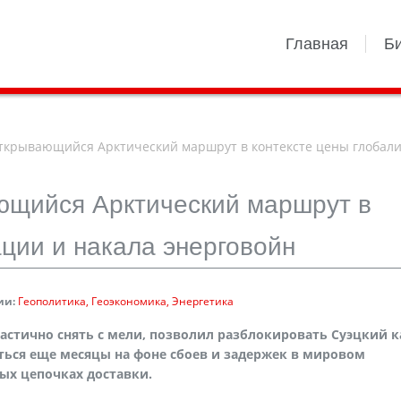
Главная
Б
открывающийся Арктический маршрут в контексте цены глобал
ющийся Арктический маршрут в
ации и накала энерговойн
ии:
Геополитика
Геоэкономика
Энергетика
частично снять с мели, позволил разблокировать Суэцкий к
ться еще месяцы на фоне сбоев и задержек в мировом
ых цепочках доставки.