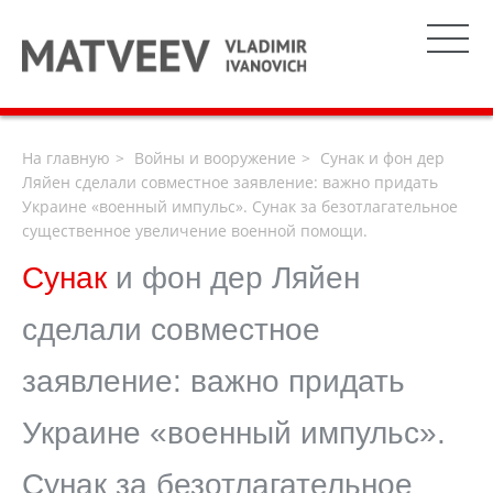
На главную
Войны и вооружение
Сунак и фон дер
Ляйен сделали совместное заявление: важно придать
Украине «военный импульс». Сунак за безотлагательное
существенное увеличение военной помощи.
Сунак
и фон дер Ляйен
сделали совместное
заявление: важно придать
Украине «военный импульс».
Сунак за безотлагательное