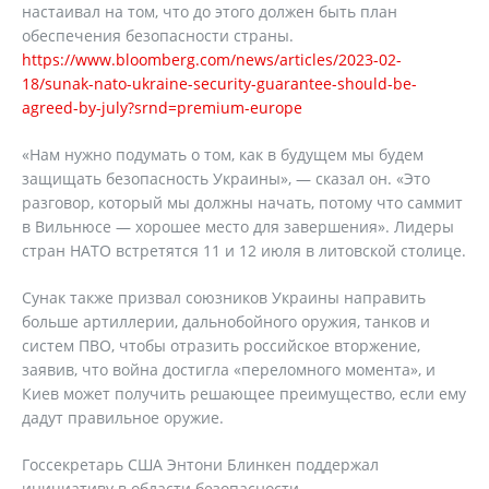
настаивал на том, что до этого должен быть план
обеспечения безопасности страны.
https://www.bloomberg.com/news/articles/2023-02-
18/sunak-nato-ukraine-security-guarantee-should-be-
agreed-by-july?srnd=premium-europe
«Нам нужно подумать о том, как в будущем мы будем
защищать безопасность Украины», — сказал он. «Это
разговор, который мы должны начать, потому что саммит
в Вильнюсе — хорошее место для завершения». Лидеры
стран НАТО встретятся 11 и 12 июля в литовской столице.
Сунак также призвал союзников Украины направить
больше артиллерии, дальнобойного оружия, танков и
систем ПВО, чтобы отразить российское вторжение,
заявив, что война достигла «переломного момента», и
Киев может получить решающее преимущество, если ему
дадут правильное оружие.
Госсекретарь США Энтони Блинкен поддержал
инициативу в области безопасности.