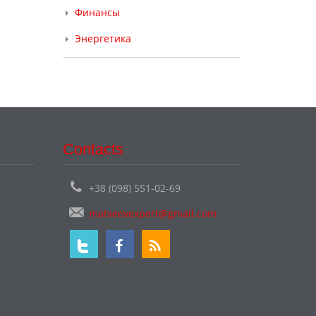
Финансы
Энергетика
Contacts
+38 (098) 551-02-69
matveevexpert@gmail.com