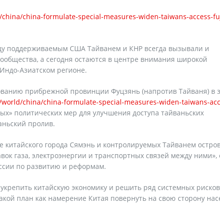
/china/china-formulate-special-measures-widen-taiwans-access-fu
ду поддерживаемым США Тайванем и КНР всегда вызывали и
общества, а сегодня остаются в центре внимания широкой
 Индо-Азиатском регионе.
зованию прибрежной провинции Фуцзянь (напротив Тайваня) в 
/world/china/china-formulate-special-measures-widen-taiwans-acc
ых» политических мер для улучшения доступа тайваньских
аньский пролив.
е китайского города Сямэнь и контролируемых Тайванем остро
вок газа, электроэнергии и транспортных связей между ними», 
ссии по развитию и реформам.
 укрепить китайскую экономику и решить ряд системных рисков
акой план как намерение Китая повернуть на свою сторону на