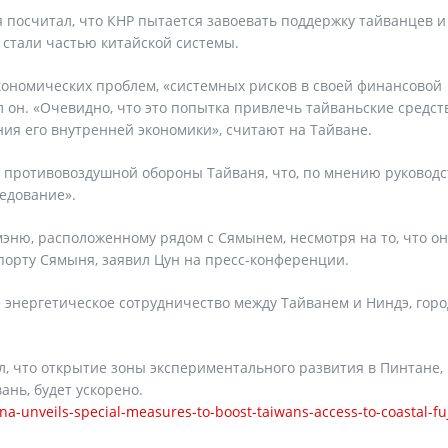
 посчитал, что КНР пытается завоевать поддержку тайванцев и
 стали частью китайской системы.
экономических проблем, «системных рисков в своей финансовой
 он. «Очевидно, что это попытка привлечь тайваньские средст
ия его внутренней экономики», считают на Тайване.
ну противовоздушной обороны Тайваня, что, по мнению руководс
ледование».
ню, расположенному рядом с Сямынем, несмотря на то, что он
опорту Сямыня, заявил Цун на пресс-конференции.
е энергетическое сотрудничество между Тайванем и Ниндэ, гор
л, что открытие зоны экспериментального развития в Пинтане,
ань, будет ускорено.
a-unveils-special-measures-to-boost-taiwans-access-to-coastal-fu