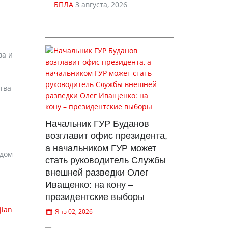
БПЛА
3 августа, 2026
ва и
тва
Начальник ГУР Буданов
возглавит офис президента,
а начальником ГУР может
одом
стать руководитель Службы
внешней разведки Олег
Иващенко: на кону –
президентские выборы
jian
Янв 02, 2026