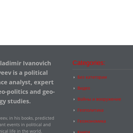
Vladimir Ivanovich
Categories:
ev is a political
Без категории
nce analyst, expert
Видео
o-politics and geo-
Войны и вооружение
gy studies.
Геополитика
eev, in his books, predicted
Геоэкономика
nt events in political and
cal life in the world.
Книги