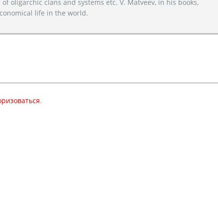
 of oligarchic clans and systems etc. V. Matveev, in his books,
conomical life in the world.
оризоваться
.