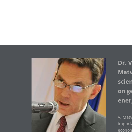
Dr. 
Matve
scie
on ge
ener
V. Matv
importa
economi