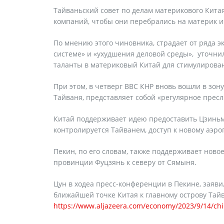
Тайваньский совет по делам материкового Китая
компаний, чтобы они перебрались на материк и
По мнению этого чиновника, страдает от ряда 
системе» и «ухудшения деловой среды», уточнил
таланты в материковый Китай для стимулирован
При этом, в четверг ВВС КНР вновь вошли в зо
Тайваня, представляет собой «регулярное прес
Китай поддерживает идею предоставить Цзиньмэ
контролируется Тайванем, доступ к новому аэр
Пекин, по его словам, также поддерживает ново
провинции Фуцзянь к северу от Сямыня.
Цун в ходеа пресс-конференции в Пекине, заяви
ближайшей точке Китая к главному острову Тайв
https://www.aljazeera.com/economy/2023/9/14/chin