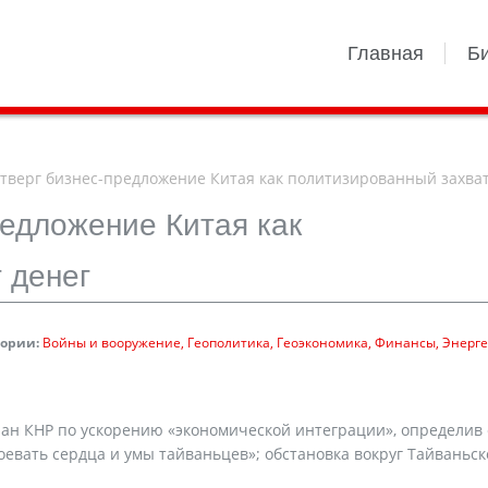
Главная
Б
тверг бизнес-предложение Китая как политизированный захват
редложение Китая как
 денег
гории:
Войны и вооружение
Геополитика
Геоэкономика
Финансы
Энерге
лан КНР по ускорению «экономической интеграции», определив 
евать сердца и умы тайваньцев»; обстановка вокруг Тайваньск