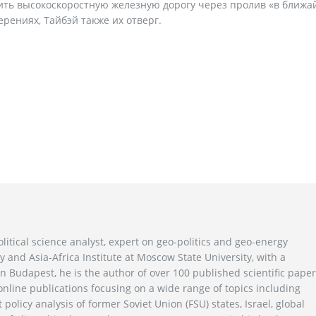
ить высокоскоростную железную дорогу через пролив «в ближ
рениях, Тайбэй также их отверг.
litical science analyst, expert on geo-politics and geo-energy
y and Asia-Africa Institute at Moscow State University, with a
n Budapest, he is the author of over 100 published scientific pape
line publications focusing on a wide range of topics including
 policy analysis of former Soviet Union (FSU) states, Israel, global