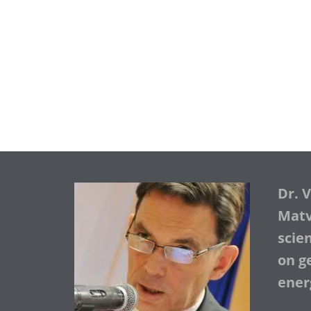
Dr. 
Matve
scie
on ge
ener