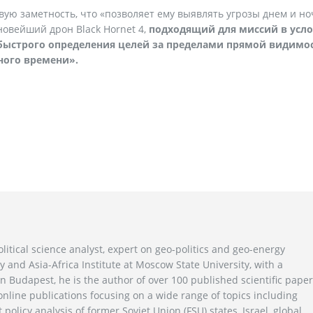
вую заметность, что «позволяет ему выявлять угрозы днем ​​и но
новейший дрон Black Hornet 4,
подходящий для миссий в усл
 быстрого определения целей за пределами прямой видимо
ного времени».
litical science analyst, expert on geo-politics and geo-energy
y and Asia-Africa Institute at Moscow State University, with a
n Budapest, he is the author of over 100 published scientific pape
line publications focusing on a wide range of topics including
 policy analysis of former Soviet Union (FSU) states, Israel, global