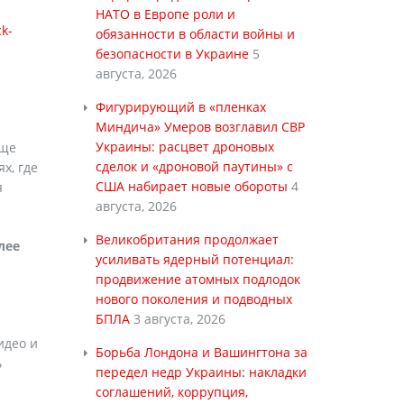
НАТО в Европе роли и
ck-
обязанности в области войны и
безопасности в Украине
5
августа, 2026
й
Фигурирующий в «пленках
Миндича» Умеров возглавил СВР
Украины: расцвет дроновых
еще
сделок и «дроновой паутины» с
х, где
США набирает новые обороты
4
я
августа, 2026
Великобритания продолжает
лее
усиливать ядерный потенциал:
продвижение атомных подлодок
нового поколения и подводных
БПЛА
3 августа, 2026
идео и
Борьба Лондона и Вашингтона за
ь
передел недр Украины: накладки
соглашений, коррупция,