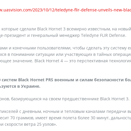
w.uasvision.com/2023/10/12/teledyne-flir-defense-unveils-new-bla
, которые сделали Black Hornet 3 всемирно известным, на новы
ице-президент и генеральный менеджер Teledyne FLIR Defense.
тами и конечными пользователями, чтобы сделать эту систему 
хся в понимании ситуации или участвующих в тайных операция
щее значение. Black Hornet 4 — это перспективная технологи
0 систем Black Hornet PRS военным и силам безопасности бо
ьзуются в Украине.
ронов, базирующихся на своем предшественнике Black Hornet 3.
апикселей с дневным, ночным и тепловым каналами передачи в
«весит 70 граммов, имеет время полета более 30 минут, дальност
и скорости ветра 25 узлов».