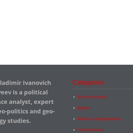
Vladimir Ivanovich
Categories:
ev is a political
Без категории
nce analyst, expert
Видео
o-politics and geo-
Войны и вооружение
gy studies.
Геополитика