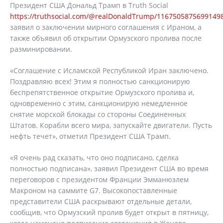
Президент США Дональд Трамп в Truth Social
https://truthsocial.com/@realDonaldTrump/1167505875699149
заявил о заключении мирного соглашения с Ираном, а
также объявил об открытии Ормузского пролива после
разминировании.
«Соглашение с Исламской Республикой Иран заключено.
Поздравляю всех! Этим я полностью санкционирую
беспрепятственное открытие Ормузского пролива и,
одновременно с этим, санкционирую немедленное
снятие морской блокады со стороны Соединенных
Штатов. Корабли всего мира, запускайте двигатели. Пусть
нефть течет», отметил Президент США Трамп.
«Я очень рад сказать, что оно подписано, сделка
полностью подписана», заявил Президент США во время
переговоров с президентом Франции Эмманюэлем
Макроном на саммите G7. Высокопоставленные
представители США раскрывают отдельные детали,
сообщив, что Ормузский пролив будет открыт в пятницу,