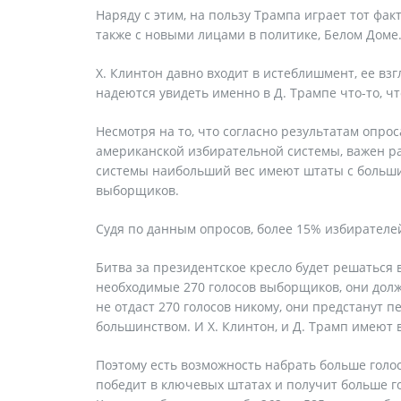
Наряду с этим, на пользу Трампа играет тот фа
также с новыми лицами в политике, Белом Дом
Х. Клинтон давно входит в истеблишмент, ее в
надеются увидеть именно в Д. Трампе что-то, чт
Несмотря на то, что согласно результатам опро
американской избирательной системы, важен ра
системы наибольший вес имеют штаты с больши
выборщиков.
Судя по данным опросов, более 15% избирателе
Битва за президентское кресло будет решаться
необходимые 270 голосов выборщиков, они долж
не отдаст 270 голосов никому, они предстанут 
большинством. И Х. Клинтон, и Д. Трамп имеют
Поэтому есть возможность набрать больше голос
победит в ключевых штатах и получит больше го