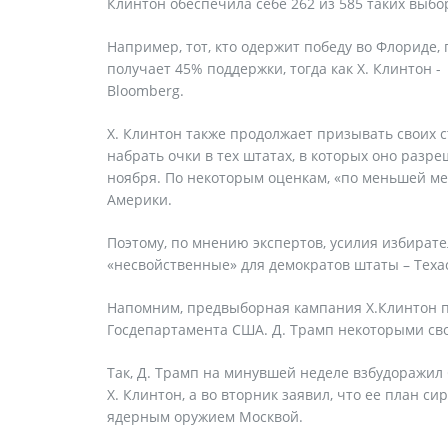
Клинтон обеспечила себе 262 из 585 таких выбо
Например, тот, кто одержит победу во Флориде,
получает 45% поддержки, тогда как Х. Клинтон
Bloomberg.
Х. Клинтон также продолжает призывать своих 
набрать очки в тех штатах, в которых оно разр
ноября. По некоторым оценкам, «по меньшей ме
Америки.
Поэтому, по мнению экспертов, усилия избират
«несвойственные» для демократов штаты – Теха
Напомним, предвыборная кампания Х.Клинтон пр
Госдепартамента США. Д. Трамп некоторыми св
Так, Д. Трамп на минувшей неделе взбудоражил 
Х. Клинтон, а во вторник заявил, что ее план 
ядерным оружием Москвой.