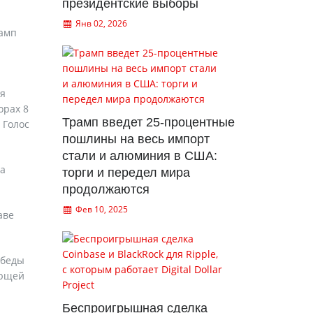
президентские выборы
Янв 02, 2026
рамп
ся
орах 8
Трамп введет 25-процентные
 Голос
пошлины на весь импорт
стали и алюминия в США:
па
торги и передел мира
продолжаются
Фев 10, 2025
аве
обеды
ающей
Беспроигрышная сделка