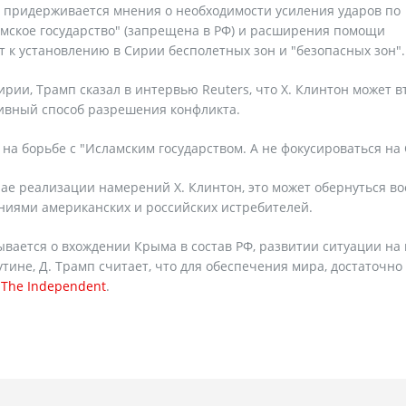
ь придерживается мнения о необходимости усиления ударов по
мское государство" (запрещена в РФ) и расширения помощи
к установлению в Сирии бесполетных зон и "безопасных зон".
рии, Трамп сказал в интервью Reuters, что Х. Клинтон может в
сивный способ разрешения конфликта.
на борьбе с "Исламским государством. А не фокусироваться на
чае реализации намерений Х. Клинтон, это может обернуться в
ниями американских и российских истребителей.
зывается о вхождении Крыма в состав РФ, развитии ситуации на 
ине, Д. Трамп считает, что для обеспечения мира, достаточно
т
The Independent
.