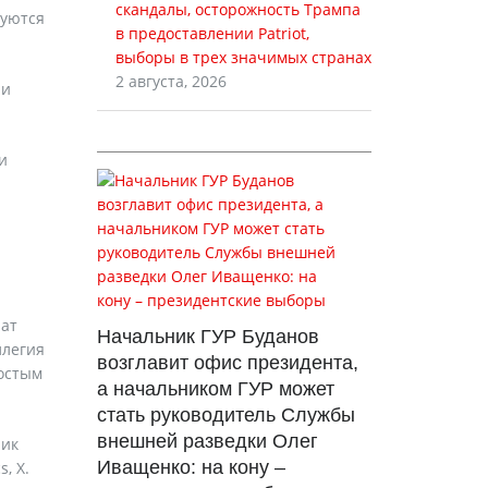
скандалы, осторожность Трампа
руются
в предоставлении Patriot,
выборы в трех значимых странах
2 августа, 2026
ли
и
чат
Начальник ГУР Буданов
ллегия
возглавит офис президента,
ростым
а начальником ГУР может
стать руководитель Службы
внешней разведки Олег
ник
Иващенко: на кону –
, Х.