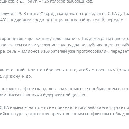
рщиков, а Д. Трамп – 126 голосов выборщиков.
 получит 29. В штате Флорида кандидат в президенты США Д. Т
 - 43% поддержки среди потенциальных избирателей, передает
сторонников к досрочному голосованию. Так демократы надеют
ешается, тем самым усложнив задачу для республиканцев на выб
ре, семь миллионов избирателей уже проголосовали», передает
ельного штаба Клинтон брошены на то, чтобы отвоевать у Трам
с, Аризону и др.
оходит на фоне скандалов, связанных с ее пребыванием во гл
оим высказываниями будоражит общество.
США намеком на то, что не признает итоги выборов в случае п
сирийского урегулирования чреват военным конфликтом с облад