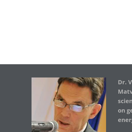
Dr. 
Matve
scie
on ge
ener