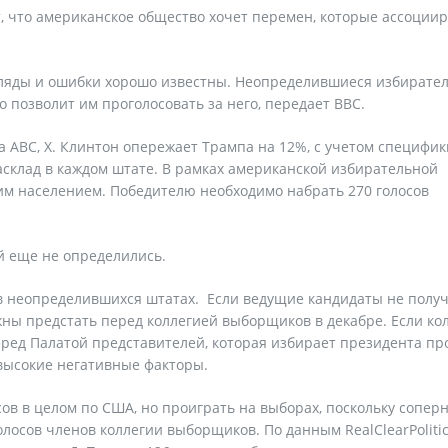
кт, что американское общество хочет перемен, которые ассоции
е.
згляды и ошибки хорошо известны. Неопределившиеся избирате
о позволит им проголосовать за него, передает ВВС.
са АВС, Х. Клинтон опережает Трампа на 12%, с учетом специфик
склад в каждом штате. В рамках американской избирательной
м населением. Победителю необходимо набрать 270 голосов
й еще не определились.
 в неопределившихся штатах. Если ведущие кандидаты не полу
ны предстать перед коллегией выборщиков в декабре. Если ко
перед Палатой представителей, которая избирает президента п
 высокие негативные факторы.
ов в целом по США, но проиграть на выборах, поскольку сопер
лосов членов коллегии выборщиков. По данным RealClearPolitics