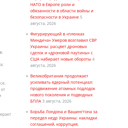
НАТО в Европе роли и
обязанности в области войны и
безопасности в Украине
5
августа, 2026
Фигурирующий в «пленках
Миндича» Умеров возглавил СВР
Украины: расцвет дроновых
в.
сделок и «дроновой паутины» с
США набирает новые обороты
4
ос
августа, 2026
Великобритания продолжает
усиливать ядерный потенциал:
се,
продвижение атомных подлодок
 от
нового поколения и подводных
и
БПЛА
3 августа, 2026
Борьба Лондона и Вашингтона за
теракт
передел недр Украины: накладки
соглашений, коррупция,