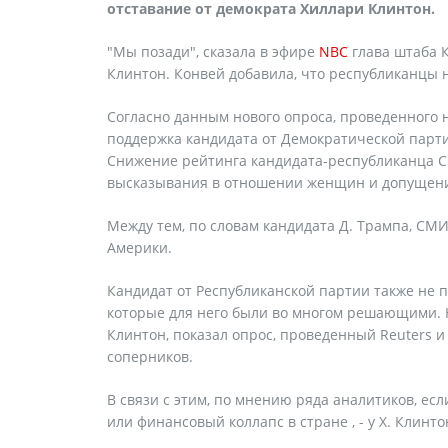
отставание от демократа Хиллари Клинтон.
"Мы позади", сказала в эфире
NBC
глава штаба 
Клинтон. Конвей добавила, что республиканцы н
Согласно данным нового опроса, проведенного н
поддержка кандидата от Демократической парти
Снижение рейтинга кандидата-республиканца С
высказывания в отношении женщин и допущение
Между тем, по словам кандидата Д. Трампа, СМИ
Америки.
Кандидат от Республиканской партии также не п
которые для него были во многом решающими. Н
Клинтон, показал опрос, проведенный Reuters 
соперников.
В связи с этим, по мнению ряда аналитиков, ес
или финансовый коллапс в стране , - у Х. Клинт