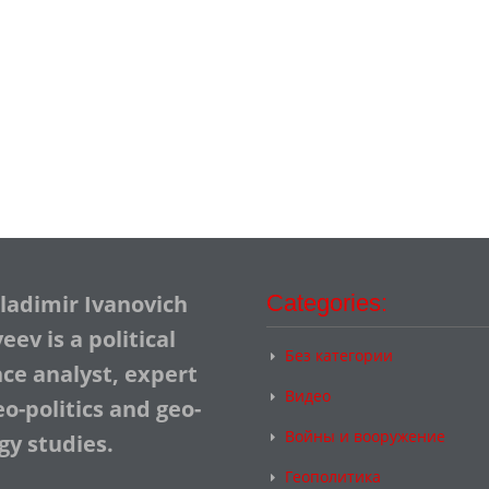
Vladimir Ivanovich
Categories:
ev is a political
Без категории
nce analyst, expert
Видео
o-politics and geo-
Войны и вооружение
gy studies.
Геополитика