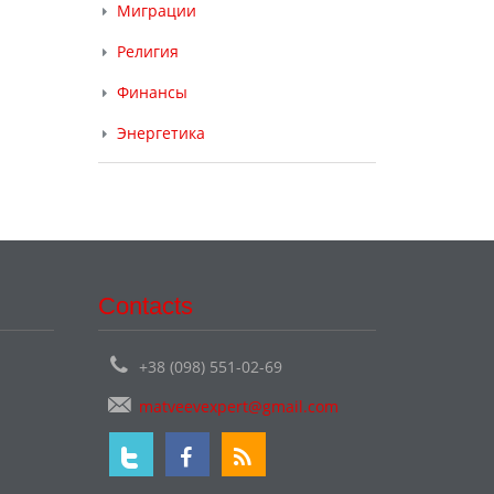
Миграции
Религия
Финансы
Энергетика
Contacts
+38 (098) 551-02-69
matveevexpert@gmail.com