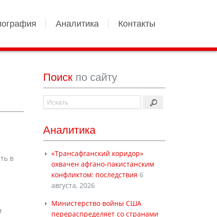
иография
Аналитика
Контакты
Поиск
по сайту
Аналитика
«Трансафганский коридор»
ть в
охвачен афгано-пакистанским
конфликтом: последствия
6
августа, 2026
Министерство войны США
е
перераспределяет со странами