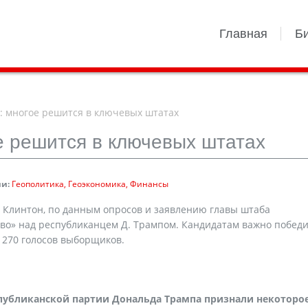
Главная
Б
: многое решится в ключевых штатах
ое решится в ключевых штатах
и:
Геополитика
Геоэкономика
Финансы
 Клинтон, по данным опросов и заявлению главы штаба
во» над республиканцем Д. Трампом. Кандидатам важно победи
 270 голосов выборщиков.
спубликанской партии Дональда Трампа признали некоторо