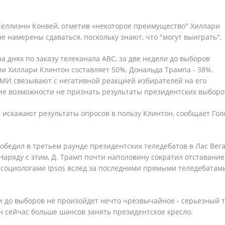
Келлиэнн Конвей, отметив «некоторое преимущество" Хиллари
е намерены сдаваться, поскольку знают, что "могут выиграть".
а днях по заказу телеканала АВС, за две недели до выборов
и Хиллари Клинтон составляет 50%, Дональда Трампа - 38%.
МИ связывают с негативной реакцией избирателей на его
 возможности не признать результаты президентских выборо
 искажают результаты опросов в пользу Клинтон, сообщает Гол
обедил в третьем раунде президентских теледебатов в Лас Вега
аряду с этим, Д. Трамп почти наполовину сократил отставание
и социологами Ipsos вслед за последними прямыми теледебатам
ли до выборов не произойдет нечто чрезвычайное - серьезный 
он сейчас больше шансов занять президентское кресло.