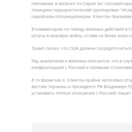
Напомним, в вопросе по Сирии экс-госсекретар
позициям террористической группировки "Исла
сирийским оппозиционерам. Клинтон призывает 
В комментарии по поводу военных действий в Си
Штаты в мировую войну, «ставя на более агрес
Трамп сказал, что США должны сосредоточиться 
Ряд аналитиков и военных опасаются, что в слу
конфронтацией с Россией и прямыми столкнове
В то время как Х. Клинтон крайне негативно от
востоке Украины и президенте РФ Владимире Пут
установить теплые отношения с Россией, пише