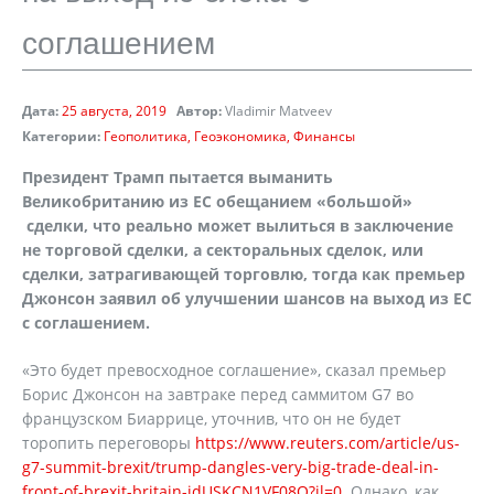
соглашением
Дата:
25 августа, 2019
Автор:
Vladimir Matveev
Категории:
Геополитика
Геоэкономика
Финансы
Президент Трамп пытается выманить
Великобританию из ЕС обещанием «большой»
сделки, что реально может вылиться в заключение
не торговой сделки, а секторальных сделок, или
сделки, затрагивающей торговлю, тогда как премьер
Джонсон заявил об улучшении шансов на выход из ЕС
с соглашением.
«Это будет превосходное соглашение», сказал премьер
Борис Джонсон на завтраке перед саммитом G7 во
французском Биаррице, уточнив, что он не будет
торопить переговоры
https://www.reuters.com/article/us-
g7-summit-brexit/trump-dangles-very-big-trade-deal-in-
front-of-brexit-britain-idUSKCN1VF08O?il=0
Однако, как