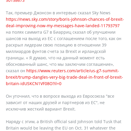
50158673
Так, премьер Джонсон в интервью сказал Sky News
https://news.sky.com/story/boris-johnson-chances-of-brexit-
deal-improving-now-my-messages-have-landed-11793797
на полях саммита G7 в Биарриц сказал об улучшении
шансов на выход из ЕС с соглашением после того, как он
раскрыл лидерам свою позицию в отношении 39
миллиардов фунтов счета за Brexit и ирландской
границы. « Я думаю, что на данный момент есть
обоснованный шанс, что мы заключим соглашение»,
сказал он
https://www.reuters.com/article/us-g7-summit-
brexit/trump-dangles-very-big-trade-deal-in-front-of-brexit-
britain-idUSKCN1VF08O?il=0
Он уточнил, что в вопросе выхода из Евросоюза "все
зависит от наших друзей и партнеров из ЕС", не
исключив жесткий вариант Brexit.
Наряду с этим, a British official said Johnson told Tusk that
Britain would be leaving the EU on Oct. 31 whatever the