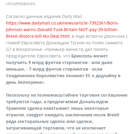
circumstances.
Согласно данным издания Daily Mail
https://www.dailymail.co.uk/news/article-7392361/Boris-
Johnson-warns-Donald-Tusk-Britain-NOT-pay-39-billion-
Brexit-divorce-bill-No-Deal.html
, в ходе встречи Джонсона с
главой Евросовета Дональдом Туском на полях саммита
G7 в воскресенье, «премьер министр дал понять
председателю Евросовета, что
Брюссель может
получить 9 млрд фунтов стерлингов - или даже
меньше, - 7 млрд фунтов стерлингов - если
Соединенное Королевство покинет ЕС к дедлайну в
день Хеллоуина».
Поскольку на полномасштабное торговое соглашение
требуются годы, а предлагаемая Дональждом
Трампом сделка охватывает лишь некоторые
отрасли, следует ожидать заключения после
Brexit
ряда секторальных сделок или сделки,
затрагивающей торговлю, что не исключает