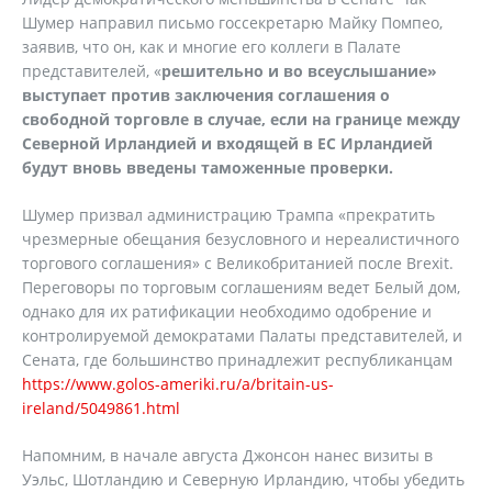
Шумер направил письмо госсекретарю Майку Помпео,
заявив, что он, как и многие его коллеги в Палате
представителей, «
решительно и во всеуслышание»
выступает против заключения соглашения о
свободной торговле в случае, если на границе между
Северной Ирландией и входящей в ЕС Ирландией
будут вновь введены таможенные проверки.
Шумер призвал администрацию Трампа «прекратить
чрезмерные обещания безусловного и нереалистичного
торгового соглашения» с Великобританией после Brexit.
Переговоры по торговым соглашениям ведет Белый дом,
однако для их ратификации необходимо одобрение и
контролируемой демократами Палаты представителей, и
Сената, где большинство принадлежит республиканцам
https://www.golos-ameriki.ru/a/britain-us-
ireland/5049861.html
Напомним, в начале августа Джонсон нанес визиты в
Уэльс, Шотландию и Северную Ирландию, чтобы убедить