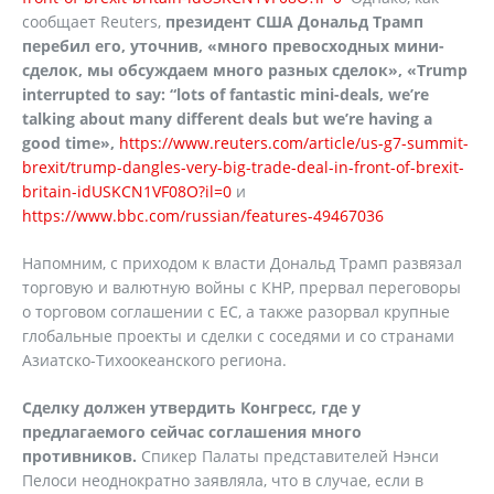
сообщает Reuters,
президент США Дональд Трамп
перебил его, уточнив, «много превосходных мини-
сделок, мы обсуждаем много разных сделок», «Trump
interrupted to say: “lots of fantastic mini-deals, we’re
talking about many different deals but we’re having a
good time»,
https://www.reuters.com/article/us-g7-summit-
brexit/trump-dangles-very-big-trade-deal-in-front-of-brexit-
britain-idUSKCN1VF08O?il=0
и
https://www.bbc.com/russian/features-49467036
Напомним, с приходом к власти Дональд Трамп развязал
торговую и валютную войны с КНР, прервал переговоры
о торговом соглашении с ЕС, а также разорвал крупные
глобальные проекты и сделки с соседями и со странами
Азиатско-Тихоокеанского региона.
Сделку должен утвердить Конгресс, где у
предлагаемого сейчас соглашения много
противников.
Спикер Палаты представителей Нэнси
Пелоси неоднократно заявляла, что в случае, если в