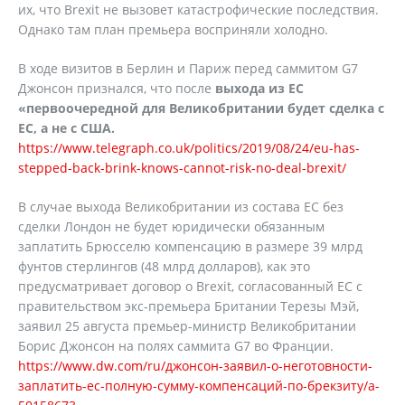
их, что Brexit не вызовет катастрофические последствия.
Однако там план премьера восприняли холодно.
В ходе визитов в Берлин и Париж перед саммитом G7
Джонсон признался, что после
выхода из ЕС
«первоочередной для Великобритании будет сделка с
ЕС, а не с США.
https://www.telegraph.co.uk/politics/2019/08/24/eu-has-
stepped-back-brink-knows-cannot-risk-no-deal-brexit/
В случае выхода Великобритании из состава ЕС без
сделки Лондон не будет юридически обязанным
заплатить Брюсселю компенсацию в размере 39 млрд
фунтов стерлингов (48 млрд долларов), как это
предусматривает договор о Brexit, согласованный ЕС с
правительством экс-премьера Британии Терезы Мэй,
заявил 25 августа премьер-министр Великобритании
Борис Джонсон на полях саммита G7 во Франции.
https://www.dw.com/ru/джонсон-заявил-о-неготовности-
заплатить-ес-полную-сумму-компенсаций-по-брекзиту/a-