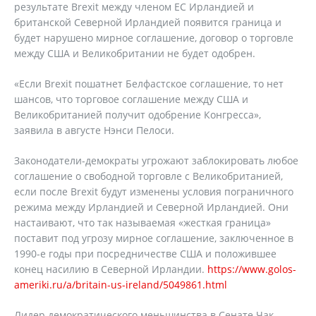
результате Brexit между членом ЕС Ирландией и
британской Северной Ирландией появится граница и
будет нарушено мирное соглашение, договор о торговле
между США и Великобритании не будет одобрен.
«Если Brexit пошатнет Белфастское соглашение, то нет
шансов, что торговое соглашение между США и
Великобританией получит одобрение Конгресса»,
заявила в августе Нэнси Пелоси.
Законодатели-демократы угрожают заблокировать любое
соглашение о свободной торговле с Великобританией,
если после Brexit будут изменены условия пограничного
режима между Ирландией и Северной Ирландией. Они
настаивают, что так называемая «жесткая граница»
поставит под угрозу мирное соглашение, заключенное в
1990-е годы при посредничестве США и положившее
конец насилию в Северной Ирландии.
https://www.golos-
ameriki.ru/a/britain-us-ireland/5049861.html
Лидер демократического меньшинства в Сенате Чак