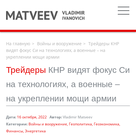
На главную
Войны и вооружение
Трейдеры КНР
видят фокус Си на технологиях, а военные – на
укреплении мощи армии
Трейдеры
КНР видят фокус Си
на технологиях, а военные –
на укреплении мощи армии
Дата:
16 октября, 2022
Автор:
Vladimir Matveev
Категории:
Войны и вооружение
Геополитика
Геоэкономика
Финансы
Энергетика