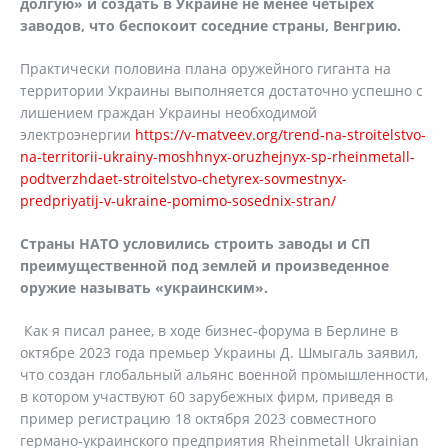
долгую» и создать в Украине не менее четырех
заводов, что беспокоит соседние страны, Венгрию.
Практически половина плана оружейного гиганта на
территории Украины выполняется достаточно успешно с
лишением граждан Украины необходимой
электроэнергии
https://v-matveev.org/trend-na-stroitelstvo-
na-territorii-ukrainy-moshhnyx-oruzhejnyx-sp-rheinmetall-
podtverzhdaet-stroitelstvo-chetyrex-sovmestnyx-
predpriyatij-v-ukraine-pomimo-sosednix-stran/
Страны НАТО условились строить заводы и СП
преимущественной под землей и произведенное
оружие называть «украинским».
Как я писал ранее, в ходе бизнес-форума в Берлине в
октябре 2023 года премьер Украины Д. Шмыгаль заявил,
что создан глобальный альянс военной промышленности,
в котором участвуют 60 зарубежных фирм, приведя в
пример регистрацию 18 октября 2023 совместного
германо-украинского предприятия Rheinmetall Ukrainian