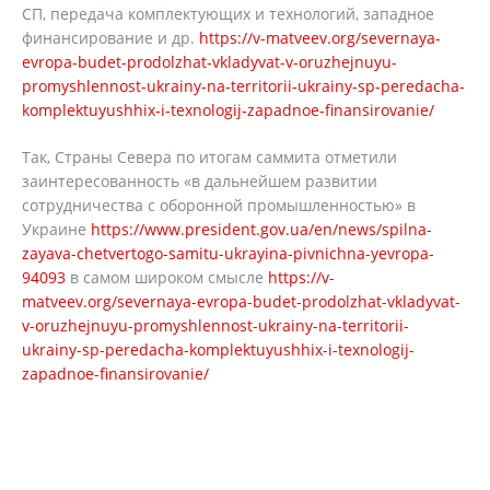
СП, передача комплектующих и технологий, западное
финансирование и др.
https://v-matveev.org/severnaya-
evropa-budet-prodolzhat-vkladyvat-v-oruzhejnuyu-
promyshlennost-ukrainy-na-territorii-ukrainy-sp-peredacha-
komplektuyushhix-i-texnologij-zapadnoe-finansirovanie/
Так, Страны Севера по итогам саммита отметили
заинтересованность «в дальнейшем развитии
сотрудничества с оборонной промышленностью» в
Украине
https://www.president.gov.ua/en/news/spilna-
zayava-chetvertogo-samitu-ukrayina-pivnichna-yevropa-
94093
в самом широком смысле
https://v-
matveev.org/severnaya-evropa-budet-prodolzhat-vkladyvat-
v-oruzhejnuyu-promyshlennost-ukrainy-na-territorii-
ukrainy-sp-peredacha-komplektuyushhix-i-texnologij-
zapadnoe-finansirovanie/