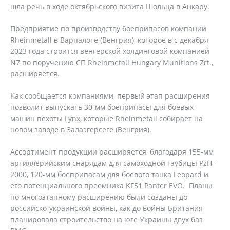
шла речь в ходе октябрьского визита Шольца в Анкару.
Предприятие по производству боеприпасов компании
Rheinmetall в Варпалоте (Венгрия), которое в с декабря
2023 года строится венгерской холдинговой компанией
N7 по поручению СП Rheinmetall Hungary Munitions Zrt.,
расширяется.
Как сообщается компаниями, первый этап расширения
позволит выпускать 30-мм боеприпасы для боевых
машин пехоты Lynx, которые Rheinmetall собирает на
новом заводе в Залаэгерсеге (Венгрия).
Ассортимент продукции расширяется, благодаря 155-мм
артиллерийским снарядам для самоходной гаубицы PzH-
2000, 120-мм боеприпасам для боевого танка Leopard и
его потенциального преемника KF51 Panter EVO. Планы
по многоэтапному расширению были созданы до
российско-украинской войны, как до войны Британия
планировала строительство на юге Украины двух баз