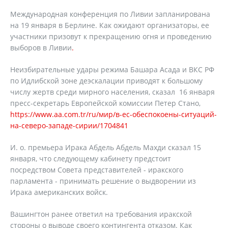
Международная конференция по Ливии запланирована
на 19 января в Берлине. Как ожидают организаторы, ее
участники призовут к прекращению огня и проведению
выборов в Ливии
.
Неизбирательные удары режима Башара Асада и ВКС РФ
по Идлибской зоне деэскалации приводят к большому
числу жертв среди мирного населения, сказал 16 января
пресс-секретарь Европейской комиссии Петер Стано,
https://www.aa.com.tr/ru/мир/в-ес-обеспокоены-ситуаций-
на-северо-западе-сирии/1704841
И. о. премьера Ирака Абдель Абдель Махди сказал 15
января, что следующему кабинету предстоит
посредством Совета представителей - иракского
парламента - принимать решение о выдворении из
Ирака американских войск.
Вашингтон ранее ответил на требования иракской
стороны о выводе своего контингента отказом. Как