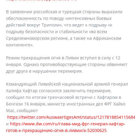
В заявлении российская и турецкая стороны выразили
обеспокоенность по поводу «интенсивных боевых
действий вокруг Триполи», что ведет к подрыву «к
подрыву безопасности и стабильности «во всем
Средиземноморском регионе, а также на Африканском
континенте».
Режим прекращения огня в Ливии вступил в силу с 12
января. Однако противоборствующие стороны обвиняют
друг друга в нарушении перемирия.
Командующий Ливийской национальной армией генерал
Халифа Хафтар согласился заключить перемирие,
сообщил по итогам трехчасовой встречи с Хафтаром в
Бенгази 16 января, министр иностранных дел ФРГ Хайко
Мас, сообщают
https://twitter.com/AuswaertigesAmt/status/121781885411568
и
https://www.dw.com/ru/глава-мид-фрг-генерал-хафтар-
готов-к-прекращению-огня-в-ливии/a-52030625