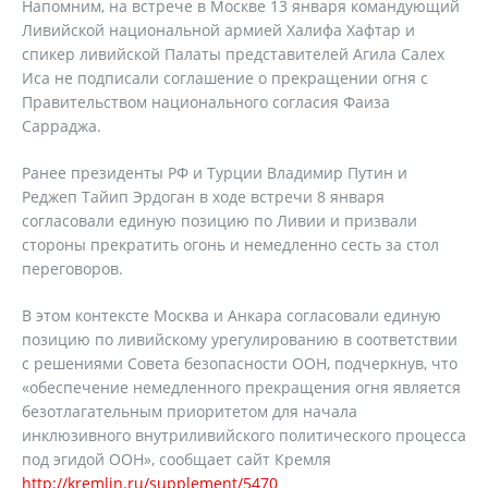
Напомним, на встрече в Москве 13 января командующий
Ливийской национальной армией Халифа Хафтар и
спикер ливийской Палаты представителей Агила Салех
Иса не подписали соглашение о прекращении огня с
Правительством национального согласия Фаиза
Сарраджа.
Ранее президенты РФ и Турции Владимир Путин и
Реджеп Тайип Эрдоган в ходе встречи 8 января
согласовали единую позицию по Ливии и призвали
стороны прекратить огонь и немедленно сесть за стол
переговоров.
В этом контексте Москва и Анкара согласовали единую
позицию по ливийскому урегулированию в соответствии
с решениями Совета безопасности ООН, подчеркнув, что
«обеспечение немедленного прекращения огня является
безотлагательным приоритетом для начала
инклюзивного внутриливийского политического процесса
под эгидой ООН», сообщает сайт Кремля
http://kremlin.ru/supplement/5470