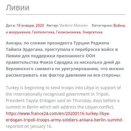
Ливии
Дата:
16 января, 2020
Автор:
Vladimir Matveev
Категории:
Войны
и вооружение
Геополитика
Геоэкономика
Энергетика
Анкара, по словам президента Турции Реджепа
Тайипа Эрдогана, приступила к переброске войск в
Ливию для поддержки признанного ООН
правительства Фаиза Сараджа за несколько дней до
берлинского саммита по урегулированию, что можно
рассматривать как фактор давления на все стороны.
Turkey is beginning to send troops into Libya in support of
the internationally recognised government in Tripoli,
President Tayyip Erdogan said on Thursday, days before a
summit in Berlin which will address the Libyan conflict,
https://www.france24.com/en/20200116-turkey-libya-
erdogan-tripoli-troops-army-soldiers-ankara-berlin-summit
reported on January 16.