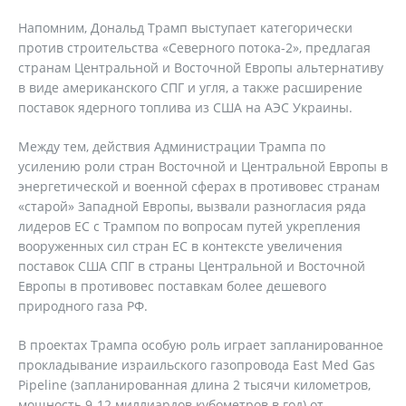
Напомним, Дональд Трамп выступает категорически
против строительства «Северного потока-2», предлагая
странам Центральной и Восточной Европы альтернативу
в виде американского СПГ и угля, а также расширение
поставок ядерного топлива из США на АЭС Украины.
Между тем, действия Администрации Трампа по
усилению роли стран Восточной и Центральной Европы в
энергетической и военной сферах в противовес странам
«старой» Западной Европы, вызвали разногласия ряда
лидеров ЕС с Трампом по вопросам путей укрепления
вооруженных сил стран ЕС в контексте увеличения
поставок США СПГ в страны Центральной и Восточной
Европы в противовес поставкам более дешевого
природного газа РФ.
В проектах Трампа особую роль играет запланированное
прокладывание израильского газопровода East Med Gas
Pipeline (запланированная длина 2 тысячи километров,
мощность 9-12 миллиардов кубометров в год) от