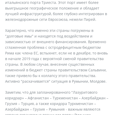
итальянского порта Триеста. Этот порт имеет более
выигрышное географическое положение и обладает
лучшей инфраструктурой, более глубоко интегрирован в
железнодорожные сети Евросоюза, нежели Пирей.
Характерно, что именно эти страны погружены в
"долговые ямы" и находятся под воздействием и
зависимостью от внешнего финансирования. Временно
сглаженная проблема с остродефицитным бюджетом
Рима как члена ЕС, вспыхнет, если не в декабре, то вновь
в начале 2019 года с вероятной сменой правительства
страны. В любом случае, внесение существенных
изменений в бюджет страны правительством Сальвини,
также привело бы к коллапсу этого правительства.
Активно "раскачивается" ситуация в Румынии, Молдове.
Заметим, что для запланированного "Лазуритового
коридоар» – Афганистан – Туркменистан – Азербайджан –
Грузия – Турция, а также коридора Туркменистан –
Азербайджан – Грузия – Румыния - важным являются
хорошо охраняемые военными порты Румынии.