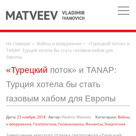
На главную
Войны и вооружение
«Турецкий поток» и
TANAP: Турция хотела бы стать газовым хабом для
Европы
«Турецкий
поток» и TANAP:
Турция хотела бы стать
газовым хабом для Европы
Дата:
23 ноября, 2018
Автор:
Vladimir Matveev
Категории:
Войны
и вооружение
Геополитика
Геоэкономика
Финансы
Энергетика
Завершение морского отрезка газопровода «Турецкий