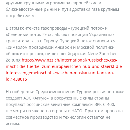
другими крупными игроками за европейские и
ближневосточные рынки и пути доставки газа крупным
потребителям.
В этом контексте газопроводы «Турецкий поток» и
«Северный поток-2» ослабляют позиции Украины как
транзитера газа в Европу. Турецкий поток становится
«символом проводимой Анкарой и Москвой политики
общих интересов», пишет швейцарская Neue Zuercher
Zeitung
https://www.nzz.ch/international/russisches-gas-
macht-die-tuerkei-zum-europaeischen-hub-und-staerkt-die-
interessengemeinschaft-zwischen-moskau-und-ankara-
ld.1438015
На побережье Средиземного моря Турции россияне также
создают АЭС «Аккую», а вооруженные силы страны
покупают российские зенитные комплексы ЗРК С-400,
несмотря на членство страны в НАТО. При этом право на
совместное производство и технологии остается не
ясным.