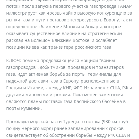
поток» после запуска первого участка газопровода TANAP
иллюстрирует как чрезвычайно высокую конкуренцию за
рынки газа и пути поставок энегоресурсов в Европу, так и
определенное сближение Москвы и Анкары, которое
оказывает существенное влияние на стратегический
расклад на Большом Ближнем Востоке, и ослабляет
позиции Киева как транзитера российского газа.
КЛЮЧ: помимо продолжающейся мощной "войны
газопроводов", добытчиков, продавцов и транзитеров
газа, идет активная борьба за порты, терминалы для
надежной доставки газа в Европу, расположенные в
Греции и Италии, - между КНР, ФРГ, Израилем с США, РФ и
другими мировыми игроками. Пока менее заметными
являются планы поставок газа Каспийского бассейна в
порты Румынии.
Прокладка морской части Турецкого потока (930 км труб
по дну Черного моря) ранее запланированных сроков
свидетельствует об обострении борьбы между РФ, США и