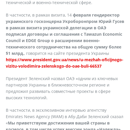
технической и военно-технической сфере.
В частности, в рамках визита, 14
февраля гендиректор
украинского госконцерна Укроборонпром Юрий Гусев
в рамках визита украинской делегации в ОАЭ
подписал договоры и соглашения с Tawazun Economic
Council и EDGE Group о расширении военно-
технического сотрудничества на общую сумму более
$1 млрд.
, говорится на сайте президента Украины
https://www.president.gov.ua/news/u-mezhah-oficijnogo-
vizitu-volodimira-zelenskogo-do-oae-buli-66537
Президент Зеленский назвал ОАЭ «одним из ключевых
партнеров Украины в ближневосточном регионе и
предложил развивать совместные проекты в сфере
высоких технологий.
В частности, в эксклюзивном интервью агентству
Emirates News Agency (WAM) в Абу-Даби Зеленский сказал
«
Мы приветствуем достижения вашей страны в
космосе, в том числе успех миссии зонда «Надежда»,