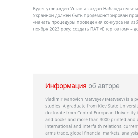
Будет утвержден Устав и создан Наблюдательный
Украиной должен быть продемонстрирован прог
«начать процедуры проведения конкурса на изб
ноября 2023 року; создать ПАТ «Енергоатом» – до
Информация
об авторе
Vladimir Ivanovich Matveyev (Matveev) is a po
studies. A graduate from Kiev State Universit
doctorate from Central European University i
and books and more than 3000 printed and on
international and interfaith relations, current
arms trade, global financial markets, analysis