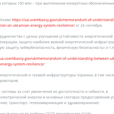
из которых 100 млн – при выполнении конкретных обозначенны
в Киеве
https://ua.usembassy.gov/uk/memorandum-of-understandi
ion-on-ukrainian-energy-system-resilience/
от 24 сентября.
удничество с целью улучшения устойчивости энергетической
енерации, защиту наиболее важной энергетической инфрастру
ю защиту, кибербезопасность, физическую безопасность» и т.п
//ua.usembassy.gov/uk/memorandum-of-understanding-between-uk
-energy-system-resilience/
:
энергетической и газовой инфраструктуры Украины, в том числ
орматоров;
 системы за счет увеличения ее достаточности и гибкости, в
 электрической энергии в основных секторах предоставления ус
ение, транспорт, телекоммуникации и здравоохранение;
ции (в том числе турбины CCGT производства США);