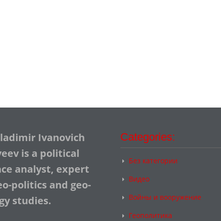
Vladimir Ivanovich
Categories:
ev is a political
Без категории
nce analyst, expert
Видео
o-politics and geo-
Войны и вооружение
gy studies.
Геополитика