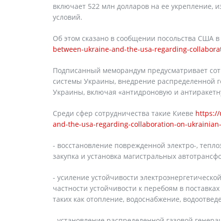
включает 522 млн долларов на ее укрепление, 
условий.
Об этом сказано в сообщении посольства США 
between-ukraine-and-the-usa-regarding-collaborat
Подписанный меморандум предусматривает сотр
системы Украины, внедрение распределенной г
Украины, включая «антидроновую и антиракетну
Среди сфер сотрудничества такие Киеве
https:
and-the-usa-regarding-collaboration-on-ukrainian
- восстановление поврежденной электро-, тепло
закупка и установка магистральных автотрансф
- усиление устойчивости электроэнергетической
частности устойчивости к перебоям в поставках
таких как отопление, водоснабжение, водоотвед
- установление распределенной газовой генера