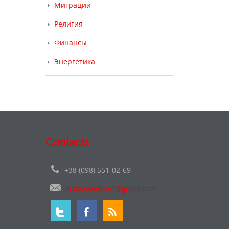
Миграции
Религия
Финансы
Энергетика
Contacts
+38 (098) 551-02-69
matveevexpert@gmail.com