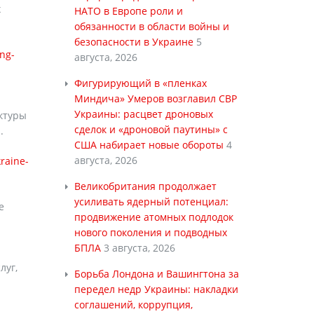
х
НАТО в Европе роли и
обязанности в области войны и
безопасности в Украине
5
ng-
августа, 2026
Фигурирующий в «пленках
Миндича» Умеров возглавил СВР
Украины: расцвет дроновых
ктуры
сделок и «дроновой паутины» с
.
США набирает новые обороты
4
августа, 2026
raine-
Великобритания продолжает
усиливать ядерный потенциал:
е
продвижение атомных подлодок
нового поколения и подводных
БПЛА
3 августа, 2026
луг,
Борьба Лондона и Вашингтона за
передел недр Украины: накладки
соглашений, коррупция,