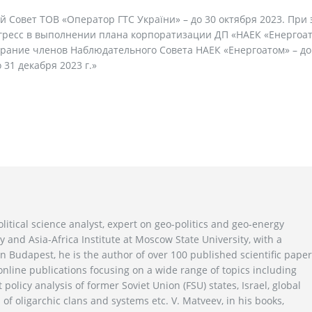
 Совет ТОВ «Оператор ГТС України» – до 30 октября 2023. При 
ресс в выполнении плана корпоратизации ДП «НАЕК «Енергоат
рание членов Наблюдательного Совета НАЕК «Енергоатом» – до
 31 декабря 2023 г.»
litical science analyst, expert on geo-politics and geo-energy
y and Asia-Africa Institute at Moscow State University, with a
n Budapest, he is the author of over 100 published scientific pape
line publications focusing on a wide range of topics including
 policy analysis of former Soviet Union (FSU) states, Israel, global
 of oligarchic clans and systems etc. V. Matveev, in his books,