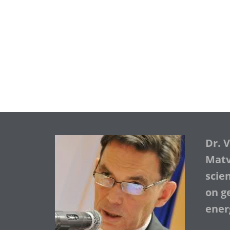
Dr. 
Matve
scie
on ge
ener