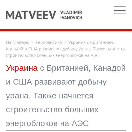
На главную
Геополитика
Украина с Британией,
Канадой и США развивают добычу урана. Также начнется
строительство больших энергоблоков на АЭС
Украина
с Британией, Канадой
и США развивают добычу
урана. Также начнется
строительство больших
энергоблоков на АЭС