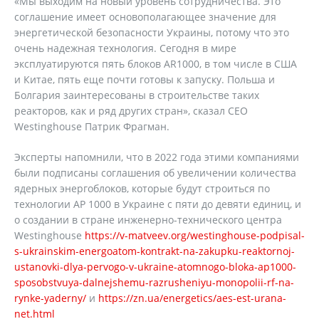
«Мы выходим на новый уровень сотрудничества. Это
соглашение имеет основополагающее значение для
энергетической безопасности Украины, потому что это
очень надежная технология. Сегодня в мире
эксплуатируются пять блоков AR1000, в том числе в США
и Китае, пять еще почти готовы к запуску. Польша и
Болгария заинтересованы в строительстве таких
реакторов, как и ряд других стран», сказал CEO
Westinghouse Патрик Фрагман.
Эксперты напомнили, что в 2022 года этими компаниями
были подписаны соглашения об увеличении количества
ядерных энергоблоков, которые будут строиться по
технологии AP 1000 в Украине с пяти до девяти единиц, и
о создании в стране инженерно-технического центра
Westinghouse
https://v-matveev.org/westinghouse-podpisal-
s-ukrainskim-energoatom-kontrakt-na-zakupku-reaktornoj-
ustanovki-dlya-pervogo-v-ukraine-atomnogo-bloka-ap1000-
sposobstvuya-dalnejshemu-razrusheniyu-monopolii-rf-na-
rynke-yaderny/
и
https://zn.ua/energetics/aes-est-urana-
net.html