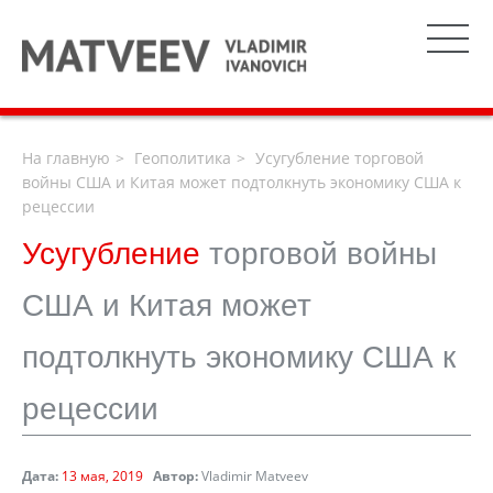
На главную
Геополитика
Усугубление торговой
войны США и Китая может подтолкнуть экономику США к
рецессии
Усугубление
торговой войны
США и Китая может
подтолкнуть экономику США к
рецессии
Дата:
13 мая, 2019
Автор:
Vladimir Matveev