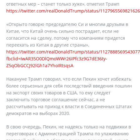
ответных мер – станет только хуже», отметил Трамп
https://twitter.com/realDonaldTrump/status/112796556982162
«Открыто говорю председателю Си и многим друзьям в
Китае, что Китай очень сильно пострадает, если не
согласится на сделку, потому что компаниям придется
переехать из Китая в другие страны»,
https://twitter.com/realDonaldTrump/status/112788856954307
fbclid=IwAR35O0DlQmoWWr26IPfc3z9G7dE36ty-
Z5qObGCCJ92lGh1a7YhoIRtsqsA
Накануне Трамп говорил, что если Пекин хочет избежать
более серьезных для себя последствий введения пошлин
на экспорт своих товаров в США, то ему следует
заключить торговое соглашение сейчас, а не
рассчитывать на приход к власти в Соединенных Штатах
демократов на выборах 2020.
В свою очередь, Пекин, не надеясь только на подвижки в
переговорах с Администрацией Трампа по улаживанию