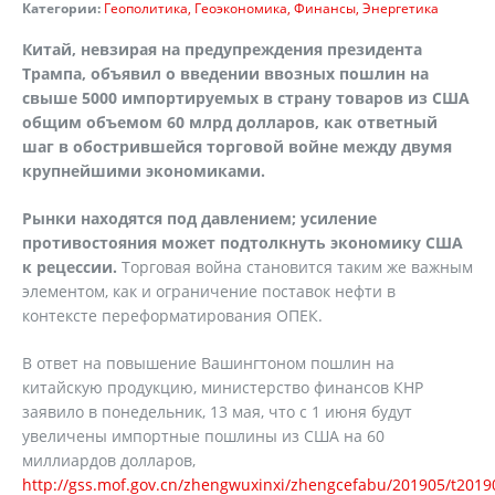
Категории:
Геополитика
Геоэкономика
Финансы
Энергетика
Китай, невзирая на предупреждения президента
Трампа, объявил о введении ввозных пошлин на
свыше 5000 импортируемых в страну товаров из США
общим объемом 60 млрд долларов, как ответный
шаг в обострившейся торговой войне между двумя
крупнейшими экономиками.
Рынки находятся под давлением; усиление
противостояния может подтолкнуть экономику США
к рецессии.
Торговая война становится таким же важным
элементом, как и ограничение поставок нефти в
контексте переформатирования ОПЕК.
В ответ на повышение Вашингтоном пошлин на
китайскую продукцию, министерство финансов КНР
заявило в понедельник, 13 мая, что с 1 июня будут
увеличены импортные пошлины из США на 60
миллиардов долларов,
http://gss.mof.gov.cn/zhengwuxinxi/zhengcefabu/201905/t201