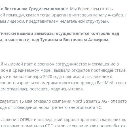
 в Восточном Средиземноморье
. Мы более, чем готовы
ей помощь», сказал тогда Эрдоган в интервью каналу А-хабер. 
ым лидером, представителем нелегальной структуры».
егически важной авиабазы осуществляется контроль над
 в частности, над Тунисом и Восточным Алжиром.
ей и Ливией пакт о военном сотрудничестве и соглашение о
зон в Средиземном море, вызвали открытое противодействие 
орые в начале января 2020 года подписали соглашение о
сионного израильско-американского газопровода EastMed в вос
ем отказалась поставить подпись Италия.
zagentur) 15 мая отказало компании Nord Stream 2 AG - операт
ода от соблюдения норм Третьего энергопакета ЕС.
оглашения ОПЕК+ и последствий коронакарантина сланцевиков,
во новых терминалов СПГ, которые увеличивают переизбыток г