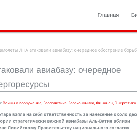
Главная
Б
амолеты ЛНА атаковали авиабазу: очередное обострение борьб
аковали авиабазу: очередное
ергоресурсы
:
Войны и вооружение
Геополитика
Геоэкономика
Финансы
Энергетика
ара взяла на себя ответственность за нанесение около дес
тории стратегически важной авиабазы Аль-Ватия вблизи
мае Ливийскому Правительству национального согласия