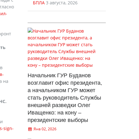
БПЛА
3 августа, 2026
гласно
сил-
фронт
ать
ов
я-
Начальник ГУР Буданов
а на
возглавит офис президента,
а начальником ГУР может
стать руководитель Службы
НС.
внешней разведки Олег
Иващенко: на кону –
президентские выборы
 и
s-sign-
Янв 02, 2026