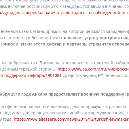
ем, включая российский ЗРК «Панцирь», попавший в Ливию, со
ru/vg/видео-галерея/аа-запечатлело-кадры-с-освобожденной-от-
 военной базы с «Панцирями», на которой держался западный 
ы вертолетов и беспилотников,
означает утрату контроля над
риполи. Из-за этого Хафтар и партнеры стремится отвоев
т «перебрасывать в Ливию наемников из числа жителей район
о данным турецкой стороны,
https://www.aa.com.tr/ru/мир/росси
я-поддержки-хафтара/1901081
среди последних РФ перебросил
абря 2019 года Анкара предоставляет военную поддержку П
 в сфере безопасности и военного дела напрямую затрагивают
о под угрозу очередную попытку ливийского урегулирования, а
9 года.
https://www.aljazeera.com/news/2019/12/turkish-lawmaker