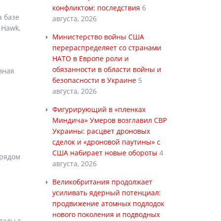
конфликтом: последствия
6
а базе
августа, 2026
 Hawk,
Министерство войны США
перераспределяет со странами
НАТО в Европе роли и
обязанности в области войны и
вная
безопасности в Украине
5
августа, 2026
Фигурирующий в «пленках
Миндича» Умеров возглавил СВР
Украины: расцвет дроновых
сделок и «дроновой паутины» с
США набирает новые обороты
4
 рядом
августа, 2026
Великобритания продолжает
усиливать ядерный потенциал:
продвижение атомных подлодок
нового поколения и подводных
лады с