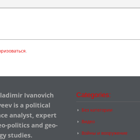
оризоваться
.
Vladimir Ivanovich
Categories:
ev is a political
Без категории
nce analyst, expert
Видео
o-politics and geo-
Войны и вооружение
gy studies.