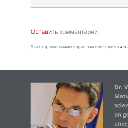
Оставить
комментарий
Для отправки комментария вам необходимо
авт
Dr. 
Matve
scie
on ge
ener