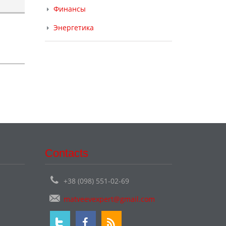
Финансы
Энергетика
Contacts
+38 (098) 551-02-69
matveevexpert@gmail.com