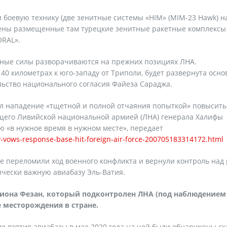
боевую технику (две зенитные системы «HIM» (MIM-23 Hawk) н
ожены размещенные там турецкие зенитные ракетные комплексы
ORAL».
енные силы разворачиваются на прежних позициях ЛНА.
140 километрах к юго-западу от Триполи, будет развернута осно
льство национального согласия Файеза Сараджа.
л нападение «тщетной и полной отчаяния попыткой» повысить
щего Ливийской национальной армией (ЛНА) генерала Халифы
ию «в нужное время в нужном месте», передает
v-vows-response-base-hit-foreign-air-force-200705183314172.html
е переломили ход военного конфликта и вернули контроль над
чески важную авиабазу Эль-Ватия.
егиона Фезан, который подконтролен ЛНА (под наблюдением
 месторождения в стране.
е взятия авиабазы в мае 2020 года на ней были обнаружены ск