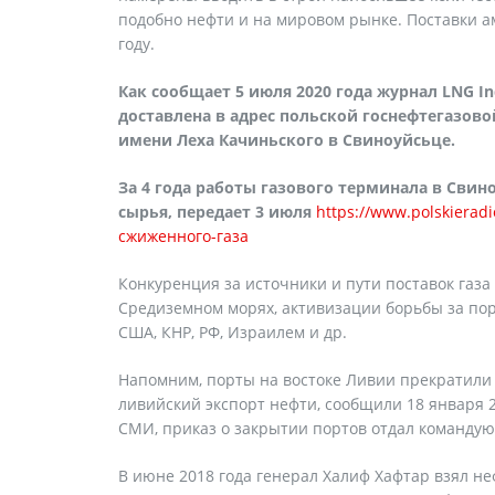
подобно нефти и на мировом рынке. Поставки ам
году.
Как сообщает 5 июля 2020 года журнал LNG In
доставлена в адрес польской госнефтегазов
имени Леха Качиньского в Свиноуйсьце.
За 4 года работы газового терминала в Сви
сырья, передает 3 июля
https://www.polskierad
сжиженного-газа
Конкуренция за источники и пути поставок газа
Средиземном морях, активизации борьбы за пор
США, КНР, РФ, Израилем и др.
Напомним, порты на востоке Ливии прекратили о
ливийский экспорт нефти, сообщили 18 января 
СМИ, приказ о закрытии портов отдал команду
В июне 2018 года генерал Халиф Хафтар взял н