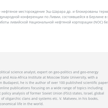
е нефтяное месторождение Эш-Шарара др. и блокированы тер
ународной конференции по Ливии, состоявшейся в Берлине в
работы ливийской Национальной нефтяной корпорации (NOC) бе
litical science analyst, expert on geo-politics and geo-energy
y and Asia-Africa Institute at Moscow State University, with a
n Budapest, he is the author of over 100 published scientific pape
line publications focusing on a wide range of topics including
 policy analysis of former Soviet Union (FSU) states, Israel, global
 of oligarchic clans and systems etc. V. Matveev, in his books,
conomical life in the world.