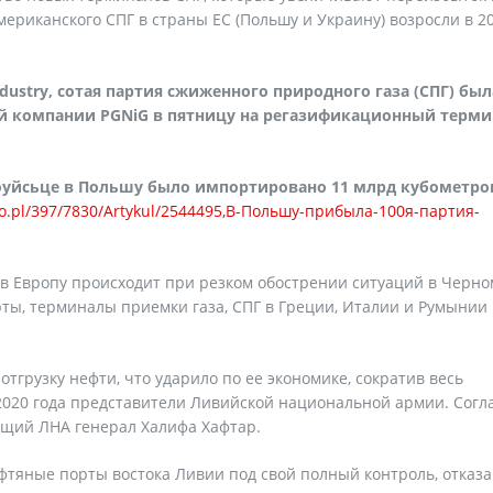
ериканского СПГ в страны ЕС (Польшу и Украину) возросли в 2
dustry, сотая партия сжиженного природного газа (СПГ) был
ой компании PGNiG в пятницу на регазификационный терм
ноуйсьце в Польшу было импортировано 11 млрд кубометро
io.pl/397/7830/Artykul/2544495,В-Польшу-прибыла-100я-партия-
 в Европу происходит при резком обострении ситуаций в Черно
ты, терминалы приемки газа, СПГ в Греции, Италии и Румынии
тгрузку нефти, что ударило по ее экономике, сократив весь
2020 года представители Ливийской национальной армии. Согл
ющий ЛНА генерал Халифа Хафтар.
ефтяные порты востока Ливии под свой полный контроль, отказ