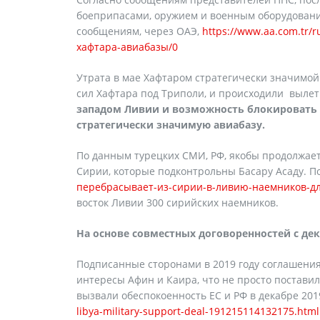
боеприпасами, оружием и военным оборудовани
сообщениям, через ОАЭ,
https://www.aa.com.tr/
хафтара-авиабазы/0
Утрата в мае Хафтаром стратегически значимой
сил Хафтара под Триполи, и происходили вылет
западом Ливии и возможность блокировать Т
стратегически значимую авиабазу.
По данным турецких СМИ, РФ, якобы продолжае
Сирии, которые подконтрольны Басару Асаду. П
перебрасывает-из-сирии-в-ливию-наемников-дл
восток Ливии 300 сирийских наемников.
На основе совместных договоренностей с дек
Подписанные сторонами в 2019 году соглашения
интересы Афин и Каира, что не просто поставил
вызвали обеспокоенность ЕС и РФ в декабре 201
libya-military-support-deal-191215114132175.html