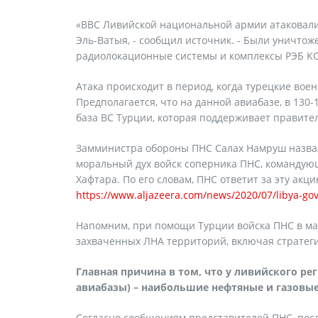
«ВВС Ливийской национальной армии атаковали 
Эль-Ватыя, - сообщил источник. - Были уничт
радиолокационные системы и комплексы РЭБ K
Атака происходит в период, когда турецкие во
Предполагается, что на данной авиабазе, в 130-
база ВС Турции, которая поддерживает правите
Замминистра обороны ПНС Салах Намруш назва
моральный дух войск соперника ПНС, командую
Хафтара. По его словам, ПНС ответит за эту акц
https://www.aljazeera.com/news/2020/07/libya-go
Напомним, при помощи Турции войска ПНС в ма
захваченных ЛНА территорий, включая стратеги
Главная причина в том, что у ливийского р
авиабазы) – наибольшие нефтяные и газовые
Согласно сообщениям представителей ПНС, посл