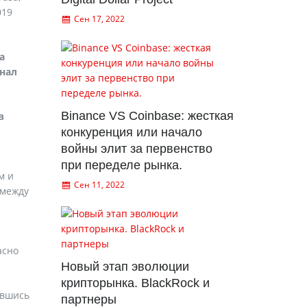
019
Сен 17, 2022
а
инал
Binance VS Coinbase: жесткая
в
конкуренция или начало
войны элит за первенство
при переделе рынка.
м и
Сен 11, 2022
 между
асно
Новый этап эволюции
крипторынка. BlackRock и
авшись
партнеры