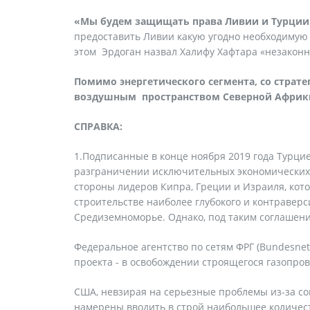
«Мы будем защищать права Ливии и Турции
предоставить Ливии какую угодно необходимую 
этом Эрдоган назвал Халифу Хафтара «незаконн
Помимо энергетического сегмента, со страт
воздушным пространством Северной Африки,
СПРАВКА:
1.Подписанные в конце ноября 2019 года Турци
разграничении исключительных экономических 
стороны лидеров Кипра, Греции и Израиля, кот
строительстве наиболее глубокого и контравер
Средиземноморье. Однако, под таким соглашени
Федеральное агентство по сетям ФРГ (Bundesnet
проекта - в освобождении строящегося газопров
США, невзирая на серьезные проблемы из-за с
намерены вводить в строй наибольшее количест