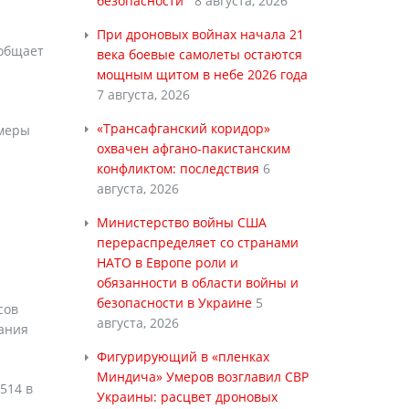
безопасности
8 августа, 2026
При дроновых войнах начала 21
ообщает
века боевые самолеты остаются
мощным щитом в небе 2026 года
7 августа, 2026
«Трансафганский коридор»
 меры
охвачен афгано-пакистанским
конфликтом: последствия
6
августа, 2026
Министерство войны США
перераспределяет со странами
НАТО в Европе роли и
обязанности в области войны и
безопасности в Украине
5
сов
августа, 2026
зания
Фигурирующий в «пленках
Миндича» Умеров возглавил СВР
4514 в
Украины: расцвет дроновых