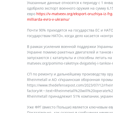
Указанные данные относятся к периоду с 1 янва
одобрило экспорт военного оружия на сумму 6,1
евро
https://v-matveev.org/eksport-oruzhiya-iz-f
milliarda-evro-v-ukrainu/
Почти 90% приходятся на государства ЕС и НАТО
государствам НАТО», когда дело касается «конт
В рамках усиления военной поддержки Украины 
Украине помимо ракетных двигателей и танков
запускаются с катапульты и способны летать на 
matveev.org/pomimo-raketnyx-dvigatelej-i-tankov
СП по ремонту и дальнейшему производству ор
Rheinmetall и АО «Украинская оборонная пром
https://www.thedefensepost.com/2023/07/12/rhein
factory/#:~:text=Rheinmetall%20will%20operat
Rheinmetall принадлежит 51% компании, украин
Уже ФРГ (вместо Польши) является ключевым е
Показательно, как сказано в сообщении немецк