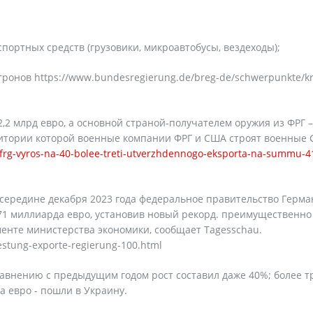
нспортных средств (грузовики, микроавтобусы, вездеходы);
ронов https://www.bundesregierung.de/breg-de/schwerpunkte/kri
2,2 млрд евро, а основной страной-получателем оружия из ФРГ –
рритории которой военные компании ФРГ и США строят военные 
z-frg-vyros-na-40-bolee-treti-utverzhdennogo-eksporta-na-summu-4
 середине декабря 2023 года федеральное правительство Герм
,71 миллиарда евро, установив новый рекорд. преимущественно
ументе министерства экономики, сообщает Tagesschau.
estung-exporte-regierung-100.html
равнению с предыдущим годом рост составил даже 40%; более т
а евро - пошли в Украину.