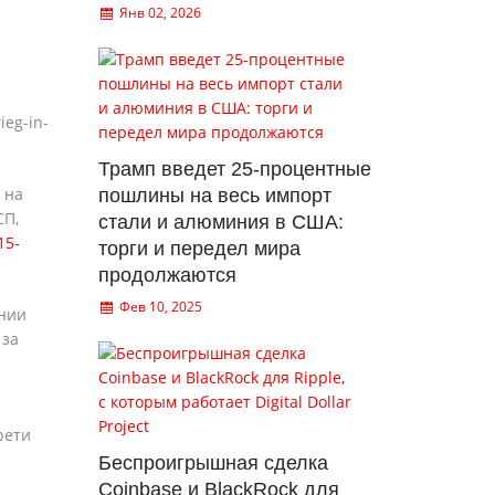
Янв 02, 2026
eg-in-
Трамп введет 25-процентные
 на
пошлины на весь импорт
СП,
стали и алюминия в США:
15-
торги и передел мира
продолжаются
Фев 10, 2025
ании
 за
рети
Беспроигрышная сделка
Coinbase и BlackRock для