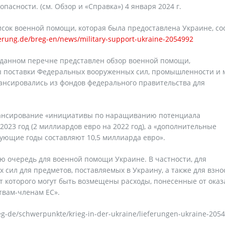
асности. (см. Обзор и «Справка») 4 января 2024 г.
исок военной помощи, которая была предоставлена Украине, с
rung.de/breg-en/news/military-support-ukraine-2054992
 данном перечне представлен обзор военной помощи,
ы поставки Федеральных вооруженных сил, промышленности и
ансировались из фондов федерального правительства для
нансирование «инициативы по наращиванию потенциала
2023 год (2 миллиардов евро на 2022 год), а «дополнительные
ующие годы составляют 10,5 миллиарда евро».
ую очередь для военной помощи Украине. В частности, для
сил для предметов, поставляемых в Украину, а также для взно
ет которого могут быть возмещены расходы, понесенные от ока
твам-членам ЕС».
g-de/schwerpunkte/krieg-in-der-ukraine/lieferungen-ukraine-205