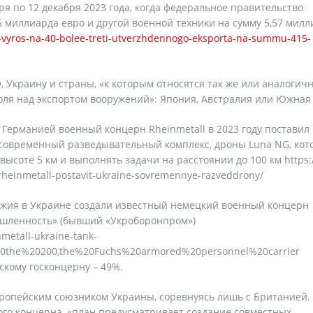
ря по 12 декабря 2023 года, когда федеральное правительство
5 миллиарда евро и другой военной техники на сумму 5,57 мил
rg-vyros-na-40-bolee-treti-utverzhdennogo-eksporta-na-summu-415-
, Украину и страны, «к которым относятся так же или аналогич
роля над экспортом вооружений»: Япония, Австралия или Южная
Германией военный концерн Rheinmetall в 2023 году поставил
 современный разведывательный комплекс, дроны Luna NG, кот
высоте 5 км и выполнять задачи на расстоянии до 100 км https:/
-rheinmetall-postavit-ukraine-sovremennye-razveddrony/
ужия в Украине создали известный немецкий военный концерн
ышленность» (бывший «Укроборонпром»)
metall-ukraine-tank-
e%20the%20200,the%20Fuchs%20armored%20personnel%20carrier
скому госконцерну – 49%.
вропейским союзником Украины, соревнуясь лишь с Британией.
ого концерна, «план предусматривает создание совместных