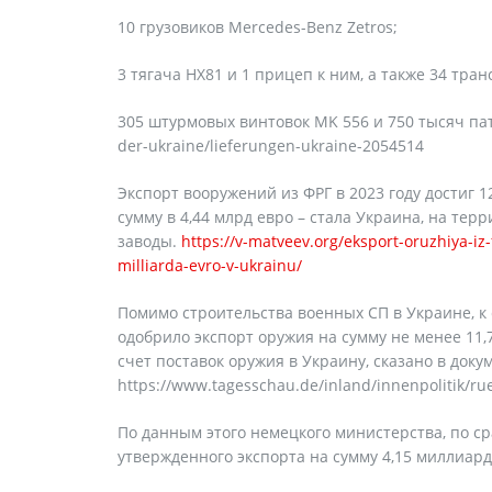
10 грузовиков Mercedes-Benz Zetros;
3 тягача HX81 и 1 прицеп к ним, а также 34 тра
305 штурмовых винтовок MK 556 и 750 тысяч пат
der-ukraine/lieferungen-ukraine-2054514
Экспорт вооружений из ФРГ в 2023 году достиг 1
сумму в 4,44 млрд евро – стала Украина, на те
заводы.
https://v-matveev.org/eksport-oruzhiya-i
milliarda-evro-v-ukrainu/
Помимо строительства военных СП в Украине, к
одобрило экспорт оружия на сумму не менее 11
счет поставок оружия в Украину, сказано в док
https://www.tagesschau.de/inland/innenpolitik/ru
По данным этого немецкого министерства, по с
утвержденного экспорта на сумму 4,15 миллиард