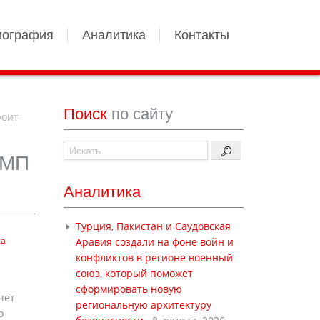
иография
Аналитика
Контакты
Поиск
по сайту
роит
БМП
Аналитика
Турция, Пакистан и Саудовская
ка
Аравия создали на фоне войн и
конфликтов в регионе военный
союз, который поможет
сформировать новую
чет
региональную архитектуру
о