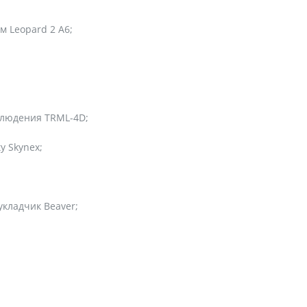
 Leopard 2 A6;
блюдения TRML-4D;
 Skynex;
укладчик Beaver;