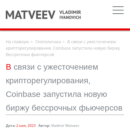
На главную
Геополитика
В связи с ужесточением
крипторегулирования, Coinbase запустила новую биржу
бессрочных фьючерсов
В
связи с ужесточением
крипторегулирования,
Coinbase запустила новую
биржу бессрочных фьючерсов
Дата:
2 мая, 2023
Автор:
Vladimir Matveev