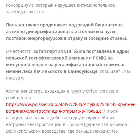
консорциуме, который нарушает антимонопольное
законодательство.
Польша также продолжает под эгидой Вашингтона
активно диверсифицировать источники и пути
поставок энергоресурсов в страну и соседние страны.
В частности,
сотая партия СПГ была поставлена в адрес
польской госнефтегазовой компании PGNiG на
минувшей неделе на регазификационный терминал
имени Леха Качиньского в Свиноуйсьце,
сообщает LNG
Industry.
Компания Energa, входящая в группу Orlen, согласно
сообщению
https://www.polskieradio.pl/397/7835/Artykul/2546445,Крупне
ветряная-электростанция-открыта-в-Польше
7 июля
официально ввела в действие одну из крупнейших
ветряных электростанций в Польше (деревня Пшикона в
Великопольском воеводстве, где раньше находились