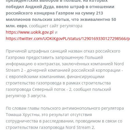
президентских выборов в Польше, на которых
победил Анджей Дуда, ввело штраф в отношении
российского концерна Газпром на сумму 213
миллионов польских злотых, что эквивалентно 50
млн. евро
, сообщает сайт регулятора
https://www.uokik.gov.pl
и
https://twitter.com/UOKiKgovPL/status/1290169330127298566/p
Причиной штрафных санкций назван отказ российского
Газпрома предоставить запрошенную Польшей
информацию о контрактах, заключённых компанией Nord
Stream 2 - дочерней компанией российской корпорации -
с европейскими компаниями, финансирующими
строительство газопровода в рамках строительства
газопровода Северный поток - 2, сообщил польский
регулятор 3 августа.
По словам главы польского антимонопольного регулятора
Томаша Хрустны, это результат отсутствия
сотрудничества в расследовании, проводимом в связи со
строительством газопровода Nord Stream 2.