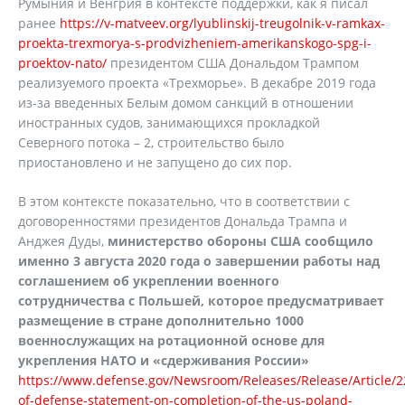
Румыния и Венгрия в контексте поддержки, как я писал
ранее
https://v-matveev.org/lyublinskij-treugolnik-v-ramkax-
proekta-trexmorya-s-prodvizheniem-amerikanskogo-spg-i-
proektov-nato/
президентом США Дональдом Трампом
реализуемого проекта «Трехморье». В декабре 2019 года
из-за введенных Белым домом санкций в отношении
иностранных судов, занимающихся прокладкой
Северного потока – 2, строительство было
приостановлено и не запущено до сих пор.
В этом контексте показательно, что в соответствии с
договоренностями президентов Дональда Трампа и
Анджея Дуды,
министерство обороны США сообщило
именно 3 августа 2020 года о завершении работы над
соглашением об укреплении военного
сотрудничества с Польшей, которое предусматривает
размещение в стране дополнительно 1000
военнослужащих на ротационной основе для
укрепления НАТО и «сдерживания России»
https://www.defense.gov/Newsroom/Releases/Release/Article/2
of-defense-statement-on-completion-of-the-us-poland-