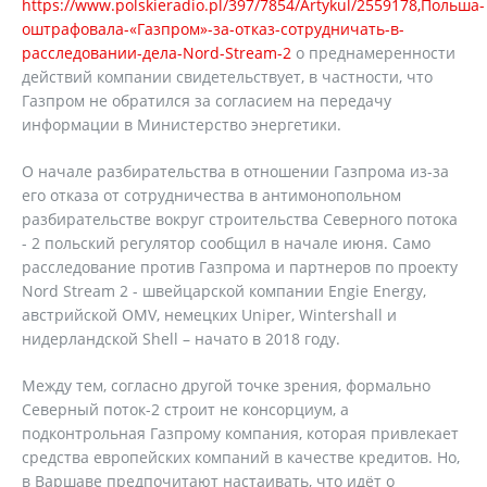
https://www.polskieradio.pl/397/7854/Artykul/2559178,Польша-
оштрафовала-«Газпром»-за-отказ-сотрудничать-в-
расследовании-дела-Nord-Stream-2
о преднамеренности
действий компании свидетельствует, в частности, что
Газпром не обратился за согласием на передачу
информации в Министерство энергетики.
О начале разбирательства в отношении Газпрома из-за
его отказа от сотрудничества в антимонопольном
разбирательстве вокруг строительства Северного потока
- 2 польский регулятор сообщил в начале июня. Само
расследование против Газпрома и партнеров по проекту
Nord Stream 2 - швейцарской компании Engie Energy,
австрийской OMV, немецких Uniper, Wintershall и
нидерландской Shell – начато в 2018 году.
Между тем, согласно другой точке зрения, формально
Северный поток-2 строит не консорциум, а
подконтрольная Газпрому компания, которая привлекает
средства европейских компаний в качестве кредитов. Но,
в Варшаве предпочитают настаивать, что идёт о