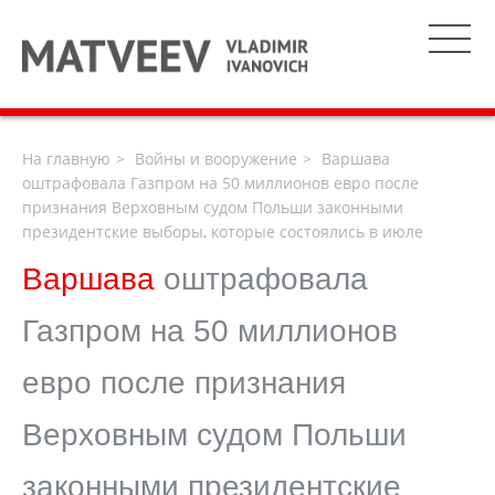
На главную
Войны и вооружение
Варшава
оштрафовала Газпром на 50 миллионов евро после
признания Верховным судом Польши законными
президентские выборы, которые состоялись в июле
Варшава
оштрафовала
Газпром на 50 миллионов
евро после признания
Верховным судом Польши
законными президентские