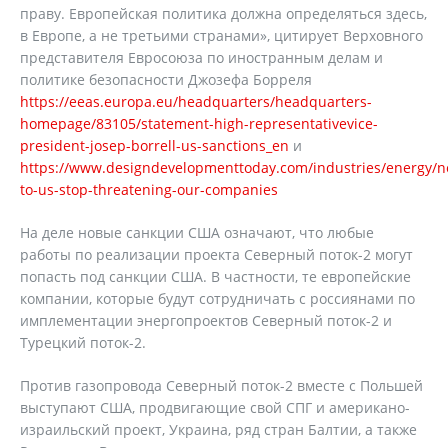
праву. Европейская политика должна определяться здесь,
в Европе, а не третьими странами», цитирует Верховного
представителя Евросоюза по иностранным делам и
политике безопасности Джозефа Борреля
https://eeas.europa.eu/headquarters/headquarters-
homepage/83105/statement-high-representativevice-
president-josep-borrell-us-sanctions_en
и
https://www.designdevelopmenttoday.com/industries/energy/
to-us-stop-threatening-our-companies
На деле новые санкции США означают, что любые
работы по реализации проекта Северный поток-2 могут
попасть под санкции США. В частности, те европейские
компании, которые будут сотрудничать с россиянами по
имплементации энергопроектов Северный поток-2 и
Турецкий поток-2.
Против газопровода Северный поток-2 вместе с Польшей
выступают США, продвигающие свой СПГ и американо-
израильский проект, Украина, ряд стран Балтии, а также