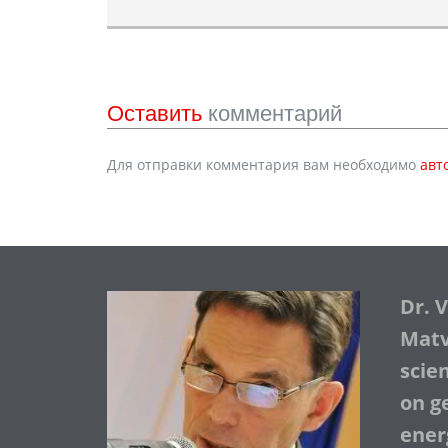
Оставить
комментарий
Для отправки комментария вам необходимо
авт
Dr. 
Matve
scie
on ge
ener