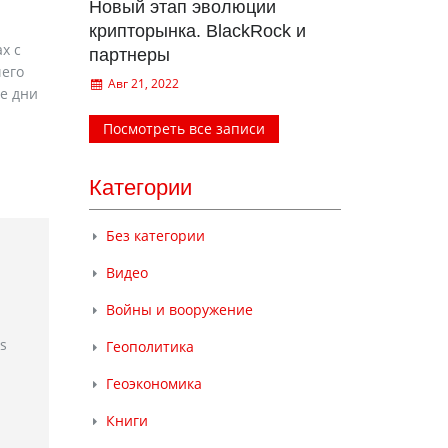
Новый этап эволюции
крипторынка. BlackRock и
х с
партнеры
чего
Авг 21, 2022
е дни
Посмотреть все записи
Категории
Без категории
Видео
Войны и вооружение
rs
Геополитика
Геоэкономика
Книги