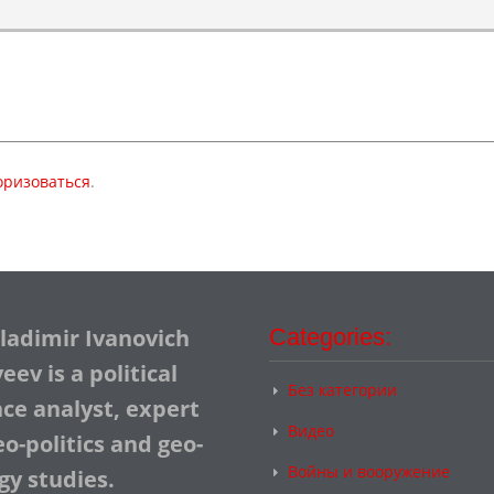
оризоваться
.
Vladimir Ivanovich
Categories:
ev is a political
Без категории
nce analyst, expert
Видео
o-politics and geo-
Войны и вооружение
gy studies.