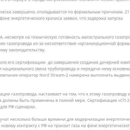
тически завершено, откладывается по формальным причинам. 21
оне энергетического кризиса заявил, что задержка запуска
A, несмотря на техническую готовность магистрального газопр
ию газопровода из-за несоответствия «организационной форм
ому законодательству.
вило его сертификацию до завершения создания дочерней ком
и национального звена трубопровода и передачи нему основны
 компания-оператор Nord Stream-2 намерена выполнить выдвин
ции газопровода, настаивает на том, что к этому газопроводу 
ка должны быть применены в полной мере. Сертификация «СП-2
для РФ сценарии.
лучат несколько больше времени для модернизации энергетиче
 новому контракту с РФ на транзит газа на фоне энергетическог