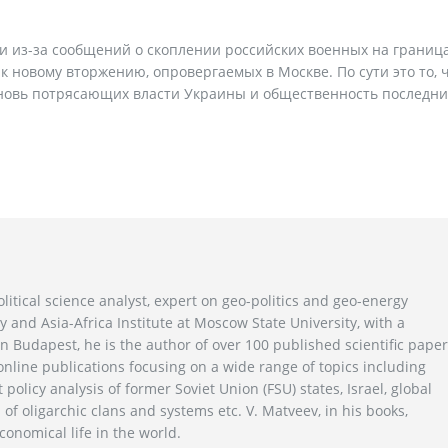
и из-за сообщений о скоплении российских военных на граница
 новому вторжению, опровергаемых в Москве. По сути это то, 
 вновь потрясающих власти Украины и общественность последни
litical science analyst, expert on geo-politics and geo-energy
y and Asia-Africa Institute at Moscow State University, with a
n Budapest, he is the author of over 100 published scientific pape
line publications focusing on a wide range of topics including
 policy analysis of former Soviet Union (FSU) states, Israel, global
 of oligarchic clans and systems etc. V. Matveev, in his books,
conomical life in the world.