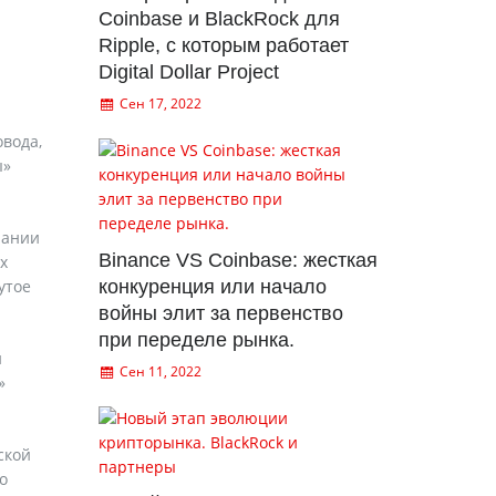
Coinbase и BlackRock для
Ripple, с которым работает
Digital Dollar Project
Сен 17, 2022
овода,
ы»
пании
Binance VS Coinbase: жесткая
х
утое
конкуренция или начало
войны элит за первенство
при переделе рынка.
и
Сен 11, 2022
»
ской
о