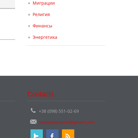
Миграции
Религия
Финансы
Энергетика
Contacts
+38 (098) 551-02-69
matveevexpert@gmail.com