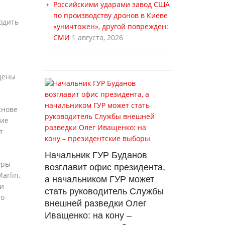
Российскими ударами завод США
по производству дронов в Киеве
одить
«уничтожен», другой поврежден:
СМИ
1 августа, 2026
 цены
снове
ние
т
Начальник ГУР Буданов
уры
возглавит офис президента,
arlin,
а начальником ГУР может
 и
стать руководитель Службы
го
внешней разведки Олег
Иващенко: на кону –