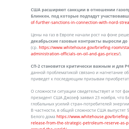
США расширяют санкции в отношении газопр
Блинкен, под которые подпадут участвовавш
of-further-sanctions-in-connection-with-nord-stre
Цены на газ в Европе начали рост на фоне реш
декабрьские газовые контракты выросли до 
(ср.
https://www.whitehouse.gov/briefing-room/sta
administration-officials-on-oil-and-gas-prices/
).
СП-2 становится критически важным и для РФ,
данной проблематикой связано и нагнетание об
приведет к последующим призывам приобретать
О сложности ситуации свидетельствует и тот фак
президент США Джозеф заявил 23 ноября, что Б
глобальных усилий стран-потребителей энергии,
В частности, в общей сложности США выпустят 5
Белого дома
https://www.whitehouse.gov/briefin
release-from-the-strategic-petroleum-reserve-as-p