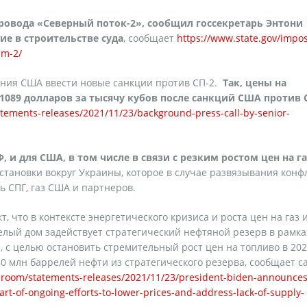
овода «Северный поток-2», сообщил госсекретарь Энтони
ие в строительстве суда
, сообщает
https://www.state.gov/impos
am-2/
ения США ввести новые санкции против СП-2.
Так, цены на
1089 долларов за тысячу кубов после санкций США против 
tements-releases/2021/11/23/background-press-call-by-senior-
 и для США, в том числе в связи с резким ростом цен на г
становки вокруг Украины, которое в случае развязывания конф
 СПГ, газ США и партнеров.
т, что в контексте энергетического кризиса и роста цен на газ 
елый дом задействует стратегический нефтяной резерв в рамка
 с целью остановить стремительный рост цен на топливо в 2021
0 млн баррелей нефти из стратегического резерва, сообщает с
g-room/statements-releases/2021/11/23/president-biden-announces
art-of-ongoing-efforts-to-lower-prices-and-address-lack-of-supply-