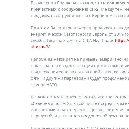
В заявлении Блинкена сказано, что
к данному 
причастных к сооружению СП-2
. Между тем, 
продолжать сотрудничество с Берлином, в связи 
При этом Вашингтон намерен продолжать вводит
энергетической безопасности Европы от 2019 года 
службы Госдепартамента США Нед Прайс
https:
stream-2/
Напомним, невзирая на призывы американских 
отказывается вводить санкции против компани
поддержания хороших отношений с ФРГ, которая 
с ФРГ и другими партнерами будет продолжено 
членов НАТО
В связи с этим Блинкен отметил, что «несмотря
«Северный поток-2», в том числе посредством 
союзниками и партнерами, с целью снижения ри
передовой, и дать отпор вредоносной деятельно
Противники строительства СП-2 рассматривают 