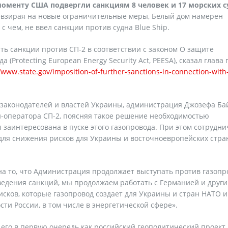
моменту США подвергли санкциям 8 человек и 17 морских с
невзирая на новые ограничительные меры, Белый дом намерен
с чем, не ввел санкции против судна Blue Ship.
ь санкции против СП-2 в соответствии с законом О защите
(Protecting European Energy Security Act, PEESA), сказал глава 
//www.state.gov/imposition-of-further-sanctions-in-connection-with
законодателей и властей Украины, администрация Джозефа Ба
и-оператора СП-2, поясняя такое решение необходимостью
заинтересована в пуске этого газопровода. При этом сотрудни
для снижения рисков для Украины и восточноевропейских стран
 на то, что Администрация продолжает выступать против газопр
введения санкций, мы продолжаем работать с Германией и друг
сков, которые газопровод создает для Украины и стран НАТО и
сти России, в том числе в энергетической сфере».
его в первую очередь как российский геополитический проект.