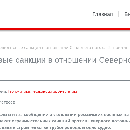
Главная
Б
овил новые санкции в отношении Северного потока -2: причин
вые санкции в отношении Северн
рии:
Геополитика
Геоэкономика
Энергетика
 Матвеев
ели и
из-за
сообщений о скоплении российских военных на
пакет ограничительных санкций против Северного потока-2
вала в строительстве трубопровода, и одно судно.