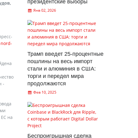
президентские выборы
удов,
Янв 02, 2026
пресс-
-nord-
Трамп введет 25-процентные
пошлины на весь импорт
йдена
стали и алюминия в США:
торги и передел мира
чество
продолжаются
 -
Фев 10, 2025
овода
ими
 ЕС на
Беспроигрышная сделка