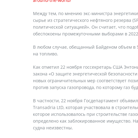
around-the-world/
Между тем, по мнению экс-министра энергетик
сырье из стратегического нефтяного резерва (
политической ситуацией». Он считает, что под
обеспокоены промежуточными выборами в 2022 
В любом случае, обещанный Байденом объем в 5
на топливо.
Как отметил 22 ноября госсекретарь США Энтон
закона «О защите энергетической безопасности Е
новых ограничительных мер соответствует поз
против запуска газопровода, по которому газ бу
В частности, 22 ноября Госдепартамент объявил
Transadria LtD, которая участвовала в строител
которое использовалось при строительстве газ
определено как заблокированное имущество. На
судна неизвестны.