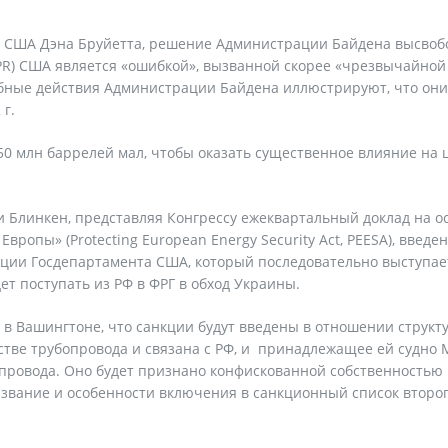
и США Дэна Бруйетта, решение Администрации Байдена высвоб
SPR) США является «ошибкой», вызванной скорее «чрезвычайной
обные действия Администрации Байдена иллюстрируют, что они
г.
0 млн баррелей мал, чтобы оказать существенное влияние на
и Блинкен, представляя Конгрессу ежеквартальный доклад на о
вропы» (Protecting European Energy Security Act, PEESA), введе
иции Госдепартамента США, который последовательно выступае
дет поступать из РФ в ФРГ в обход Украины.
 в Вашингтоне, что санкции будут введены в отношении структ
ьстве трубопровода и связана с РФ, и принадлежащее ей судно M
опровода. Оно будет признано конфискованной собственностью
звание и особенности включения в санкционный список второ