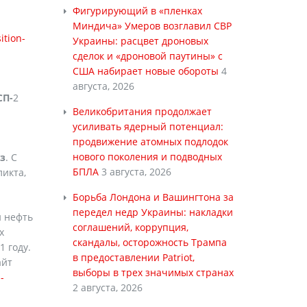
Фигурирующий в «пленках
Миндича» Умеров возглавил СВР
ition-
Украины: расцвет дроновых
сделок и «дроновой паутины» с
США набирает новые обороты
4
августа, 2026
СП-
2
Великобритания продолжает
усиливать ядерный потенциал:
продвижение атомных подлодок
нового поколения и подводных
аз
. С
БПЛА
3 августа, 2026
ликта,
Борьба Лондона и Вашингтона за
передел недр Украины: накладки
и нефть
соглашений, коррупция,
х
скандалы, осторожность Трампа
 году.
в предоставлении Patriot,
айт
выборы в трех значимых странах
-
2 августа, 2026