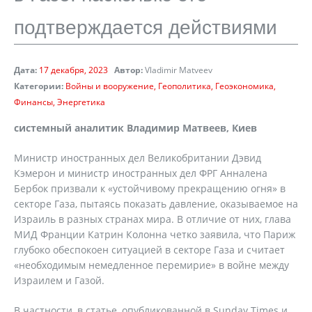
подтверждается действиями
Дата:
17 декабря, 2023
Автор:
Vladimir Matveev
Категории:
Войны и вооружение
Геополитика
Геоэкономика
Финансы
Энергетика
системный аналитик Владимир Матвеев, Киев
Министр иностранных дел Великобритании Дэвид
Кэмерон и министр иностранных дел ФРГ Анналена
Бербок призвали к «устойчивому прекращению огня» в
секторе Газа, пытаясь показать давление, оказываемое на
Израиль в разных странах мира. В отличие от них, глава
МИД Франции Катрин Колонна четко заявила, что Париж
глубоко обеспокоен ситуацией в секторе Газа и считает
«необходимым немедленное перемирие» в войне между
Израилем и Газой.
В частности, в статье, опубликованной в Sunday Times и