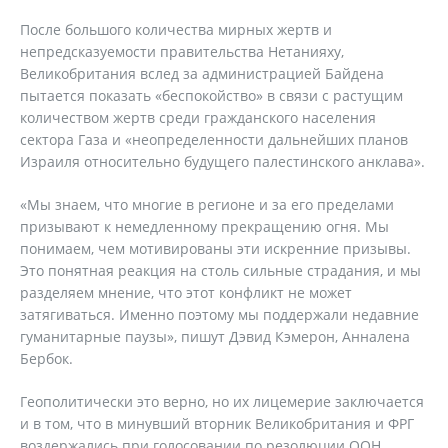
После большого количества мирных жертв и
непредсказуемости правительства Нетанияху,
Великобритания вслед за администрацией Байдена
пытается показать «беспокойство» в связи с растущим
количеством жертв среди гражданского населения
сектора Газа и «неопределенности дальнейших планов
Израиля относительно будущего палестинского анклава».
«Мы знаем, что многие в регионе и за его пределами
призывают к немедленному прекращению огня. Мы
понимаем, чем мотивированы эти искренние призывы.
Это понятная реакция на столь сильные страдания, и мы
разделяем мнение, что этот конфликт не может
затягиваться. Именно поэтому мы поддержали недавние
гуманитарные паузы», пишут Дэвид Кэмерон, Анналена
Бербок.
Геополитически это верно, но их лицемерие заключается
и в том, что в минувший вторник Великобритания и ФРГ
воздержались при голосовании по резолюции ООН,