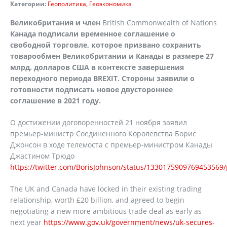
Категории:
Геополитика
Геоэкономика
Великобритания и член
British Commonwealth of Nations
Канада подписали временное соглашение о
свободной торговле, которое призвано сохранить
товарообмен Великобритании и Канады в размере 27
млрд. долларов США в контексте завершения
переходного периода
BREXIT
. Стороны заявили о
готовности подписать новое двустороннее
соглашение в 2021 году.
О достижении договоренностей 21 ноября заявил
премьер-министр Соединенного Королевства Борис
Джонсон в ходе телемоста с премьер-министром Канады
Джастином Трюдо
https://twitter.com/BorisJohnson/status/1330175909769453569
The UK and Canada have locked in their existing trading
relationship, worth £20 billion, and agreed to begin
negotiating a new more ambitious trade deal as early as
next year
https://www.gov.uk/government/news/uk-secures-