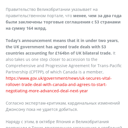
Правительство Великобритании указывает на
правительственном портале, что
менее, чем за два года
были заключены торговые соглашения с 53 странами
на сумму 164 млрд.
Today’s announcement means that it in under two years,
the UK government has agreed trade deals with 53
countries accounting for £164bn of UK bilateral trade.
It
also takes us one step closer to accession to the
Comprehensive and Progressive Agreement for Trans-Pacific
Partnership (CPTPP), of which Canada is a member,
https://www.gov.uk/government/news/uk-secures-vital-
rollover-trade-deal-with-canada-and-agrees-to-start-
negotiating-more-advanced-deal-next-year
Согласно экспертам-критикам, кардинальных изменений
Джонсону пока не удается добиться.
Наряду с этим, в октябре Япония и Великобритания
подписали в Токио двустороннее соглашение о свободной