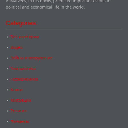
V. Matveev, in his books, predicted important events in
political and economical life in the world.
Categories:
Без категории
Видео
Войны и вооружение
Геополитика
Геоэкономика
Книги
Миграции
Религия
Финансы