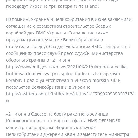
передадут Украине три катера типа Island.
Напомним, Украина и Великобритания в июне заключили
соглашение о совместном строительстве боевых
кораблей для ВМС Украины. Соглашение также
предусматривает участие Великобритании в
строительстве двух баз для украинских ВМС, говорится в
сообщениях пресс-служб пресс-службы Министерства
обороны Украины от 21 июня
https://www.mil.gov.ua/news/2021/06/21/ukraina-ta-velika-
britaniya-domovilisya-pro-spilne-budivnicztvo-vijskovih-
korabliv-i-baz-dlya-vitchiznyanih-vijskovo-morskih-sil/ и
посольства Великобритании в Украине
https://twitter.com/UKinUkraine/status/1407099205353607174
и
«21 июня в Одессе на борту ракетного эсминца
Королевского военно-морского флота HMS DEFENDER
министр по вопросам оборонных закупок
Великобритании Джереми Квин и заместитель министра