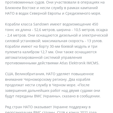
противоминных судов. Они участвовали в операциях на
Ближнем Востоке и несли службу в рамках кампаний
НАТО в водах Северной Европы и Средиземного моря.
Корабли класса Sandown имеют водоизмещение 450
тонн; их длина - 52,6 метров, ширина - 10,5 метров, осадка
- 2,4 метров. Они оснащаются дизельной и электрической
силовой установкой; максимальная скорость - 13 узлов.
Корабли имеют на борту 30-мм боевой модуль и три
пулемета калибром 12,7 мм. Они также оснащаются
автоматизированной системой управления
противоминными действиями Atlas Elektronik IMCMS.
США, Великобритания, НАТО уделяет повышенное
внимание Черноморскому региону. Два корабля
продолжат нести службу в Черном море. «После
завершения дальнейших работ над двумя судами они
будут переданы ВМС Украины», сказано в сообщении.
Ряд стран НАТО оказывает Украине поддержку в
реорганизации ВМС страны. США к концу 2021 года