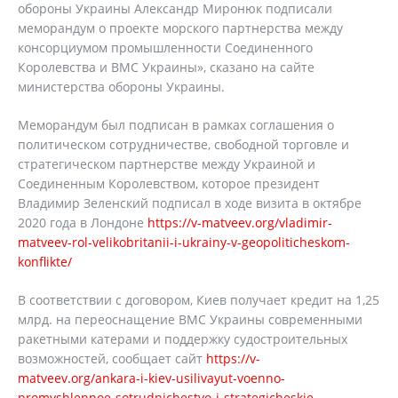
обороны Украины Александр Миронюк подписали
меморандум о проекте морского партнерства между
консорциумом промышленности Соединенного
Королевства и ВМС Украины», сказано на сайте
министерства обороны Украины.
Меморандум был подписан в рамках соглашения о
политическом сотрудничестве, свободной торговле и
стратегическом партнерстве между Украиной и
Соединенным Королевством, которое президент
Владимир Зеленский подписал в ходе визита в октябре
2020 года в Лондоне
https://v-matveev.org/vladimir-
matveev-rol-velikobritanii-i-ukrainy-v-geopoliticheskom-
konflikte/
В соответствии с договором, Киев получает кредит на 1,25
млрд. на переоснащение ВМС Украины современными
ракетными катерами и поддержку судостроительных
возможностей, сообщает сайт
https://v-
matveev.org/ankara-i-kiev-usilivayut-voenno-
promyshlennoe-sotrudnichestvo-i-strategicheskie-