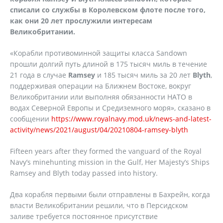
списали со службы в Королевском флоте после того,
как они 20 лет прослужили интересам
Великобритании.
«Корабли противоминной защиты класса Sandown
прошли долгий путь длиной в 175 тысяч миль в течение
21 года в случае
Ramsey
и 185 тысяч миль за 20 лет
Blyth
,
поддерживая операции на Ближнем Востоке, вокруг
Великобритании или выполняя обязанности НАТО в
водах Северной Европы и Средиземного моря», сказано в
сообщении
https://www.royalnavy.mod.uk/news-and-latest-
activity/news/2021/august/04/20210804-ramsey-blyth
Fifteen years after they formed the vanguard of the Royal
Navy’s minehunting mission in the Gulf, Her Majesty’s Ships
Ramsey and Blyth today passed into history.
Два корабля первыми были отправлены в Бахрейн, когда
власти Великобритании решили, что в Персидском
заливе требуется постоянное присутствие