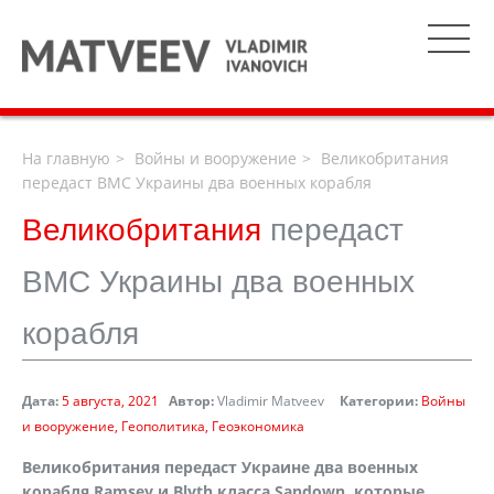
На главную
Войны и вооружение
Великобритания
передаст ВМС Украины два военных корабля
Великобритания
передаст
ВМС Украины два военных
корабля
Дата:
5 августа, 2021
Автор:
Vladimir Matveev
Категории:
Войны
и вооружение
Геополитика
Геоэкономика
Великобритания передаст Украине два военных
корабля Ramsey и Blyth класса Sandown, которые