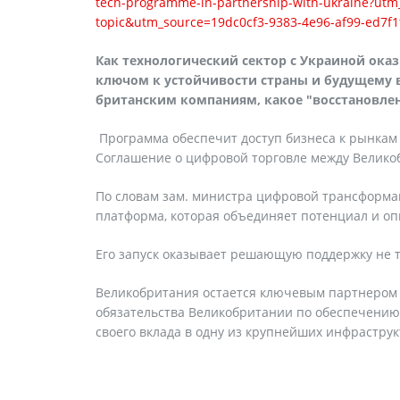
tech-programme-in-partnership-with-ukraine?ut
topic&utm_source=19dc0cf3-9383-4e96-af99-ed7f
Как технологический сектор с Украиной ок
ключом к устойчивости страны и будущему 
британским компаниям, какое "восстановле
Программа обеспечит доступ бизнеса к рынкам 
Соглашение о цифровой торговле между Велико
По словам зам. министра цифровой трансформац
платформа, которая объединяет потенциал и оп
Его запуск оказывает решающую поддержку не т
Великобритания остается ключевым партнером 
обязательства Великобритании по обеспечени
своего вклада в одну из крупнейших инфрастру