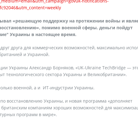
m_medium=email&utm_campaign=govuk-notifications-
1fc92046&utm_content=weekly
азывал «решающую поддержку на протяжении войны и явля
восстановлению», помимо военной сферы. деньги пойдут
ние" Украины в настоящее время.
друг друга для коммерческих возможностей, максимально испо
британией и Украиной.
ии Украины Александр Борняков, «UK-Ukraine TechBridge — эт
ыт технологического сектора Украины и Великобритании».
олько военной, а и ИТ-индустрии Украины.
по восстановлению Украины, и новая программа «дополняет
ю британским компаниям хороших возможностей для максимиза
ктурных программ в мире».