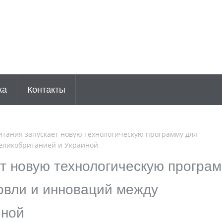
ка
Контакты
тания запускает новую технологическую программу для
еликобританией и Украиной
ет новую технологическую програ
овли и инноваций между
иной