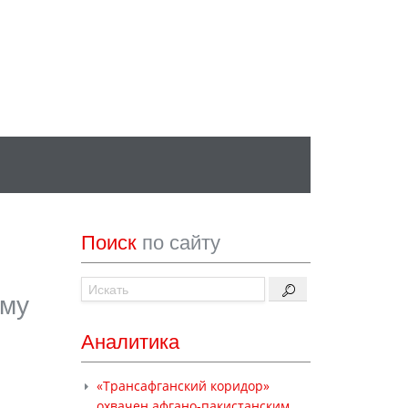
Поиск
по сайту
мму
Аналитика
«Трансафганский коридор»
охвачен афгано-пакистанским