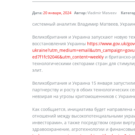
Дата:
20 января, 2024
Автор:
Vladimir Matveev
Катего
cистемный аналитик Владимир Матвеев, Украин
Великобритания и Украина запускают новую те
восстановления Украины
https://www.gov.uk/go
ukraine?utm_medium=email&utm_campaign=govuk-n
ed7f1fc92046&utm_content=weekly
и британско-у
технологическими секторами стран для стимули
элит.
Великобритания и Украина 15 января запустил
партнерству и росту в обоих технологических с
невзирая на угрозы критомошенников с Украин
Как сообщается, инициатива будет направлена ​
отношений между высокопотенциальными украи
инвесторами», а также посредством серии вирту
здравоохранение, агротехнологии и финансовы