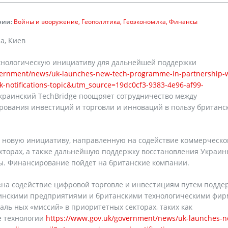
рии:
Войны и вооружение
Геополитика
Геоэкономика
Финансы
а, Киев
хнологическую инициативу для дальнейшей поддержки
vernment/news/uk-launches-new-tech-programme-in-partnership-w
otifications-topic&utm_source=19dc0cf3-9383-4e96-af99-
краинский TechBridge поощряет сотрудничество между
рования инвестиций и торговли и инноваций в пользу британс
и новую инициативу, направленную на содействие коммерческо
екторах, а также дальнейшую поддержку восстановления Украин
ы. Финансирование пойдет на британские компании.
​«на содействие цифровой торговле и инвестициям путем подде
нскими предприятиями и британскими технологическими фир
аль ных «миссий» в приоритетных секторах, таких как
е технологии
https://www.gov.uk/government/news/uk-launches-n