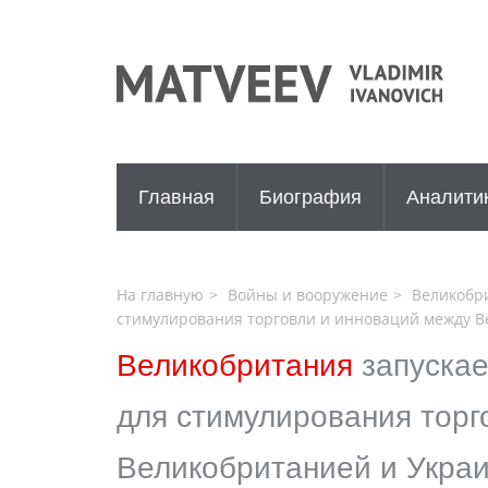
Главная
Биография
Аналити
На главную
Войны и вооружение
Великобри
стимулирования торговли и инноваций между В
Великобритания
запуска
для стимулирования торг
Великобританией и Укра