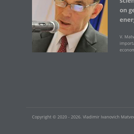
scie
on ge
ener
V. Matv
importa
economi
Copyright © 2020 - 2026. Vladimir Ivanovich Matvee