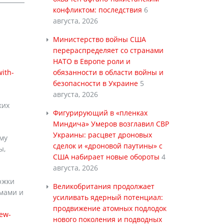
конфликтом: последствия
6
августа, 2026
Министерство войны США
перераспределяет со странами
НАТО в Европе роли и
ith-
обязанности в области войны и
безопасности в Украине
5
августа, 2026
ких
Фигурирующий в «пленках
Миндича» Умеров возглавил СВР
Украины: расцвет дроновых
му
сделок и «дроновой паутины» с
ы,
США набирает новые обороты
4
августа, 2026
ржки
Великобритания продолжает
мами и
усиливать ядерный потенциал:
продвижение атомных подлодок
ew-
нового поколения и подводных