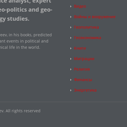
nce analyst, expert
Видео
o-politics and geo-
Войны и вооружение
gy studies.
Геополитика
eev, in his books, predicted
Геоэкономика
nt events in political and
cal life in the world.
Книги
Миграции
Религия
Финансы
Энергетика
v. All rights reserved