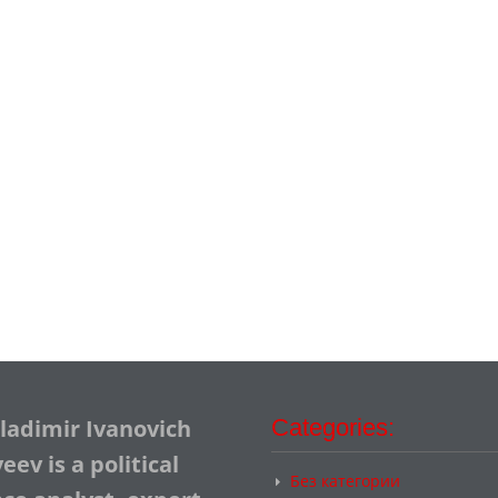
Vladimir Ivanovich
Categories:
ev is a political
Без категории