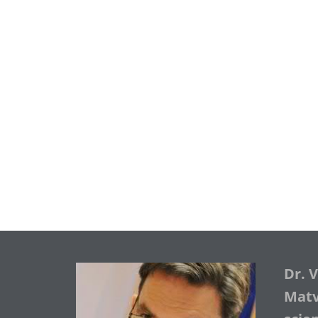
Dr. 
Matve