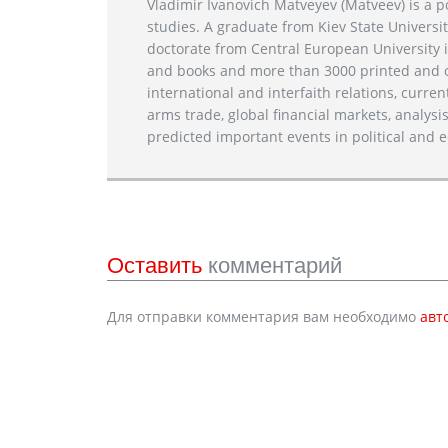
Vladimir Ivanovich Matveyev (Matveev) is a po
studies. A graduate from Kiev State Universit
doctorate from Central European University i
and books and more than 3000 printed and on
international and interfaith relations, current
arms trade, global financial markets, analysis
predicted important events in political and e
Оставить
комментарий
Для отправки комментария вам необходимо
авт