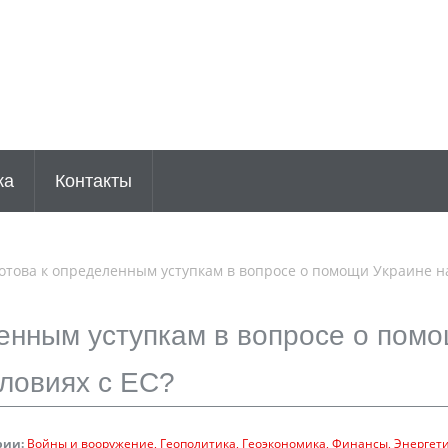
ка
Контакты
отова к определенным уступкам в вопросе о помощи Украине н
ленным уступкам в вопросе о пом
словиях с ЕС?
рии:
Войны и вооружение
Геополитика
Геоэкономика
Финансы
Энергет