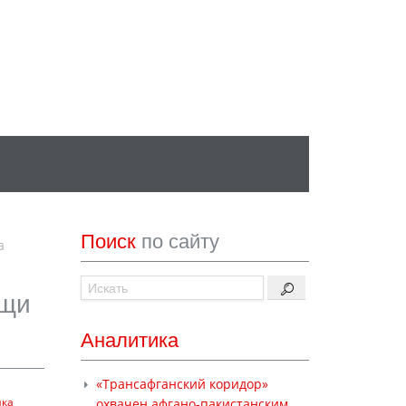
Поиск
по сайту
а
ощи
Аналитика
«Трансафганский коридор»
ика
охвачен афгано-пакистанским