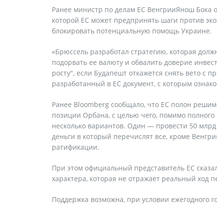
Ранее министр по делам ЕС ВенгрииЯнош Бока об
которой ЕС может предпринять шаги против эко
блокировать потенциальную помощь Украине.
«Брюссель разработал стратегию, которая долж
подорвать ее валюту и обвалить доверие инвес
росту", если Будапешт откажется снять вето с 
разработанный в ЕС документ, с которым ознак
Ранее Bloomberg сообщало, что ЕС полон решим
позиции Орбана, с целью чего, помимо полного
несколько вариантов. Один — провести 50 млрд
деньги в который перечислят все, кроме Венгри
ратификации.
При этом официальный представитель ЕС сказал 
характера, которая не отражает реальный ход 
Поддержка возможна, при условии ежегодного 