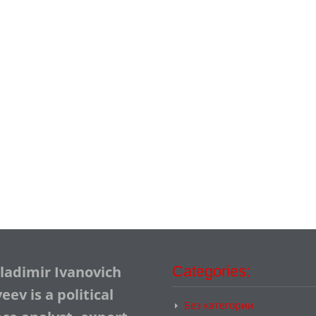
Vladimir Ivanovich
Categories:
ev is a political
Без категории