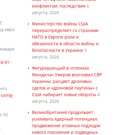
конфликтом: последствия
6
августа, 2026
ЕС
Министерство войны США
рд евро
перераспределяет со странами
НАТО в Европе роли и
обязанности в области войны и
 января
безопасности в Украине
5
августа, 2026
4-01-
Фигурирующий в «пленках
Миндича» Умеров возглавил СВР
Украины: расцвет дроновых
сделок и «дроновой паутины» с
 его
США набирает новые обороты
4
-using-
августа, 2026
Великобритания продолжает
е 50
усиливать ядерный потенциал:
продвижение атомных подлодок
.
нового поколения и подводных