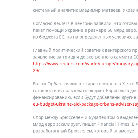
cистемный аналитик Владимир Матвеев, Украин
Согласно Reuters в Венгрии заявили, что готов
пакет помощи Украине в размере 50 млрд евро.
из бюджета ЕС, но на определенных условиях, 
Главный политический советник венгерского пр
заявление за три дня до экстренного саммита Е
https://www.reuters.com/world/europe/hungary-op
29/
Балаж Орбан заявил в эфире телеканала X, что
готовности использовать бюджет Евросоюза для
финансированию, если будут добавлены другие 
eu-budget-ukraine-aid-package-orbans-adviser-sa
Спор между Брюсселем и Будапештом о выделен
млрд евро эскалирует, пишет Financial Times. 
разработанный Брюсселем, который знаменует 