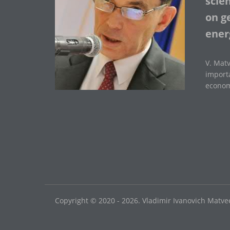
scie
on ge
ener
V. Matv
importa
economi
Copyright © 2020 - 2026. Vladimir Ivanovich Matvee