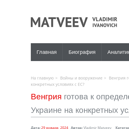
Главная
Биография
Аналити
На главную
Войны и вооружение
Венгрия г
конкретных условиях с ЕС?
Венгрия
готова к опреде
Украине на конкретных у
Дата:
29 января, 2024
Автор:
Vladimir Matveev
Катего