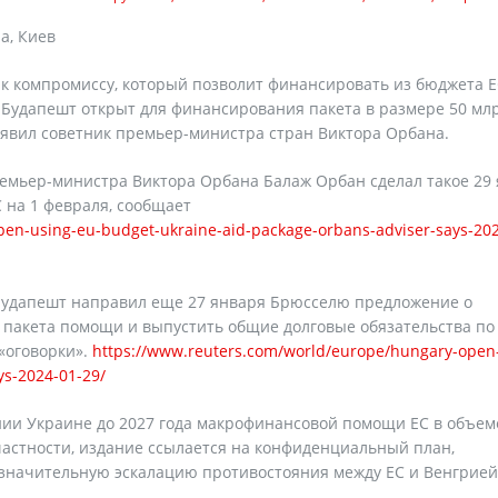
а, Киев
ы к компромиссу, который позволит финансировать из бюджета 
 Будапешт открыт для финансирования пакета в размере 50 мл
заявил советник премьер-министра стран Виктора Орбана.
емьер-министра Виктора Орбана Балаж Орбан сделал такое 29
С на 1 февраля, сообщает
en-using-eu-budget-ukraine-aid-package-orbans-adviser-says-202
 Будапешт направил еще 27 января Брюсселю предложение о
 пакета помощи и выпустить общие долговые обязательства по
«оговорки».
https://www.reuters.com/world/europe/hungary-open
ys-2024-01-29/
ии Украине до 2027 года макрофинансовой помощи ЕС в объем
В частности, издание ссылается на конфиденциальный план,
значительную эскалацию противостояния между ЕС и Венгрией