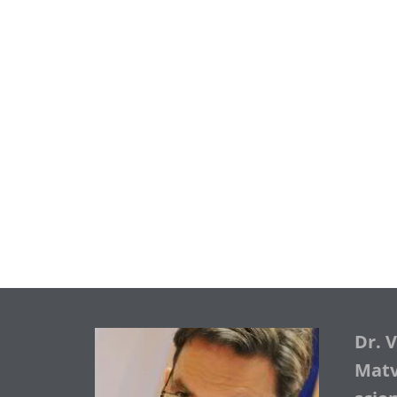
Dr. 
Matve