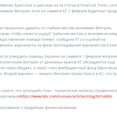
винил Брюссель в шантаже из-за статьи в Financial Times, сог
номики Венгрии, если на саммите ЕС 1 февраля Будапешт прод
на прицельно ударить по слабым местам экономики Венгрии,
торов, чтобы нанести ущерб "рабочим местам и экономическом
предоставления помощи Киеву», сообщила FT со ссылкой на
омились журналисты на фоне преследования журналистов в Кие
ости утвердить помощь Украине на саммите 1 февраля вопрек
 отключения Венгрии от денежных кранов ЕС обсуждаются еще
 не через бюджет, а через спец внебюджетный фонд Евросоюза
и. Второй вариант — лишить Венгрию права голоса в ЕС, что тр
газете, что «утекший» план - техническая записка справочног
переговоров
https://www.bbc.com/russian/articles/cmjg3m1v68lo
голосования о продлении финансирования.