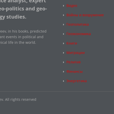
nce analyst, expert
Видео
o-politics and geo-
Войны и вооружение
gy studies.
Геополитика
eev, in his books, predicted
Геоэкономика
nt events in political and
cal life in the world.
Книги
Миграции
Религия
Финансы
Энергетика
v. All rights reserved