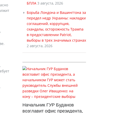
БПЛА
3 августа, 2026
ласно
олжит
Борьба Лондона и Вашингтона за
передел недр Украины: накладки
соглашений, коррупция,
скандалы, осторожность Трампа
у
в предоставлении Patriot,
выборы в трех значимых странах
ве.
2 августа, 2026
и
,
ебует
о
Начальник ГУР Буданов
возглавит офис президента,